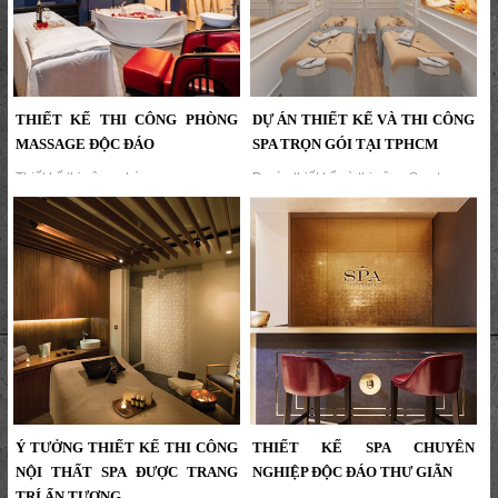
THIẾT KẾ THI CÔNG PHÒNG
DỰ ÁN THIẾT KẾ VÀ THI CÔNG
MASSAGE ĐỘC ĐÁO
SPA TRỌN GÓI TẠI TPHCM
Thiết kế thi công phòng massage
Dự án thiết kế và thi công Spa trọn
độc đáo,Thiết kế và thi công một
gói tại TPHCM, dư án spa nhỏ
phòng massage VIP độc đáo cần sự
nhưng nổi bật và tinh tế , giá thành
kết hợp hài hòa giữa tiện nghi, thẩm
tốt canh tranh , khách hàng hài
mỹ và chức năng,KTV DECOR tư
lòng...
vấn và hỗ trợ....
Ý TƯỞNG THIẾT KẾ THI CÔNG
THIẾT KẾ SPA CHUYÊN
NỘI THẤT SPA ĐƯỢC TRANG
NGHIỆP ĐỘC ĐÁO THƯ GIÃN
TRÍ ẤN TƯỢNG