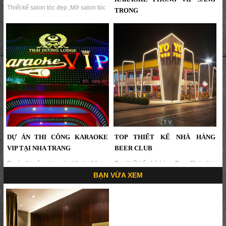
Thiết kế salon tóc đẹp ,Mở salon tóc
TRỌNG
cơ bản cần có các dịch vụ: cắt tóc,
gội đầu, uốn sấy tóc,Để có salon tóc
Thiết kế thi công phòng karaoke
hấp dẫn, thu hút khách phải thiết kế
phòng Vip,nội thất phòng Karaoke
nội thất chuyên nghiệp...
chuyên nghiệp - KTVDECOR 5 năm
kinh nghiệm thiết kế phòng karaoke
tại TPHCM, miền Nam , miền Tây...
DỰ ÁN THI CÔNG KARAOKE
TOP THIẾT KẾ NHÀ HÀNG
VIP TẠI NHA TRANG
BEER CLUB
Dự án thi công karaoke Vip tại Nha
Top thiết kế nhà hàng Beer Club, thi
Trang ,Thiết Kế Thi Công
công nhà hàng quán nhậu,Khái
BẠN VỪA XEM
Karaoke,Trang Trí Thi Công
niệm về mô hình nhà hàng Beer
Karaoke‎ chuyên nghiệp , giá thành
Club,Rất nhiều công trình để lại ấn
cạnh tranh hợp lý...
tượng trong lòng thực khách và
được đánh giá cao...