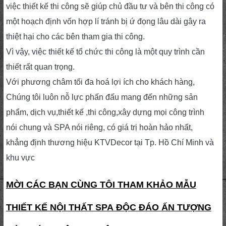
việc thiết kế thi công sẽ giúp chủ đầu tư và bên thi công có
một hoạch định vốn hợp lí tránh bị ứ đọng lâu dài gây ra
thiệt hại cho các bên tham gia thi công.
Vì vậy, việc thiết kế tổ chức thi công là một quy trình cần
thiết rất quan trọng.
Với phương châm tối đa hoá lợi ích cho khách hàng,
Chúng tôi luôn nỗ lực phấn đấu mang đến những sản
phẩm, dịch vụ,thiết kế ,thi công,xây dựng mọi công trình
nói chung và SPA nói riêng, có giá trị hoàn hảo nhất,
khẳng định thương hiệu KTVDecor tại Tp. Hồ Chí Minh và
khu vực
MỜI CÁC BẠN CÙNG TÔI THAM KHẢO MẪU
THIẾT KẾ NỘI THẤT SPA ĐỘC ĐÁO ẤN TƯỢNG