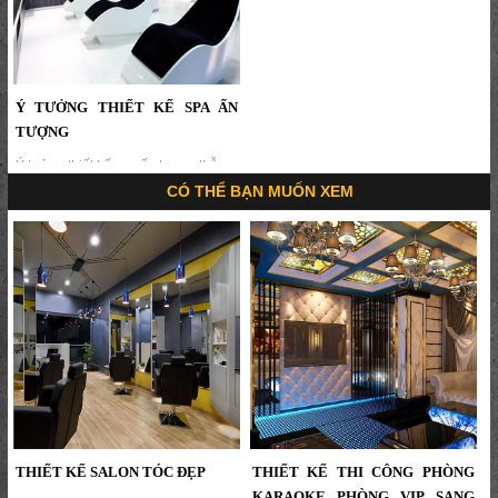
Ý TƯỞNG THIẾT KẾ SPA ẤN
TƯỢNG
Ý tưởng thiết kế spa ấn tượng,thẫm
mỹ viện mini,thi công nội thất
CÓ THỂ BẠN MUỐN XEM
spa,trang trí spa,nội thất spa ấn
tượng...
THIẾT KẾ SALON TÓC ĐẸP
THIẾT KẾ THI CÔNG PHÒNG
KARAOKE PHÒNG VIP SANG