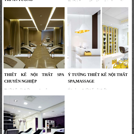
Thiết kế spa độc đáo , thi công nội
thất spa độc đáo , bộ sưu tập hình
Ý Tưởng thiết kế thi công nội thất
ảnh nội thất spa sang trọng đẹp ấn
spa được trang trí ấn tượng...
tượng ,thiết kế mới lạ...
THIẾT KẾ NỘI THẤT SPA
Ý TƯỞNG THIẾT KẾ NỘI THẤT
CHUYÊN NGHIỆP
SPA,MASSAGE
Thiết kế nội thất spa chuyên
Ý tưởng thiết kế nội thất
nghiệp...
spa,massage chăm sóc sức
khỏe,thiết kế trung tâm chăm sóc
sức khỏe,trung tâm sắc đẹp...