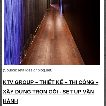
(Source: retaildesignblog.net)
KTV GROUP – THIẾT KẾ – THI CÔNG –
XÂY DỰNG TRỌN GÓI - SET UP VẬN
HÀNH