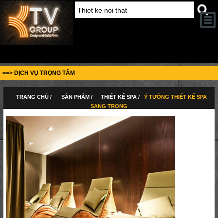
==> DỊCH VỤ TRỌNG TÂM
TRANG CHỦ /
SẢN PHẨM /
THIẾT KẾ SPA /
Ý TƯỞNG THIẾT KẾ SPA
SANG TRỌNG