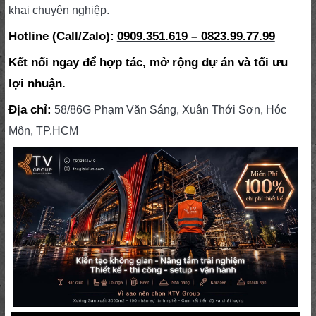
khai chuyên nghiệp.
Hotline (Call/Zalo):
0909.351.619 – 0823.99.77.99
Kết nối ngay để hợp tác, mở rộng dự án và tối ưu
lợi nhuận.
Địa chỉ:
58/86G Phạm Văn Sáng, Xuân Thới Sơn, Hóc
Môn, TP.HCM