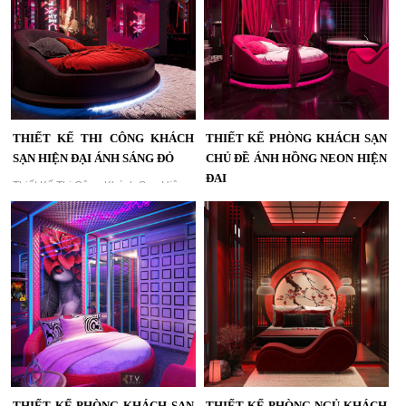
THIẾT KẾ THI CÔNG KHÁCH
THIẾT KẾ PHÒNG KHÁCH SẠN
SẠN HIỆN ĐẠI ÁNH SÁNG ĐỎ
CHỦ ĐỀ ÁNH HỒNG NEON HIỆN
ĐẠI
Thiết Kế Thi Công Khách Sạn Hiện
Đại Ánh Sáng Đỏ | Dự Án KTV
Thiết Kế Phòng Khách Sạn Chủ Đề
Group...
Ánh Hồng Neon Hiện Đại – KTV
Group...
THIẾT KẾ PHÒNG KHÁCH SẠN
THIẾT KẾ PHÒNG NGỦ KHÁCH