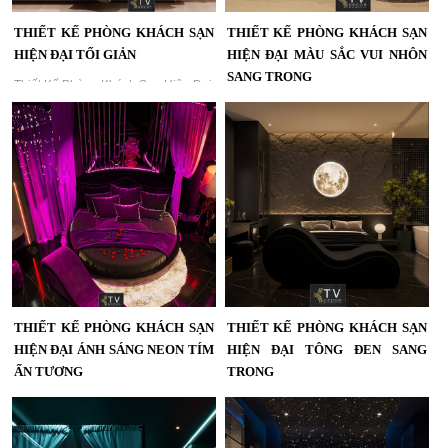
THIẾT KẾ PHÒNG KHÁCH SẠN
THIẾT KẾ PHÒNG KHÁCH SẠN
HIỆN ĐẠI TỐI GIẢN
HIỆN ĐẠI MÀU SẮC VUI NHÔN
SANG TRỌNG
Thiết Kế Phòng Khách Sạn Hiện Đại
Tối Giản – Không Gian Nghỉ Ngơi
Khám phá mẫu thiết kế phòng khách
Thanh Lịch Và Thoáng Đẹp | KTV
sạn hiện đại tông tối sang trọng, kết
Group...
hợp ánh sáng ấm áp và nội thất cao
cấp. Dự án do KTV GROUP thiết kế
thi công trọn gói, mang lại trải
nghiệm lưu trú tinh tế và đẳng cấp....
THIẾT KẾ PHÒNG KHÁCH SẠN
THIẾT KẾ PHÒNG KHÁCH SẠN
HIỆN ĐẠI ÁNH SÁNG NEON TÍM
HIỆN ĐẠI TÔNG ĐEN SANG
ẤN TƯỢNG
TRỌNG
Thiết Kế Phòng Khách Sạn Hiện Đại
Thiết Kế Phòng Khách Sạn Hiện Đại
Ánh Sáng Neon Tím Ấn Tượng |
Tông Đen Sang Trọng | Ánh Sáng
KTV GROUP...
Mặt Trăng Ấn Tượng | KTV GROUP...