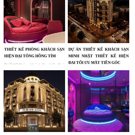
THIẾT KẾ PHÒNG KHÁCH SẠN
DỰ ÁN THIẾT KẾ KHÁCH SẠN
HIỆN ĐẠI TÔNG HỒNG TÍM
MINH NHẬT THIẾT KẾ HIỆN
ĐẠI TỐI ƯU MẶT TIỀN GÓC
Thiết Kế Phòng Khách Sạn Hiện Đại
Tông Hồng Tím | KTV Group...
Dự Án Thiết Kế Khách Sạn Minh
Nhật Thiết Kế Hiện Đại Tối Ưu Mặt
Tiền Góc,Kiến Trúc Mặt Đường Góc,
Ánh Sáng Ban Đêm Và Cảnh Quan
Sân Thượng – Giải Pháp Tạo Dấu
Ấn Thương Hiệu...