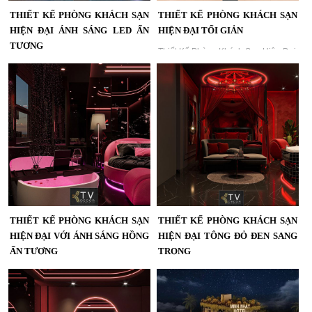
THIẾT KẾ PHÒNG KHÁCH SẠN
THIẾT KẾ PHÒNG KHÁCH SẠN
HIỆN ĐẠI ÁNH SÁNG LED ẤN
HIỆN ĐẠI TỐI GIẢN
TƯỢNG
Thiết Kế Phòng Khách Sạn Hiện Đại
Tối Giản – Không Gian Nghỉ Dưỡng
Thiết kế phòng khách sạn hiện đại
Ấm Áp & Tinh Tế | KTV GROUP...
với ánh sáng LED xanh tinh tế và bố
cục nội thất sang trọng do KTV
GROUP thiết kế thi công....
THIẾT KẾ PHÒNG KHÁCH SẠN
THIẾT KẾ PHÒNG KHÁCH SẠN
HIỆN ĐẠI VỚI ÁNH SÁNG HỒNG
HIỆN ĐẠI TÔNG ĐỎ ĐEN SANG
ẤN TƯỢNG
TRỌNG
Thiết Kế Phòng Khách Sạn Hiện Đại
Thiết kế phòng khách sạn cao cấp
Với Ánh Sáng Hồng Ấn Tượng | KTV
tông đỏ đen hiện đại, kết hợp ánh
GROUP...
sáng ấm áp và nội thất sang trọng...