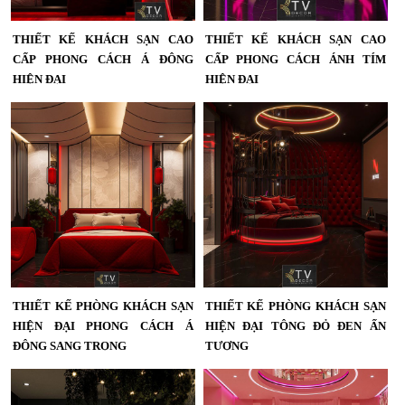
THIẾT KẾ KHÁCH SẠN CAO
THIẾT KẾ KHÁCH SẠN CAO
CẤP PHONG CÁCH Á ĐÔNG
CẤP PHONG CÁCH ÁNH TÍM
HIỆN ĐẠI
HIỆN ĐẠI
Thiết Kế Khách Sạn Cao Cấp Phong
Thiết kế khách sạn cao cấp phong
Cách Á Đông Hiện Đại | Dự Án KTV
cách ánh tím hiện đại do KTV Group
Group,Thiết kế khách sạn cao cấp
thiết kế và thi công. Không gian
phong cách Á Đông hiện đại do KTV
phòng sang trọng, phối màu cá tính
Group thiết kế và thi công. Không
cùng hệ ánh sáng nghệ thuật mang
gian phòng sang trọng, kết hợp ánh
đến trải nghiệm nghỉ dưỡng đẳng
sáng đỏ ấm, vật liệu gỗ và bố cục tối
cấp....
giản tinh tế – tạo trải nghiệm nghỉ
dưỡng đẳng cấp....
THIẾT KẾ PHÒNG KHÁCH SẠN
THIẾT KẾ PHÒNG KHÁCH SẠN
HIỆN ĐẠI PHONG CÁCH Á
HIỆN ĐẠI TÔNG ĐỎ ĐEN ẤN
ĐÔNG SANG TRỌNG
TƯỢNG
Thiết Kế Phòng Khách Sạn Hiện Đại
Thiết Kế Phòng Khách Sạn Hiện Đại
Phong Cách Á Đông Sang Trọng |
Tông Đỏ – Đen Ấn Tượng | Dự Án