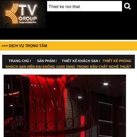
==> DỊCH VỤ TRỌNG TÂM
TRANG CHỦ /
SẢN PHẨM /
THIẾT KẾ KHÁCH SẠN /
THIẾT KẾ PHÒNG
KHÁCH SẠN HIỆN ĐẠI KHÔNG GIAN SANG TRỌNG ĐẬM CHẤT NGHỆ THUẬT