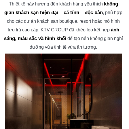
không
Thiết kế này hướng đến khách hàng yêu thích
gian khách sạn hiện đại – cá tính – độc bản
, phù hợp
cho các dự án khách sạn boutique, resort hoặc mô hình
ánh
lưu trú cao cấp. KTV GROUP đã khéo léo kết hợp
sáng, màu sắc và hình khối
để tạo nên không gian nghỉ
dưỡng vừa tinh tế vừa ấn tượng.