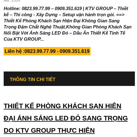
Mã : 2316
Hotline: 0823.99.77.99 – 0909.351.619 | KTV GROUP – Thiết
kế – Thi công - Xây Dựng – Setup vận hành trọn gói. ==>
Thiết Kế Phòng Khách Sạn Hiện Đại Không Gian Sang
Trọng Đậm Chất Nghệ Thuật,Không Gian Phòng Khách Sạn
Nổi Bật Với Ánh Sáng LED Đỏ – Dấu Ấn Thiết Kế Tinh Tế
Của KTV GROUP...
Liên hệ :0823.99.77.99 - 0909.351.619
THÔNG TIN CHI TIẾT
THIẾT KẾ PHÒNG KHÁCH SẠN HIỆN
ĐẠI ÁNH SÁNG LED ĐỎ SANG TRỌNG
DO KTV GROUP THỰC HIỆN