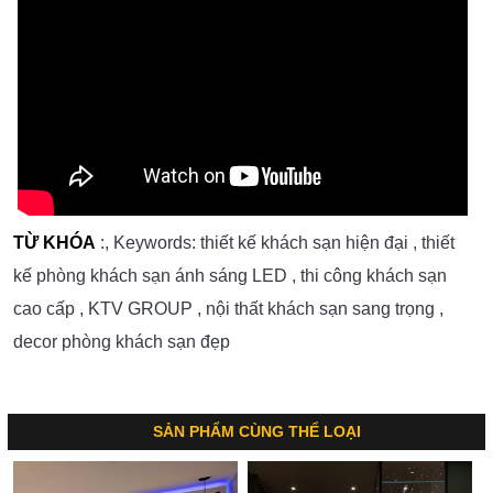
TỪ KHÓA
:, Keywords: thiết kế khách sạn hiện đại , thiết
kế phòng khách sạn ánh sáng LED , thi công khách sạn
cao cấp , KTV GROUP , nội thất khách sạn sang trọng ,
decor phòng khách sạn đẹp
SẢN PHẨM CÙNG THỂ LOẠI