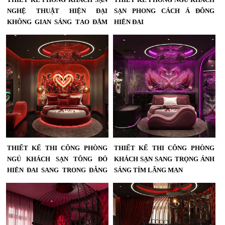
NGHỆ THUẬT HIỆN ĐẠI
SẠN PHONG CÁCH Á ĐÔNG
KHÔNG GIAN SÁNG TẠO ĐẬM
HIỆN ĐẠI
DẤU ẤN CÁ TÍNH
Thiết Kế Thi Công Phòng Ngủ
Khách Sạn Phong Cách Á Đông
Thiết Kế Phòng Khách Sạn Nghệ
Hiện Đại – Đậm Chất Nghệ Thuật &
Thuật Hiện Đại – Không Gian Ấn
Sang Trọng...
Tượng, Độc Bản, Sang Trọng | KTV
Group...
THIẾT KẾ THI CÔNG PHÒNG
THIẾT KẾ THI CÔNG PHÒNG
NGỦ KHÁCH SẠN TÔNG ĐỎ
KHÁCH SẠN SANG TRỌNG ÁNH
HIỆN ĐẠI SANG TRỌNG ĐẲNG
SÁNG TÍM LÃNG MẠN
CẤP KHÁC BIỆT
Thiết Kế Thi Công Phòng Khách
Sạn Sang Trọng – Ánh Sáng Tím
Thiết Kế Thi Công Phòng Ngủ
Lãng Mạn...
Khách Sạn Tông Đỏ Hiện Đại Sang
Trọng – Đẳng Cấp Khác Biệt Cùng
KTV GROUP...