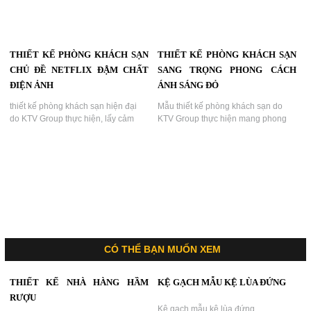
THIẾT KẾ PHÒNG KHÁCH SẠN
THIẾT KẾ PHÒNG KHÁCH SẠN
CHỦ ĐỀ NETFLIX ĐẬM CHẤT
SANG TRỌNG PHONG CÁCH
ĐIỆN ẢNH
ÁNH SÁNG ĐỎ
thiết kế phòng khách sạn hiện đại
Mẫu thiết kế phòng khách sạn do
do KTV Group thực hiện, lấy cảm
KTV Group thực hiện mang phong
hứng từ biểu tượng thiên nga và sắc
cách ánh sáng đỏ – đen sang trọng,
tím ánh đèn nghệ thuật, tạo nên
lấy cảm hứng từ đôi cánh bướm rực
không gian lãng mạn, cuốn hút,
rỡ tượng trưng cho sự quyến rũ và
thích hợp cho mô hình khách sạn
tự do....
nghỉ dưỡng cao cấp hoặc khách sạn
tình yêu....
CÓ THỂ BẠN MUỐN XEM
THIẾT KẾ NHÀ HÀNG HẦM
KỆ GẠCH MẪU KỆ LÙA ĐỨNG
RƯỢU
Kệ gạch mẫu kệ lùa đứng...