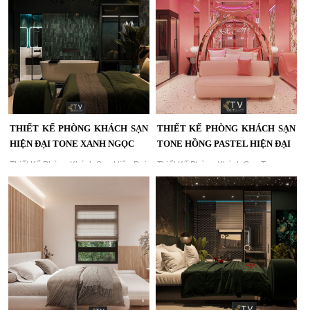
Dự Án KTV Group...
KTV Group,Thiết kế phòng khách
sạn hiện đại sử dụng tông đỏ – đen
đầy mạnh mẽ và sang trọng. Không
gian được thiết kế bởi KTV Group,
mang lại trải nghiệm thị giác ấn
tượng và phong cách nghỉ dưỡng
khác biệt....
THIẾT KẾ PHÒNG KHÁCH SẠN
THIẾT KẾ PHÒNG KHÁCH SẠN
HIỆN ĐẠI TONE XANH NGỌC
TONE HỒNG PASTEL HIỆN ĐẠI
Thiết Kế Phòng Khách Sạn Hiện Đại
Thiết Kế Phòng Khách Sạn Tone
Tone Xanh Ngọc – Không Gian Nghỉ
Hồng Pastel Hiện Đại – Không Gian
Dưỡng Thư Giãn Tự Nhiên | Dự Án
Nghỉ Dưỡng Lãng Mạn, Tinh Tế |
KTV Group...
KTV Group...