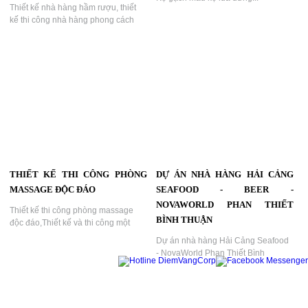
Thiết kế nhà hàng hầm rượu, thiết
kế thi công nhà hàng phong cách
hầm rượu vang là một ý tưởng tuyệt
vời để thu hút khách hàng đến với
nhà hàng của mình,xu hướng mới
VIP nhà hàng....
THIẾT KẾ THI CÔNG PHÒNG
DỰ ÁN NHÀ HÀNG HẢI CẢNG
MASSAGE ĐỘC ĐÁO
SEAFOOD - BEER -
NOVAWORLD PHAN THIẾT
Thiết kế thi công phòng massage
BÌNH THUẬN
độc đáo,Thiết kế và thi công một
phòng massage VIP độc đáo cần sự
Dự án nhà hàng Hải Cảng Seafood
kết hợp hài hòa giữa tiện nghi, thẩm
- NovaWorld Phan Thiết Bình
mỹ và chức năng,KTV DECOR tư
Thuận,Phong cách thiết kế tối giản
vấn và hỗ trợ....
kết hợp vẽ đẹp hoang sơ bải biển là
nét đặc trưng của nhà hàng....