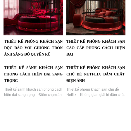
THIẾT KẾ PHÒNG KHÁCH SẠN
THIẾT KẾ PHÒNG KHÁCH SẠN
ĐỘC ĐÁO VỚI GIƯỜNG TRÒN
CAO CẤP PHONG CÁCH HIỆN
ÁNH SÁNG ĐỎ QUYẾN RŨ
ĐẠI
Thiết Kế Phòng Khách Sạn Độc Đáo
Thiết kế phòng khách sạn cao cấp
THIẾT KẾ SẢNH KHÁCH SẠN
THIẾT KẾ PHÒNG KHÁCH SẠN
Với Giường Tròn Và Ánh Sáng Đỏ
phong cách hiện đại nổi bật với
Quyến Rũ...
giường tròn và ánh sáng nghệ
PHONG CÁCH HIỆN ĐẠI SANG
CHỦ ĐỀ NETFLIX ĐẬM CHẤT
thuật...
TRỌNG
ĐIỆN ẢNH
Thiết kế sảnh khách sạn phong cách
Thiết kế phòng khách sạn chủ đề
hiện đại sang trọng – Điểm chạm ấn
Netflix – Không gian giải trí đậm chất
tượng đầu tiên...
điện ảnh | Dự án KTV Group...