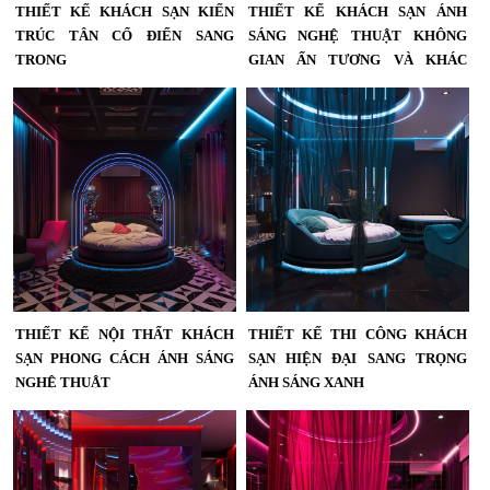
THIẾT KẾ KHÁCH SẠN KIẾN
THIẾT KẾ KHÁCH SẠN ÁNH
TRÚC TÂN CỔ ĐIỂN SANG
SÁNG NGHỆ THUẬT KHÔNG
TRỌNG
GIAN ẤN TƯỢNG VÀ KHÁC
BIỆT
Thiết Kế Khách Sạn Kiến Trúc Tân
Cổ Điển Sang Trọng...
Thiết kế khách sạn ánh sáng nghệ
thuật Không giaN ấn tượng và khác
biệt...
THIẾT KẾ NỘI THẤT KHÁCH
THIẾT KẾ THI CÔNG KHÁCH
SẠN PHONG CÁCH ÁNH SÁNG
SẠN HIỆN ĐẠI SANG TRỌNG
NGHỆ THUẬT
ÁNH SÁNG XANH
Thiết kế nội thất khách sạn phong
Thiết Kế Thi Công Khách Sạn Hiện
cách ánh sáng nghệ thuật – Không
Đại Sang Trọng Ánh Sáng Xanh |
gian hiện đại, ấn tượng và giàu cảm
Dự Án KTV Group...
xúc...