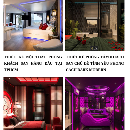
THIẾT KẾ NỘI THẤT PHÒNG
THIẾT KẾ PHÒNG TẮM KHÁCH
KHÁCH SẠN HÀNG ĐẦU TẠI
SẠN CHỦ ĐỀ TÌNH YÊU PHONG
TPHCM
CÁCH DARK MODERN
Thiết kế nội thất phòng khách sạn
Thiết Kế Phòng Khách Sạn Chủ Đề
hàng đầu tại TPHCM , mẫu khách
Tình Yêu Phong Cách Dark Modern
sạn mới lạ ,theo nhiều phong cách
– Không Gian Phòng Tắm Mở Sang
khác nhau...
Trọng, Hiện Đại...