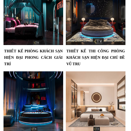
THIẾT KẾ PHÒNG KHÁCH SẠN
THIẾT KẾ THI CÔNG PHÒNG
HIỆN ĐẠI PHONG CÁCH GIẢI
KHÁCH SẠN HIỆN ĐẠI CHỦ ĐỀ
TRÍ
VŨ TRỤ
Thiết Kế Phòng Khách Sạn Hiện Đại
Thiết Kế Thi Công Phòng Khách
Phong Cách Giải Trí | Không Gian
Sạn Hiện Đại Chủ Đề Vũ Trụ –
Nghỉ Dưỡng Đầy Cảm Hứng | KTV
Không Gian Nghỉ Dưỡng Đẳng
GROUP,thiết kế khách sạn hiện đại,
Cấp...
phòng khách sạn phong cách giải
trí, thiết kế phòng khách sạn cao
cấp, nội thất khách sạn độc đáo,
KTV GROUP, thi công khách sạn
trọn gói, thiết kế phòng khách sạn
sáng tạo, hotel design...