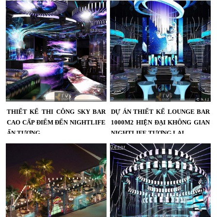
Hòa mang phong cách Futuristic
nội thất Bar Club, Lounge và Beer
sang trọng, tối ưu trải nghiệm giải trí
Club theo phong cách hiện đại, sang
với sân khấu DJ, LED hiện đại và
trọng và khác biệt. Chúng tôi mang
khu VIP đẳng cấp....
đến giải pháp thiết kế tối ưu công
năng, hệ thống âm thanh, ánh sáng
chuyên nghiệp cùng không gian đậm
dấu ấn thương hiệu, giúp chủ đầu tư
nâng cao trải nghiệm khách hàng và
tối ưu hiệu quả kinh doanh....
THIẾT KẾ THI CÔNG SKY BAR
DỰ ÁN THIẾT KẾ LOUNGE BAR
CAO CẤP ĐIỂM ĐẾN NIGHTLIFE
1000M2 HIỆN ĐẠI KHÔNG GIAN
ẤN TƯỢNG
NIGHTLIFE TƯƠNG LAI
Không gian Rooftop Bar kết hợp ánh
Không gian Lounge Bar 1000m²
sáng hiện đại, quầy DJ nổi bật và nội
mang phong cách Futuristic với hệ
thất cao cấp mang đến trải nghiệm
LED nghệ thuật, sân khấu trung tâm
nightlife đẳng cấp....
và khu VIP sang trọng tạo trải nghiệm
giải trí khác biệt cho khách hàng....