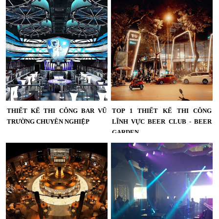
Thiết kế thi công nội thất Bar Lounge
theo xu hướng Futuristic mang vẻ
Những điều cần biết ,khi muốn mở
đẹp khác biệt với đường cong nghệ
một quán Bar Club , kinh doanh bar
thuật, DJ Booth trung tâm và màn
club , kinh doanh vũ trường ,kinh
hình LED hiện đại. Đây là lựa chọn lý
doanh night club ,night life...
tưởng cho các mô hình giải trí cao
cấp muốn khẳng định dấu ấn thương
hiệu....
THIẾT KẾ THI CÔNG BAR VŨ
TOP 1 THIẾT KẾ THI CÔNG
TRƯỜNG CHUYÊN NGHIỆP
LĨNH VỰC BEER CLUB - BEER
GARDEN
Phong cách Futuristic kết hợp công
nghệ ánh sáng, LED Mapping và nội
Top 1 thiết kế thi công lĩnh vực Beer
thất cao cấp tạo nên một Bar Vũ
Club - Beer Garden...
Trường đầy khác biệt. Đây là giải
pháp thiết kế lý tưởng cho các mô
hình giải trí hướng đến trải nghiệm
khách hàng và hiệu quả kinh doanh
bền vững....