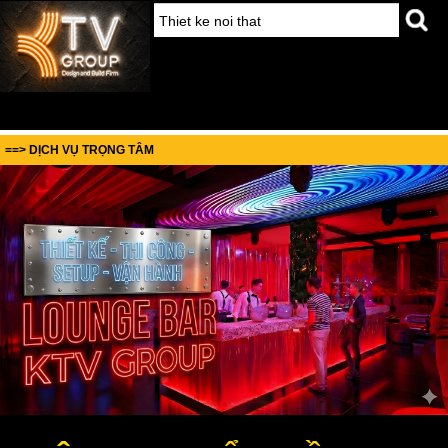
==> DỊCH VỤ TRỌNG TÂM