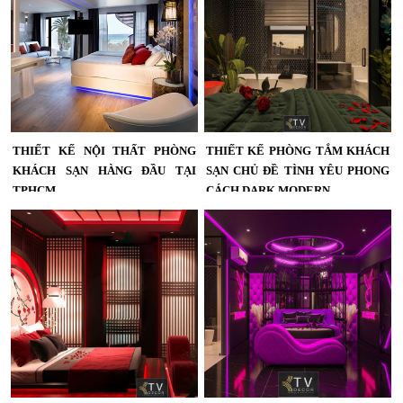
THIẾT KẾ NỘI THẤT PHÒNG
THIẾT KẾ PHÒNG TẮM KHÁCH
KHÁCH SẠN HÀNG ĐẦU TẠI
SẠN CHỦ ĐỀ TÌNH YÊU PHONG
TPHCM
CÁCH DARK MODERN
Thiết kế nội thất phòng khách sạn
Thiết Kế Phòng Khách Sạn Chủ Đề
hàng đầu tại TPHCM , mẫu khách
Tình Yêu Phong Cách Dark Modern
sạn mới lạ ,theo nhiều phong cách
– Không Gian Phòng Tắm Mở Sang
khác nhau...
Trọng, Hiện Đại...