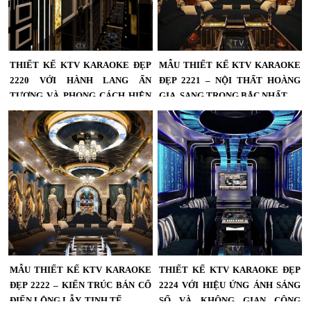
THIẾT KẾ KTV KARAOKE ĐẸP
MẪU THIẾT KẾ KTV KARAOKE
2220 VỚI HÀNH LANG ẤN
ĐẸP 2221 – NỘI THẤT HOÀNG
TƯỢNG VÀ PHONG CÁCH HIỆN
GIA, SANG TRỌNG BẬC NHẤT
ĐẠI
Mẫu thiết kế KTV karaoke đẹp 2221
– Nội thất hoàng gia, sang trọng bậc
KTV karaoke – Thiết kế đậm chất
nhất,Thiết kế KTV karaoke đẹp 2221
nghệ thuật, nâng tầm trải nghiệm giải
phong cách cổ điển hoàng gia...
trí...
MẪU THIẾT KẾ KTV KARAOKE
THIẾT KẾ KTV KARAOKE ĐẸP
ĐẸP 2222 – KIẾN TRÚC BÁN CỔ
2224 VỚI HIỆU ỨNG ÁNH SÁNG
ĐIỂN LỘNG LẪY, TINH TẾ
SỐ VÀ KHÔNG GIAN CÔNG