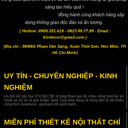
sáng tạo hiệu quả !
Công ty CP KTV DECOR
đồng hành cùng khách hàng xây
dựng không gian độc đáo và ấn tượng.
( Hotline :0909.351.619 - 0823.99.77.99 - Email :
ktvdecor@gmail.com )
(Địa chỉ : 58/86G Phạm Văn Sáng, Xuân Thới Sơn, Hóc Môn, TP.
Hồ Chí Minh)
UY TÍN - CHUYÊN NGHIỆP - KINH
NGHIỆM
Ưu thế nổi bật của KTV DECOR là từng tham gia rất nhiều công trình dự án
chuỗi và dự án lẻ giải trí,Bar ,Beer Club,Nhà hàng và trọng tâm là rất nhiều
công trình showroom , giá thành tốt cạnh tranh....
MIỄN PHÍ THIẾT KẾ NỘI THẤT CHỈ