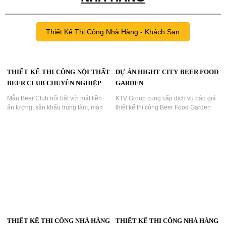
mạnh mẽ và sang trọng. Không gian
được thiết kế bởi KTV Group, mang
lại trải nghiệm thị giác ấn tượng và
phong cách nghỉ dưỡng khác biệt....
Thiết Kế Thi Công Nhà Hàng - Khách Sạn
DỰ ÁN HIGHT CITY BEER FOOD
GARDEN
KTV Group cung cấp dịch vụ báo giá
thiết kế thi công Beer Food Garden
trọn gói với giải pháp tối ưu chi phí
đầu tư, thiết kế sáng tạo, thi công
chuyên nghiệp, đảm bảo tiến độ,
chất lượng công trình và hiệu quả
kinh doanh bền vững cho chủ đầu
tư....
THIẾT KẾ THI CÔNG NỘI THẤT
BEER CLUB CHUYÊN NGHIỆP
Mẫu Beer Club nổi bật với mặt tiền
ấn tượng, sân khấu trung tâm, màn
THIẾT KẾ THI CÔNG NHÀ HÀNG
THIẾT KẾ THI CÔNG NHÀ HÀNG
hình LED khổ lớn và không gian trải