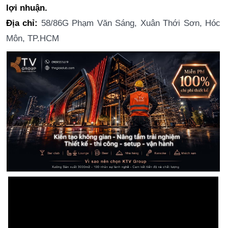
lợi nhuận.
Địa chỉ:
58/86G Phạm Văn Sáng, Xuân Thới Sơn, Hóc
Môn, TP.HCM