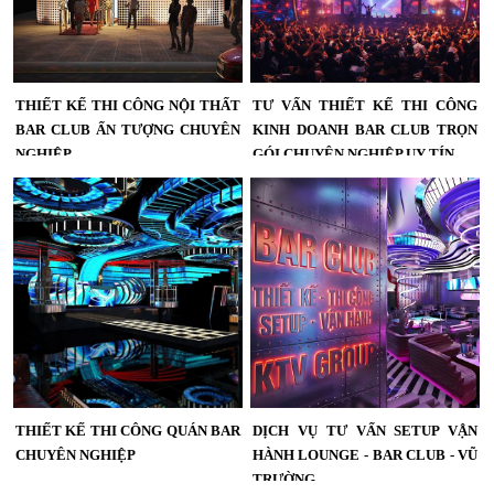
THIẾT KẾ THI CÔNG NỘI THẤT
TƯ VẤN THIẾT KẾ THI CÔNG
BAR CLUB ẤN TƯỢNG CHUYÊN
KINH DOANH BAR CLUB TRỌN
NGHIỆP
GÓI CHUYÊN NGHIỆP UY TÍN
Thiết kế thi công nội thất bar club ấn
Dịch vụ thiết kế Bar Club chuyên
tượng chuyên nghiệp,xây dựng
nghiệp từ khảo sát, thiết kế 3D đến
bar,thiết kế nội thất bar,club chuyên
thi công hoàn thiện, đáp ứng xu
nghiệp...
hướng nightlife hiện đại và nâng cao
trải nghiệm khách hàng....
THIẾT KẾ THI CÔNG QUÁN BAR
DỊCH VỤ TƯ VẤN SETUP VẬN
CHUYÊN NGHIỆP
HÀNH LOUNGE - BAR CLUB - VŨ
TRƯỜNG
Điều cần chú ý nhất trong thiết kế thi