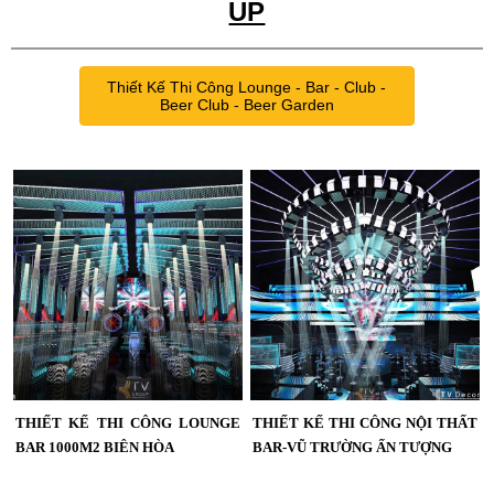
UP
Thiết Kế Thi Công Lounge - Bar - Club -
Beer Club - Beer Garden
THIẾT KẾ THI CÔNG LOUNGE
THIẾT KẾ THI CÔNG NỘI THẤT
BAR 1000M2 BIÊN HÒA
BAR-VŨ TRƯỜNG ẤN TƯỢNG
Dự án Lounge Bar 1000m² tại Biên
KTV GROUP chuyên thiết kế thi công