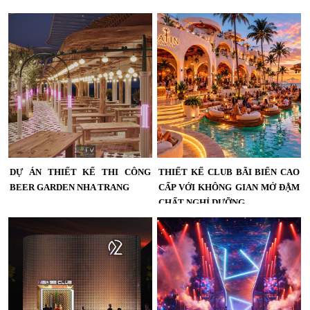
Thiết kế Beer Food Garden hiện đại
Dự án thiết kế thi công nhà hàng
tập trung vào trải nghiệm khách hàng
phong cách Lounge Beer Garden nổi
với mặt tiền nổi bật, hệ LED trang trí,
bật với kiến trúc hiện đại, mặt tiền ấn
sân khấu biểu diễn quy mô và không
tượng và không gian giải trí sang
gian linh hoạt, phù hợp mô hình kinh
trọng, mang đến trải nghiệm ẩm thực
doanh Food & Music....
và thư giãn khác biệt....
DỰ ÁN THIẾT KẾ THI CÔNG
THIẾT KẾ CLUB BÃI BIỂN CAO
BEER GARDEN NHA TRANG
CẤP VỚI KHÔNG GIAN MỞ ĐẬM
CHẤT NGHỈ DƯỠNG
Dự án thiết kế thi công Nhà hàng
Beer Garden tại Nha Trang mang
Thiết kế Club bãi biển cao cấp với
phong cách Địa Trung Hải hiện đại,
không gian mở, hồ bơi, Beach Bar và
kết hợp không gian mở, cây xanh và
Lounge hướng biển mang đến trải
ánh sáng nghệ thuật, tạo điểm đến lý
nghiệm nghỉ dưỡng sang trọng, phù
tưởng cho ẩm thực và giải trí....
hợp mô hình giải trí và du lịch cao
cấp....