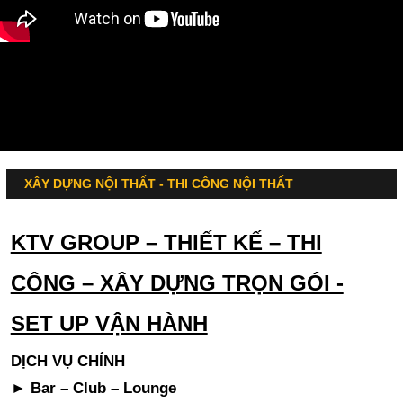
XÂY DỰNG NỘI THẤT - THI CÔNG NỘI THẤT
KTV GROUP – THIẾT KẾ – THI
CÔNG – XÂY DỰNG TRỌN GÓI -
SET UP VẬN HÀNH
DỊCH VỤ CHÍNH
► Bar – Club – Lounge