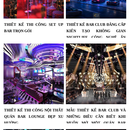
THIẾT KẾ THI CÔNG SET UP
THIẾT KẾ BAR CLUB ĐẲNG CẤP
BAR TRỌN GÓI
KIẾN TẠO KHÔNG GIAN
NIGHTLIFE CÔNG NGHỆ ẤN
Không gian Bar được thiết kế theo
TƯỢNG
phong cách hiện đại với bố cục mở,
nội thất cao cấp và hệ thống âm
Không gian Bar Club được thiết kế
thanh – ánh sáng chuyên nghiệp.
theo phong cách công nghệ tương
Đây là lựa chọn lý tưởng cho các chủ
lai với bố cục mở, khu vực VIP sang
đầu tư muốn xây dựng mô hình Bar
trọng và hệ thống ánh sáng đồng bộ.
khác biệt và thu hút khách hàng lâu
Mỗi chi tiết đều được tối ưu để tạo
dài....
hiệu ứng thị giác mạnh, nâng cao trải
nghiệm khách hàng và gia tăng giá
trị kinh doanh....
THIẾT KẾ THI CÔNG NỘI THẤT
MẪU THIẾT KẾ BAR CLUB VÀ
QUÁN BAR LOUNGE ĐẸP XU
NHỮNG ĐIỀU CẦN BIẾT KHI
HƯỚNG
MUỐN MỞ MỘT QUÁN BAR
CLUB