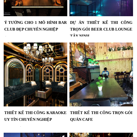
Ý TƯỞNG CHO 1 MÔ HÌNH BAR
DỰ ÁN THIẾT KẾ THI CÔNG
CLUB ĐẸP CHUYÊN NGHIỆP
TRỌN GÓI BEER CLUB LOUNGE
TÂY NINH
Ý tưởng 1 mô hình thiết kế thi công
Bar Club,Lounge đẹp chuyên
Dự án thiết kế thi công trọn gói Beer
nghiệp, dự án Lounge đẹp,ấn tượng
Club Lounge Tây Ninh , thi công club
và nổi bật năm 2018.... Tìm hiểu về
Tây Ninh , miền Tây , xây dựng Beer
giải trí Lounge Bar...
club lounge Tây Ninh...
THIẾT KẾ THI CÔNG KARAOKE
THIẾT KẾ THI CÔNG TRỌN GÓI
UY TÍN CHUYÊN NGHIỆP
QUÁN CAFE
Nguyên tắc quy trình cơ bản trong
Thiết kế thi công trọn gói quán
kinh doanh,thiết kế thi công Karaoke
cafe,xây dựng nội thất quán cafe,thi