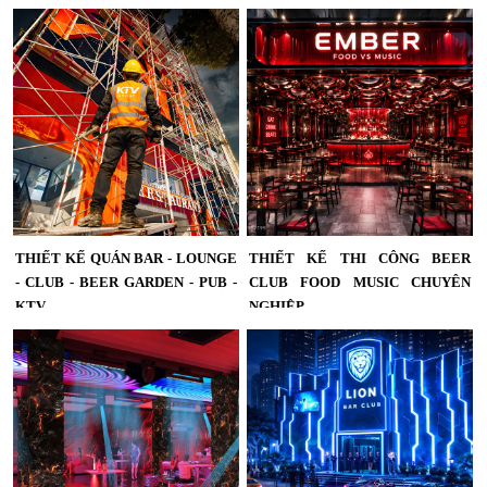
công quán bar chuyên nghiệp cần
KTV GROUP cung cấp dịch vụ tư vấn
mang vẻ độc đáo, đậm chất nét
setup vận hành Lounge, Bar Club và
riêng, ánh sáng, âm thanh phải thật
Vũ Trường trọn gói từ thiết kế, thi
ấn tượng. Bar Club đẹp, ấn tượng
công, đào tạo nhân sự, xây dựng
tạo sự riêng biệt phải có được điểm
SOP đến marketing khai trương. Giải
nhấn với lối kiến trúc nội thất, âm
pháp giúp tối ưu chi phí, vận hành
thanh, ánh sáng mang phong thái
chuyên nghiệp và gia tăng hiệu quả
riêng của quán...
kinh doanh....
THIẾT KẾ QUÁN BAR - LOUNGE
THIẾT KẾ THI CÔNG BEER
- CLUB - BEER GARDEN - PUB -
CLUB FOOD MUSIC CHUYÊN
KTV
NGHIỆP
Thiết kế quán Bar-Lounge -Club -
Không gian Beer Club Food Music
Beer Garden- Pub- KTV,Thiết kế cần
được thiết kế tối ưu từ mặt tiền đến
kết hợp hài hòa giữa các yếu tố trang
nội thất, kết hợp quầy bar trung tâm,
trí, ánh sáng,âm thanh không gian để
khu vực ăn uống và sân khấu biểu
tạo nên một không gian độc đáo....
diễn, tạo điểm đến giải trí đẳng cấp
và khác biệt....