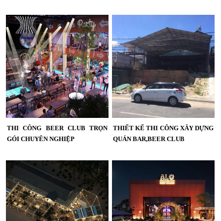
KTV GROUP chuyên thiết kế thi công
Thiết kế thi công Bar Club 212,Không
nội thất Bar Club, Lounge và Beer
gian ảo 5D và âm thanh tuyệt đỉnh
Club theo phong cách hiện đại, sang
212 club sẽ mang đến cho các bạn 1
trọng và khác biệt. Chúng tôi mang
đêm thật vui và sôi động,Bar club
đến giải pháp thiết kế tối ưu công
hàng đầu tại TPHCM Quận 1...
năng, hệ thống âm thanh, ánh sáng
chuyên nghiệp cùng không gian đậm
dấu ấn thương hiệu, giúp chủ đầu tư
nâng cao trải nghiệm khách hàng và
tối ưu hiệu quả kinh doanh....
THI CÔNG BEER CLUB TRỌN
THIẾT KẾ THI CÔNG XÂY DỰNG
GÓI CHUYÊN NGHIỆP
QUÁN BAR,BEER CLUB
Thi công beer club trọn gói chuyên
Thiết kế thi công xây dựng quán
nghiệp ,dự án thi công Beer club
bar,beer club,với giá canh tranh kèm
đẳng cấp tại Tây Ninh...
chất lượng và đội ngũ thiết kế thi
công chuyên nghiệp...