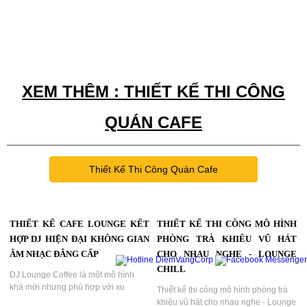
XEM THÊM : THIẾT KẾ THI CÔNG
QUÁN CAFE
Thiết Kế Thi Công Quán Cafe
THIẾT KẾ CAFE LOUNGE KẾT
THIẾT KẾ THI CÔNG MÔ HÌNH
HỢP DJ HIỆN ĐẠI KHÔNG GIAN
PHÒNG TRÀ KHIÊU VŨ HÁT
ÂM NHẠC ĐẲNG CẤP
CHO NHAU NGHE - LOUNGE
CHILL
DJ Lounge Coffee là một mô hình
khá mới nhưng phù hợp với xu
Thiết kế thi công mô hình phòng trà
hướng tiêu dùng hiện nay. Khách
khiêu vũ hát cho nhau nghe - Lounge