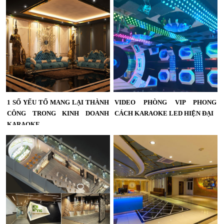
Vàng Corp luôn phải đảm bảo tiêu
chí mới lạ, độc đáo, đẳng cấp và phù
hợp....
1 SỐ YẾU TỐ MANG LẠI THÀNH
VIDEO PHÒNG VIP PHONG
CÔNG TRONG KINH DOANH
CÁCH KARAOKE LED HIỆN ĐẠI
KARAOKE
Video phòng Vip phong cách Led
hiện đại karaoke HD,Thi công
Thiết kế thi công karaoke đẹp ấn
karaoke hàng đầu tại TPHCM và khu
tượng thành công,1 số yếu tố mang
vực các tỉnh miền Tây,miễn phí 100%
lại thành công trong kinh doanh
phí thiết kế 3D...
karaoke ,Thiết kế quán karaoke đẹp
phong cách mới, âm thanh hay ,ánh
sáng đẹp...