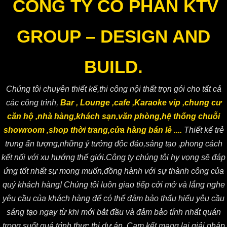
CÔNG TY CỔ PHẦN KTV
GROUP – DESIGN AND
BUILD.
Chúng tôi chuyên thiết kế,thi công nội thất trọn gói cho tất cả
các công trình,
Bar , Lounge ,cafe ,Karaoke vip ,chung cư
căn hộ ,nhà hàng,khách sạn,văn phòng,hệ thống chuỗi
showroom ,shop thời trang,cửa hàng bán lẻ ....
Thiết kế trẻ
trung ấn tượng,những ý tưởng độc đáo,sáng tạo ,phong cách
kết nối với xu hướng thế giới.Công ty chúng tôi hy vọng sẽ đáp
ứng tốt nhất sự mong muốn,đồng hành với sự thành công của
quý khách hàng! Chúng tôi luôn giao tiếp cởi mở và lắng nghe
yêu cầu của khách hàng để có thể đảm bảo thấu hiểu yêu cầu
sáng tạo ngay từ khi mới bắt đầu và đảm bảo tính nhất quán
trong suốt quá trình thực thi dự án. Cam kết mang lại giải pháp