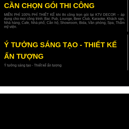
CẦN CHỌN GÓI THI CÔNG
MIỄN PHÍ 100% PHÍ THIẾT KẾ khi thi công trọn gói tại KTV DECOR – áp
dụng cho mọi công trình: Bar, Pub, Lounge, Beer Club, Karaoke, Khách sạn,
Nhà hàng, Cafe, Nhà phố, Căn hộ, Showroom, Bida, Văn phòng, Spa, Thẩm
mỹ viện.
Ý TƯỞNG SÁNG TẠO - THIẾT KẾ
ẤN TƯỢNG
Ý tưởng sáng tạo - Thiết kế ấn tượng