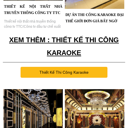
THIẾT KẾ NỘI THẤT NHÀ
TRUYỀN THỐNG CÔNG TY TTC
DỰ ÁN THI CÔNG KARAOKE ĐẠI
THẾ GIỚI ĐƠN GIÁ BẤT NGỜ
Thiết kế nội thất nhà truyền thống
công ty TTC(Công ty đầu tư chế xuất
Dự án thi công karaoke Đại Thế Giới
Tân Thuận)...
đơn giá bất ngờ , hình ảnh thi công
XEM THÊM : THIẾT KẾ THI CÔNG
sau khi hoàn thành 1 số phòng , quý
khách tham khảo và liên hệ, mẫu
phòng karaoke vip hút khách...
KARAOKE
Thiết Kế Thi Công Karaoke