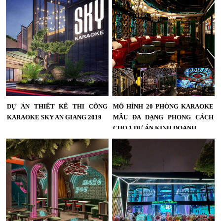
chuyên nghiệp,Báo giá thi công
công cafe nhạc,dj,văn phòng,sân
phòng karaoke theo nhu cầu khách
vườn,uy tín và kinh nghiệm,Báo giá
hàng,Miễn phí 100% phí thiết
thiết kế thi công nội thất quán cafe...
kế,giảm giá thi công nội thất
karaoke...
DỰ ÁN THIẾT KẾ THI CÔNG
MÔ HÌNH 20 PHÒNG KARAOKE
KARAOKE SKY AN GIANG 2019
MẪU ĐA DẠNG PHONG CÁCH
CHO 1 DỰ ÁN KINH DOANH
Dự án thiết kế thi công karaoke Sky
An Giang 2019,Điểm Vàng Corp
Mô hình 20 phòng karaoke mẫu đa
công ty thiết kế thi công karaoke tại
dạng phong cách cho 1 dự án kinh
miền tây danh tiếng nổi bật...
doanh...