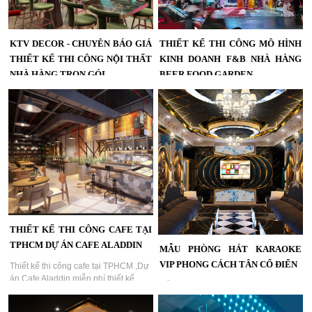
KTV DECOR - CHUYÊN BÁO GIÁ
THIẾT KẾ THI CÔNG MÔ HÌNH
THIẾT KẾ THI CÔNG NỘI THẤT
KINH DOANH F&B NHÀ HÀNG
NHÀ HÀNG TRỌN GÓI
BEER FOOD GARDEN
KTV DECOR - Chuyên báo giá thiết
Thiết kế thi công mô hình kinh doanh
kế thi công nội thất nhà hàng trọn gói
F&B nhà hàng Beer Food
TPHCM và khu vực,Chuyên nghiệp,ý
Garden,đang là một trong số hoạt
tưởng sáng tạo, phong cách hiện
động vui chơi, giải trí nổi bật của giới
đại,mẫu thiết kế nhà hàng sang
trẻ Sài Gòn,Mô hình bia kết hợp với
trọng,cao cấp...
không gian mở...
THIẾT KẾ THI CÔNG CAFE TẠI
TPHCM DỰ ÁN CAFE ALADDIN
MẪU PHÒNG HÁT KARAOKE
VIP PHONG CÁCH TÂN CỔ ĐIỂN
Thiết kế thi công cafe tại TPHCM ,Dự
án Cafe Aladdin,miễn phí thiết kế
Mẫu phòng hát karaoke vip phong
quán cafe, thi công trọn gói quán
cách Tân Cổ Điển,Những sản phẩm
cafe uy tín và chuyên nghiệp...
mẫu phòng hát karaoke của Điểm