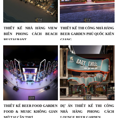
THIẾT KẾ NHÀ HÀNG VIEW
THIẾT KẾ THI CÔNG NHÀ HÀNG
BIỂN PHONG CÁCH BEACH
BEER GARDEN PHÚ QUỐC KIÊN
RESTAURANT
GIANG
Thiết kế nhà hàng view biển phong
Dự án thiết kế Nhà hàng Beer
cách Beach Restaurant với không
Garden Phú Quốc sở hữu không
gian mở, nội thất sang trọng và tầm
gian mở hiện đại, sân khấu giải trí
nhìn hướng biển, tạo trải nghiệm
chuyên nghiệp và kiến trúc ấn tượng,
nghỉ dưỡng đẳng cấp cho thực
mang đến trải nghiệm ẩm thực kết
khách....
hợp giải trí đẳng cấp....
THIẾT KẾ BEER FOOD GARDEN
DỰ ÁN THIẾT KẾ THI CÔNG
FOOD & MUSIC KHÔNG GIAN
NHÀ HÀNG PHONG CÁCH
MỞ TẠI CẦN THƠ
LOUNGE BEER GARDEN