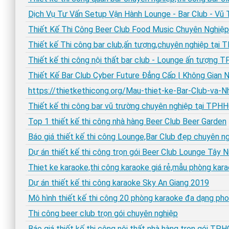
Dịch Vụ Tư Vấn Setup Vận Hành Lounge - Bar Club - Vũ
Thiết Kế Thi Công Beer Club Food Music Chuyên Nghi
Thiết kế Thi công bar club,ấn tượng,chuyên nghiệp tại
Thiết kế thi công nội thất bar club - Lounge ấn tượng
Thiết Kế Bar Club Cyber Future Đẳng Cấp | Không Gian N
https://thietkethicong.org/Mau-thiet-ke-Bar-Club-va
Thiết kế thi công bar vũ trường chuyên nghiệp tại TP
Top 1 thiết kế thi công nhà hàng Beer Club Beer Garden
Báo giá thiết kế thi công Lounge,Bar Club đẹp chuyên n
Dự án thiết kế thi công trọn gói Beer Club Lounge Tây N
Thiet ke karaoke,thi công karaoke giá rẻ,mẫu phòng kar
Dự án thiết kế thi công karaoke Sky An Giang 2019
Mô hình thiết kế thi công 20 phòng karaoke đa dạng pho
Thi công beer club trọn gói chuyên nghiệp
Báo giá thiết kế thi công nội thất nhà hàng trọn gói TP