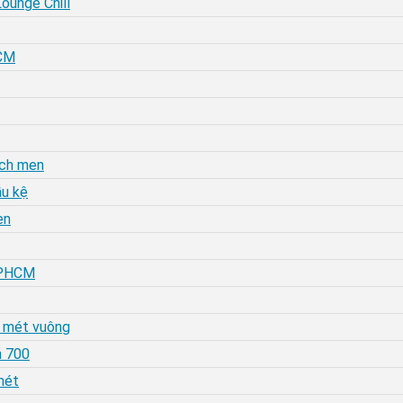
Lounge Chill
HCM
ạch men
ẫu kệ
en
 TPHCM
0 mét vuông
n 700
 mét