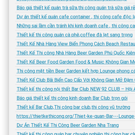
Báo giá thiết kế quán trà sữa,thi công quán trà sữa gi
Dự án thiết kế quán cafe container , thi công cafe độc l
Những sai lầm cần tránh khi kinh doanh cafe , thi công c
Thiết kế thi công quán cà phê,coffee đà lạt sang trọng
Thiết Kế Nhà Hàng View Biển Phong Cách Beach Restau
Thiết Kế Thi công Nhà Hàng Beer Garden Phú Quốc Kiên
Thiết Kế Beer Food Garden Food & Music Không Gian M
Thi công mặt tiền Beer Garden kết hợp Lounge phong cá
Thiết Kế Club Bãi Biển Cao Cấp Với Không Gian Mở Đậm
Thiết kế thi công nội thất Bar Club NEW 92 CLUB – Hội 
Báo giá thiết kế thi công kinh doanh Bar Club trọn gói
Thiết kế Bar Club,Thi công bar club,thi công vũ trường
https://thietkethicong.org/Thiet-ke-quan-Bar---Loung
Dự Án Thiết Kế Thi Công Beer Garden Nha Trang
Thiết kế thi công quán bar chuyên nghiệp,thi công bar cl