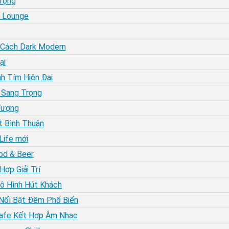
trọng
y Lounge
 Cách Dark Modern
ại
h Tím Hiện Đại
 Sang Trọng
Tượng
t Bình Thuận
Life mới
od & Beer
ợp Giải Trí
ô Hình Hút Khách
 Nổi Bật Đêm Phố Biển
 Cafe Kết Hợp Âm Nhạc