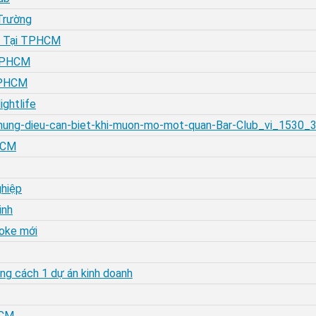
 Trường
ệp Tại TPHCM
 TPHCM
 TPHCM
ightlife
-Nhung-dieu-can-biet-khi-muon-mo-mot-quan-Bar-Club_vi_1530_
HHCM
ghiệp
inh
aoke mới
ng cách 1 dự án kinh doanh
HCM