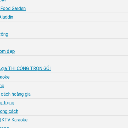
r Food Garden
Aladdin
công
room đẹp
Đen,giá THI CÔNG TRỌN GÓI
raoke
ng
 cách hoàng gia
g trọng
hong cách
p|KTV Karaoke