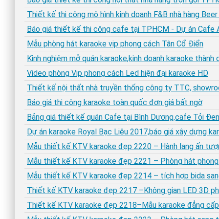
Thiết kế thi công mô hình kinh doanh F&B nhà hàng Bee
Báo giá thiết kế thi công cafe tại TPHCM - Dự án Cafe 
Mẫu phòng hát karaoke vip phong cách Tân Cổ Điển
Kinh nghiệm mở quán karaoke,kinh doanh karaoke thành 
Video phòng Vip phong cách Led hiện đại karaoke HD
Thiết kế nội thất nhà truyền thống công ty TTC, show
Báo giá thi công karaoke toàn quốc đơn giá bất ngờ
Bảng giá thiết kế quán Cafe tại Bình Dương,cafe Tỏi 
Dự án karaoke Royal Bạc Liêu 2017,báo giá xây dựng ka
Mẫu thiết kế KTV karaoke đẹp 2220 – Hành lang ấn tượ
Mẫu thiết kế KTV karaoke đẹp 2221 – Phòng hát phong
Mẫu thiết kế KTV karaoke đẹp 2214 – tích hợp bida san
Thiết kế KTV karaoke đẹp 2217 –Không gian LED 3D p
Thiết kế KTV karaoke đẹp 2218–Mẫu karaoke đẳng cấ