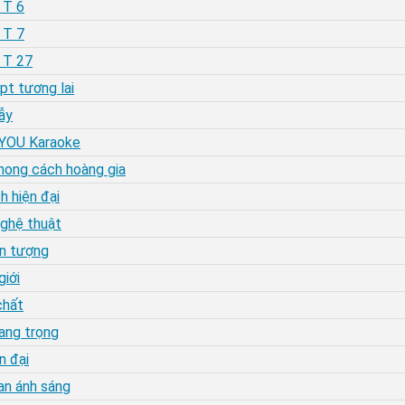
 T 6
 T 7
| T 27
t tương lai
ẫy
4YOU Karaoke
hong cách hoàng gia
 hiện đại
ghệ thuật
ấn tượng
iới
chất
ang trọng
n đại
an ánh sáng