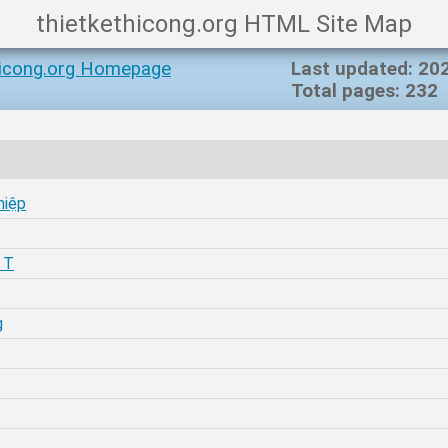
thietkethicong.org HTML Site Map
hicong.org Homepage
Last updated: 202
Total pages: 232
hiệp
| T
g