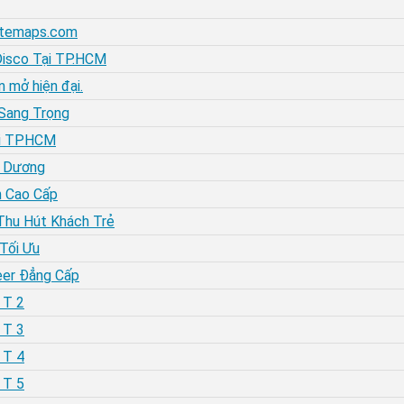
sitemaps.com
Disco Tại TP.HCM
 mở hiện đại.
 Sang Trọng
tại TPHCM
h Dương
n Cao Cấp
 Thu Hút Khách Trẻ
Tối Ưu
eer Đẳng Cấp
 T 2
 T 3
 T 4
 T 5