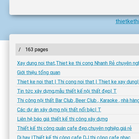
thietket
/
163 pages
Xay dung noi that,Thiet ke thi cong Nhanh Rẻ chuyên ng
Giới thiệu tổng quan
Thiet ke noi that | Thi cong noi that | Thiet ke xay dung
Tin tức xây dựng,mẫu thiết kế nội thất đẹp| T
Thi công nội thất Bar Club ,Beer Club , Karaoke , nhà hàn
Các dự án xây dựng nội thất nổi bậc| T
Liên hệ báo giá thiết kế thi công xây dựng
Thiết kế thi công quán cafe đẹp,chuyên nghiệp,giá rẻ
Dj hay |Thiết kế thi công cafe DJ,thi công cafe nhạc