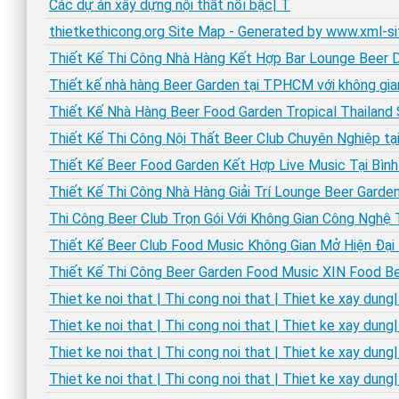
Các dự án xây dựng nội thất nổi bậc| T
thietkethicong.org Site Map - Generated by www.xml-
Thiết Kế Thi Công Nhà Hàng Kết Hợp Bar Lounge Beer 
Thiết kế nhà hàng Beer Garden tại TPHCM với không gian
Thiết Kế Nhà Hàng Beer Food Garden Tropical Thailand
Thiết Kế Thi Công Nội Thất Beer Club Chuyên Nghiệp 
Thiết Kế Beer Food Garden Kết Hợp Live Music Tại Bìn
Thiết Kế Thi Công Nhà Hàng Giải Trí Lounge Beer Garde
Thi Công Beer Club Trọn Gói Với Không Gian Công Nghệ
Thiết Kế Beer Club Food Music Không Gian Mở Hiện Đại 
Thiết Kế Thi Công Beer Garden Food Music XIN Food B
Thiet ke noi that | Thi cong noi that | Thiet ke xay dung|
Thiet ke noi that | Thi cong noi that | Thiet ke xay dung|
Thiet ke noi that | Thi cong noi that | Thiet ke xay dung|
Thiet ke noi that | Thi cong noi that | Thiet ke xay dung|