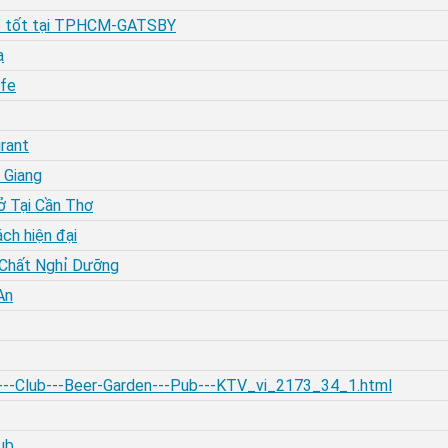
á rẻ tốt tại TPHCM-GATSBY
ạ
afe
rant
 Giang
ở Tại Cần Thơ
ch hiện đại
 Chất Nghỉ Dưỡng
An
e---Club---Beer-Garden---Pub---KTV_vi_2173_34_1.html
ub