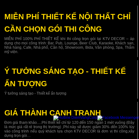
MIỄN PHÍ THIẾT KẾ NỘI THẤT CHỈ
CẦN CHỌN GÓI THI CÔNG
MIỄN PHÍ 100% PHÍ THIẾT KẾ khi thi công trọn gói tại KTV DECOR – áp
dụng cho mọi công trình: Bar, Pub, Lounge, Beer Club, Karaoke, Khách sạn,
Nhà hàng, Cafe, Nhà phố, Căn hộ, Showroom, Bida, Văn phòng, Spa, Thẩm
mỹ viện.
Ý TƯỞNG SÁNG TẠO - THIẾT KẾ
ẤN TƯỢNG
Ý tưởng sáng tạo - Thiết kế ấn tượng
GIÁ THÀNH CẠNH TRANH
Đơn giá tham khảo.....Phí thiết kế chỉ từ 120 đến 150 ngàn 1 mét vuông (Đây
là mức giá rất rẻ trong thị trường) ,Phí này sẽ được giảm 30% đến 100% tùy
vào công trình nếu quý khách lựa chọn KTV DECOR là đơn vị thi công,xây
dựng trọn gói…