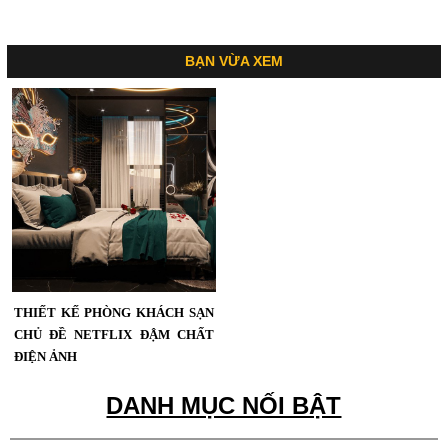
BẠN VỪA XEM
THIẾT KẾ PHÒNG KHÁCH SẠN
CHỦ ĐỀ NETFLIX ĐẬM CHẤT
ĐIỆN ẢNH
DANH MỤC NỐI BẬT