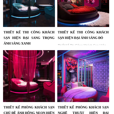
THIẾT KẾ THI CÔNG KHÁCH
THIẾT KẾ THI CÔNG KHÁCH
SẠN HIỆN ĐẠI SANG TRỌNG
SẠN HIỆN ĐẠI ÁNH SÁNG ĐỎ
ÁNH SÁNG XANH
Thiết Kế Thi Công Khách Sạn Hiện
Đại Ánh Sáng Đỏ | Dự Án KTV
Thiết Kế Thi Công Khách Sạn Hiện
Group...
Đại Sang Trọng Ánh Sáng Xanh |
Dự Án KTV Group...
THIẾT KẾ PHÒNG KHÁCH SẠN
THIẾT KẾ PHÒNG KHÁCH SẠN
CHỦ ĐỀ ÁNH HỒNG NEON HIỆN
NGHỆ THUẬT HIỆN ĐẠI