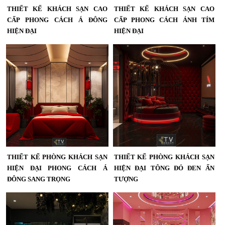
THIẾT KẾ KHÁCH SẠN CAO
THIẾT KẾ KHÁCH SẠN CAO
CẤP PHONG CÁCH Á ĐÔNG
CẤP PHONG CÁCH ÁNH TÍM
HIỆN ĐẠI
HIỆN ĐẠI
Thiết Kế Khách Sạn Cao Cấp Phong
Thiết kế khách sạn cao cấp phong
Cách Á Đông Hiện Đại | Dự Án KTV
cách ánh tím hiện đại do KTV Group
Group,Thiết kế khách sạn cao cấp
thiết kế và thi công. Không gian
phong cách Á Đông hiện đại do KTV
phòng sang trọng, phối màu cá tính
Group thiết kế và thi công. Không
cùng hệ ánh sáng nghệ thuật mang
gian phòng sang trọng, kết hợp ánh
đến trải nghiệm nghỉ dưỡng đẳng
sáng đỏ ấm, vật liệu gỗ và bố cục tối
cấp....
giản tinh tế – tạo trải nghiệm nghỉ
dưỡng đẳng cấp....
THIẾT KẾ PHÒNG KHÁCH SẠN
THIẾT KẾ PHÒNG KHÁCH SẠN
HIỆN ĐẠI PHONG CÁCH Á
HIỆN ĐẠI TÔNG ĐỎ ĐEN ẤN
ĐÔNG SANG TRỌNG
TƯỢNG
Thiết Kế Phòng Khách Sạn Hiện Đại
Thiết Kế Phòng Khách Sạn Hiện Đại
Phong Cách Á Đông Sang Trọng |
Tông Đỏ – Đen Ấn Tượng | Dự Án
Dự Án KTV Group...
KTV Group,Thiết kế phòng khách
sạn hiện đại sử dụng tông đỏ – đen