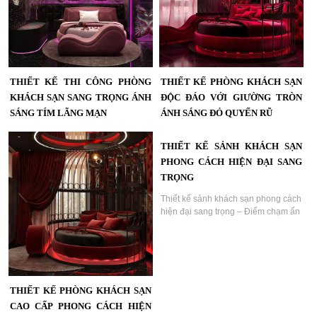
THIẾT KẾ THI CÔNG PHÒNG
THIẾT KẾ PHÒNG KHÁCH SẠN
KHÁCH SẠN SANG TRỌNG ÁNH
ĐỘC ĐÁO VỚI GIƯỜNG TRÒN
SÁNG TÍM LÃNG MẠN
ÁNH SÁNG ĐỎ QUYẾN RŨ
Thiết Kế Thi Công Phòng Khách
Thiết Kế Phòng Khách Sạn Độc Đáo
THIẾT KẾ SẢNH KHÁCH SẠN
Sạn Sang Trọng – Ánh Sáng Tím
Với Giường Tròn Và Ánh Sáng Đỏ
Lãng Mạn...
Quyến Rũ...
PHONG CÁCH HIỆN ĐẠI SANG
TRỌNG
Thiết kế sảnh khách sạn phong cách
hiện đại sang trọng – Điểm chạm ấn
tượng đầu tiên...
THIẾT KẾ PHÒNG KHÁCH SẠN
CAO CẤP PHONG CÁCH HIỆN