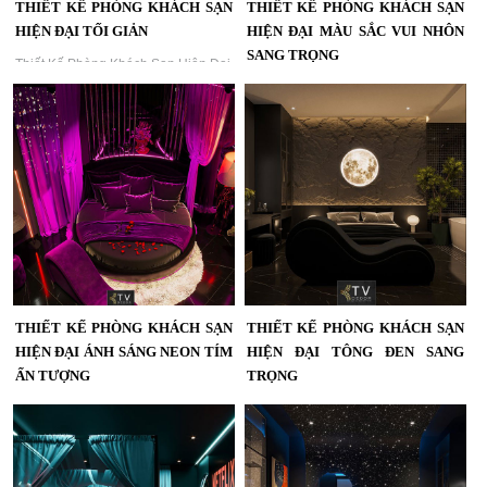
THIẾT KẾ PHÒNG KHÁCH SẠN
THIẾT KẾ PHÒNG KHÁCH SẠN
HIỆN ĐẠI TỐI GIẢN
HIỆN ĐẠI MÀU SẮC VUI NHÔN
SANG TRỌNG
Thiết Kế Phòng Khách Sạn Hiện Đại
Tối Giản – Không Gian Nghỉ Ngơi
Khám phá mẫu thiết kế phòng khách
Thanh Lịch Và Thoáng Đẹp | KTV
sạn hiện đại tông tối sang trọng, kết
Group...
hợp ánh sáng ấm áp và nội thất cao
cấp. Dự án do KTV GROUP thiết kế
thi công trọn gói, mang lại trải
nghiệm lưu trú tinh tế và đẳng cấp....
THIẾT KẾ PHÒNG KHÁCH SẠN
THIẾT KẾ PHÒNG KHÁCH SẠN
HIỆN ĐẠI ÁNH SÁNG NEON TÍM
HIỆN ĐẠI TÔNG ĐEN SANG
ẤN TƯỢNG
TRỌNG
Thiết Kế Phòng Khách Sạn Hiện Đại
Thiết Kế Phòng Khách Sạn Hiện Đại
Ánh Sáng Neon Tím Ấn Tượng |
Tông Đen Sang Trọng | Ánh Sáng
KTV GROUP...
Mặt Trăng Ấn Tượng | KTV GROUP...