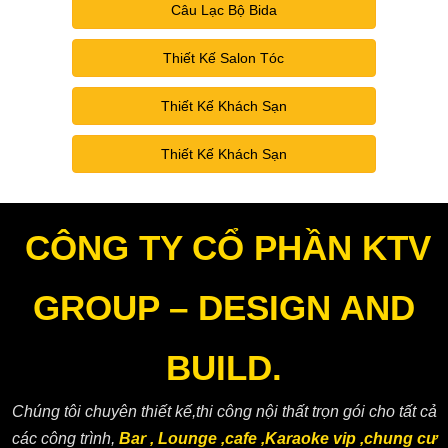
Câu Lạc Bộ Bida
Thiết Kế Salon Tóc
Thiết Kế Khách Sạn
Thiết Kế Khách Sạn
CÔNG TY CỔ PHẦN KTV
GROUP – DESIGN AND
BUILD.
Chúng tôi chuyên thiết kế,thi công nội thất trọn gói cho tất cả
các công trình,
Bar , Lounge ,cafe ,Karaoke vip ,chung cư