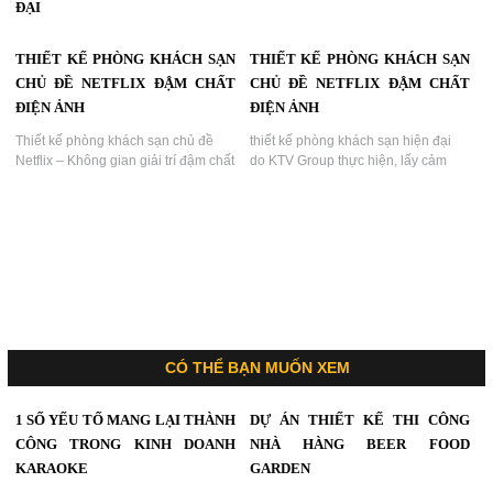
ĐẠI
Thiết kế phòng khách sạn cao cấp
THIẾT KẾ PHÒNG KHÁCH SẠN
THIẾT KẾ PHÒNG KHÁCH SẠN
phong cách hiện đại nổi bật với
giường tròn và ánh sáng nghệ
CHỦ ĐỀ NETFLIX ĐẬM CHẤT
CHỦ ĐỀ NETFLIX ĐẬM CHẤT
thuật...
ĐIỆN ẢNH
ĐIỆN ẢNH
Thiết kế phòng khách sạn chủ đề
thiết kế phòng khách sạn hiện đại
Netflix – Không gian giải trí đậm chất
do KTV Group thực hiện, lấy cảm
điện ảnh | Dự án KTV Group...
hứng từ biểu tượng thiên nga và sắc
tím ánh đèn nghệ thuật, tạo nên
không gian lãng mạn, cuốn hút,
thích hợp cho mô hình khách sạn
nghỉ dưỡng cao cấp hoặc khách sạn
tình yêu....
CÓ THỂ BẠN MUỐN XEM
1 SỐ YẾU TỐ MANG LẠI THÀNH
DỰ ÁN THIẾT KẾ THI CÔNG
CÔNG TRONG KINH DOANH
NHÀ HÀNG BEER FOOD
KARAOKE
GARDEN