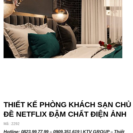
THIẾT KẾ PHÒNG KHÁCH SẠN CHỦ
ĐỀ NETFLIX ĐẬM CHẤT ĐIỆN ẢNH
Mã : 2292
Hotline: 0823.99.77.99 – 0909.351.619 | KTV GROUP – Thiết