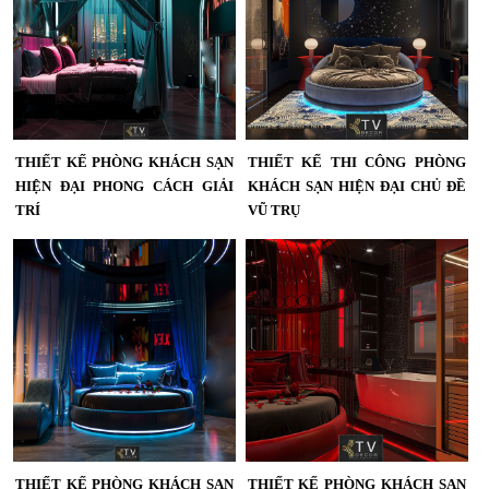
THIẾT KẾ PHÒNG KHÁCH SẠN
THIẾT KẾ THI CÔNG PHÒNG
HIỆN ĐẠI PHONG CÁCH GIẢI
KHÁCH SẠN HIỆN ĐẠI CHỦ ĐỀ
TRÍ
VŨ TRỤ
Thiết Kế Phòng Khách Sạn Hiện Đại
Thiết Kế Thi Công Phòng Khách
Phong Cách Giải Trí | Không Gian
Sạn Hiện Đại Chủ Đề Vũ Trụ –
Nghỉ Dưỡng Đầy Cảm Hứng | KTV
Không Gian Nghỉ Dưỡng Đẳng
GROUP,thiết kế khách sạn hiện đại,
Cấp...
phòng khách sạn phong cách giải
trí, thiết kế phòng khách sạn cao
cấp, nội thất khách sạn độc đáo,
KTV GROUP, thi công khách sạn
trọn gói, thiết kế phòng khách sạn
sáng tạo, hotel design...
THIẾT KẾ PHÒNG KHÁCH SẠN
THIẾT KẾ PHÒNG KHÁCH SẠN