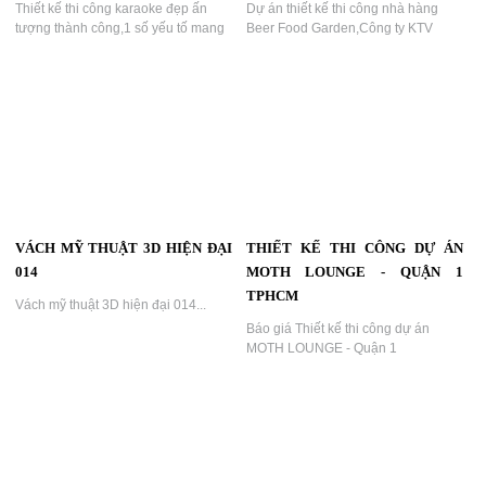
Thiết kế thi công karaoke đẹp ấn
Dự án thiết kế thi công nhà hàng
tượng thành công,1 số yếu tố mang
Beer Food Garden,Công ty KTV
lại thành công trong kinh doanh
DECOR chuyên thiết kế thi công các
karaoke ,Thiết kế quán karaoke đẹp
loại hình giải trí như Bar club, beer
phong cách mới, âm thanh hay ,ánh
club ,Lounge, Karaoke...
sáng đẹp...
VÁCH MỸ THUẬT 3D HIỆN ĐẠI
THIẾT KẾ THI CÔNG DỰ ÁN
014
MOTH LOUNGE - QUẬN 1
TPHCM
Vách mỹ thuật 3D hiện đại 014...
Báo giá Thiết kế thi công dự án
MOTH LOUNGE - Quận 1
TPHCM,Tính thẩm mỹ và trải nghiệm
khách hàng: Tạo ra không gian đẹp
mắt và thoải mái, mang lại trải
nghiệm tốt,thành công...