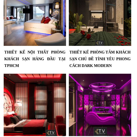
THIẾT KẾ NỘI THẤT PHÒNG
THIẾT KẾ PHÒNG TẮM KHÁCH
KHÁCH SẠN HÀNG ĐẦU TẠI
SẠN CHỦ ĐỀ TÌNH YÊU PHONG
TPHCM
CÁCH DARK MODERN
Thiết kế nội thất phòng khách sạn
Thiết Kế Phòng Khách Sạn Chủ Đề
hàng đầu tại TPHCM , mẫu khách
Tình Yêu Phong Cách Dark Modern
sạn mới lạ ,theo nhiều phong cách
– Không Gian Phòng Tắm Mở Sang
khác nhau...
Trọng, Hiện Đại...