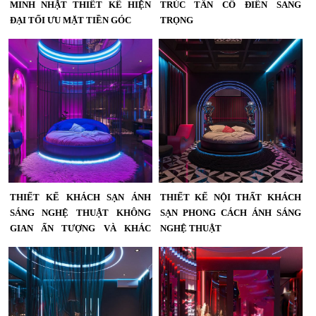
MINH NHẬT THIẾT KẾ HIỆN
TRÚC TÂN CỔ ĐIỂN SANG
ĐẠI TỐI ƯU MẶT TIỀN GÓC
TRỌNG
Dự Án Thiết Kế Khách Sạn Minh
Thiết Kế Khách Sạn Kiến Trúc Tân
Nhật Thiết Kế Hiện Đại Tối Ưu Mặt
Cổ Điển Sang Trọng...
Tiền Góc,Kiến Trúc Mặt Đường Góc,
Ánh Sáng Ban Đêm Và Cảnh Quan
Sân Thượng – Giải Pháp Tạo Dấu
Ấn Thương Hiệu...
THIẾT KẾ KHÁCH SẠN ÁNH
THIẾT KẾ NỘI THẤT KHÁCH
SÁNG NGHỆ THUẬT KHÔNG
SẠN PHONG CÁCH ÁNH SÁNG
GIAN ẤN TƯỢNG VÀ KHÁC
NGHỆ THUẬT
BIỆT
Thiết kế nội thất khách sạn phong
cách ánh sáng nghệ thuật – Không
Thiết kế khách sạn ánh sáng nghệ
gian hiện đại, ấn tượng và giàu cảm
thuật Không giaN ấn tượng và khác
xúc...
biệt...