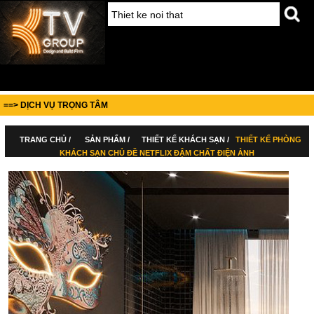
==> DỊCH VỤ TRỌNG TÂM
TRANG CHỦ /
SẢN PHẨM /
THIẾT KẾ KHÁCH SẠN /
THIẾT KẾ PHÒNG
KHÁCH SẠN CHỦ ĐỀ NETFLIX ĐẬM CHẤT ĐIỆN ẢNH