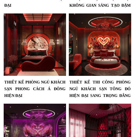
ĐẠI
KHÔNG GIAN SÁNG TẠO ĐẬM
DẤU ẤN CÁ TÍNH
Thiết Kế Phòng Khách Sạn Chủ Đề
Ánh Hồng Neon Hiện Đại – KTV
Thiết Kế Phòng Khách Sạn Nghệ
Group...
Thuật Hiện Đại – Không Gian Ấn
Tượng, Độc Bản, Sang Trọng | KTV
Group...
THIẾT KẾ PHÒNG NGỦ KHÁCH
THIẾT KẾ THI CÔNG PHÒNG
SẠN PHONG CÁCH Á ĐÔNG
NGỦ KHÁCH SẠN TÔNG ĐỎ
HIỆN ĐẠI
HIỆN ĐẠI SANG TRỌNG ĐẲNG
CẤP KHÁC BIỆT
Thiết Kế Thi Công Phòng Ngủ
Khách Sạn Phong Cách Á Đông
Thiết Kế Thi Công Phòng Ngủ
Hiện Đại – Đậm Chất Nghệ Thuật &
Khách Sạn Tông Đỏ Hiện Đại Sang
Sang Trọng...
Trọng – Đẳng Cấp Khác Biệt Cùng
KTV GROUP...