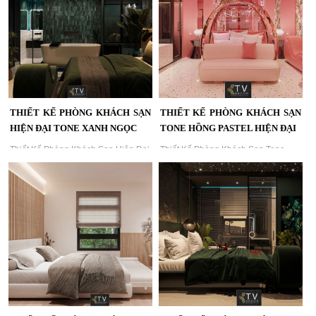
đầy mạnh mẽ và sang trọng. Không
gian được thiết kế bởi KTV Group,
mang lại trải nghiệm thị giác ấn
tượng và phong cách nghỉ dưỡng
khác biệt....
THIẾT KẾ PHÒNG KHÁCH SẠN
THIẾT KẾ PHÒNG KHÁCH SẠN
HIỆN ĐẠI TONE XANH NGỌC
TONE HỒNG PASTEL HIỆN ĐẠI
Thiết Kế Phòng Khách Sạn Hiện Đại
Thiết Kế Phòng Khách Sạn Tone
Tone Xanh Ngọc – Không Gian Nghỉ
Hồng Pastel Hiện Đại – Không Gian
Dưỡng Thư Giãn Tự Nhiên | Dự Án
Nghỉ Dưỡng Lãng Mạn, Tinh Tế |
KTV Group...
KTV Group...