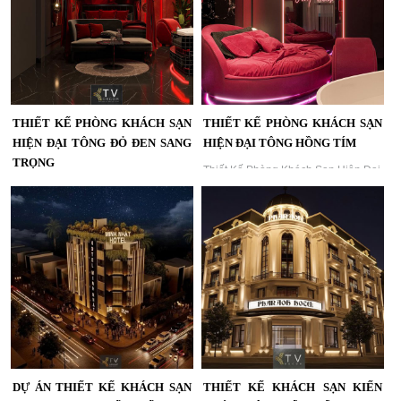
THIẾT KẾ PHÒNG KHÁCH SẠN
THIẾT KẾ PHÒNG KHÁCH SẠN
HIỆN ĐẠI TÔNG ĐỎ ĐEN SANG
HIỆN ĐẠI TÔNG HỒNG TÍM
TRỌNG
Thiết Kế Phòng Khách Sạn Hiện Đại
Tông Hồng Tím | KTV Group...
Thiết kế phòng khách sạn cao cấp
tông đỏ đen hiện đại, kết hợp ánh
sáng ấm áp và nội thất sang trọng...
DỰ ÁN THIẾT KẾ KHÁCH SẠN
THIẾT KẾ KHÁCH SẠN KIẾN