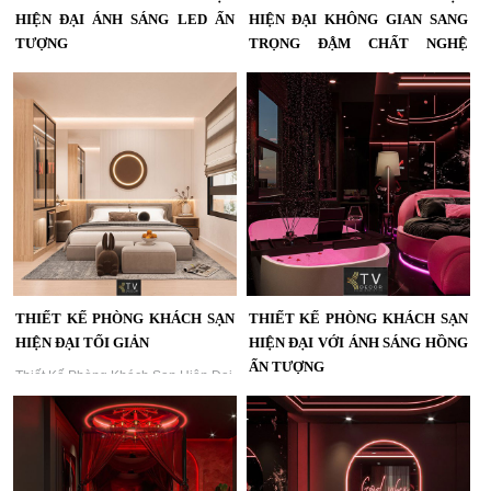
HIỆN ĐẠI ÁNH SÁNG LED ẤN
HIỆN ĐẠI KHÔNG GIAN SANG
TƯỢNG
TRỌNG ĐẬM CHẤT NGHỆ
THUẬT
Thiết kế phòng khách sạn hiện đại
với ánh sáng LED xanh tinh tế và bố
Thiết Kế Phòng Khách Sạn Hiện Đại
cục nội thất sang trọng do KTV
Không Gian Sang Trọng Đậm Chất
GROUP thiết kế thi công....
Nghệ Thuật,Không Gian Phòng
Khách Sạn Nổi Bật Với Ánh Sáng
LED Đỏ – Dấu Ấn Thiết Kế Tinh Tế
Của KTV GROUP...
THIẾT KẾ PHÒNG KHÁCH SẠN
THIẾT KẾ PHÒNG KHÁCH SẠN
HIỆN ĐẠI TỐI GIẢN
HIỆN ĐẠI VỚI ÁNH SÁNG HỒNG
ẤN TƯỢNG
Thiết Kế Phòng Khách Sạn Hiện Đại
Tối Giản – Không Gian Nghỉ Dưỡng
Thiết Kế Phòng Khách Sạn Hiện Đại
Ấm Áp & Tinh Tế | KTV GROUP...
Với Ánh Sáng Hồng Ấn Tượng | KTV
GROUP...