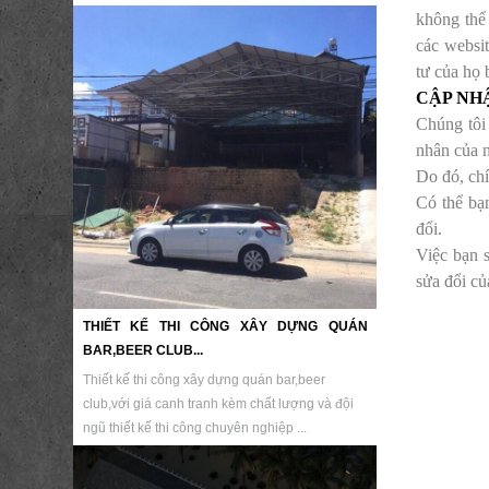
không thể 
các websi
tư của họ 
CẬP NH
Chúng tôi 
nhân của n
Do đó, chí
Có thể bạ
đổi.
Việc bạn 
sửa đổi củ
THIẾT KẾ THI CÔNG XÂY DỰNG QUÁN
BAR,BEER CLUB...
Thiết kế thi công xây dựng quán bar,beer
club,với giá canh tranh kèm chất lượng và đội
ngũ thiết kế thi công chuyên nghiệp ...