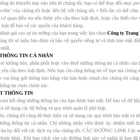
hông tin khuyến mại nào nữa từ chúng tôi, bạn có thể thay đổi mục pre
cribe’ của chúng tôi hoặc liên hệ với chúng tôi. • Đôi lúc có thể chia
cơ quan điều tra nếu được yêu cầu theo luật định, hoặc cần thiết cho 
 luật để bảo vệ các quyền của khách hàng.
đánh giá cao sự tin tưởng của bạn trong việc lựa chọn
Công ty Tran
ng tôi sẽ luôn bảo đảm và bảo vệ quyền riêng tư và tính bảo mật đối 
nhất.
THÔNG TIN CÁ NHÂN
 sẽ không bán, phân phối hoặc cho thuê những thông tin cá nhân của 
 yêu cầu theo luật định. Nếu bạn cho rằng thông tin về bạn mà chúng
n vui lòng gửi thông báo bằng văn bản hoặc email cho chúng tôi càng s
hông tin chưa chính xác.
T THÔNG TIN
cam kết rằng những thông tin của bạn được bảo mật. Để bảo vệ dữ liệu
và sử dụng các hệ thống và quy trình quản lý phù hợp.
a, chúng tôi cũng đã thực hiện và sử dụng các quy trình bảo mật và nh
hững thông tin cá nhân. Chỉ những nhân viên được ủy nhiệm mới đư
của họ đối với các dịch vụ của chúng tôi. CÁC ĐƯỜNG LINK Các webs
bsite khác. Khi bạn click vào các đường link này có nghĩa là bạn đã 