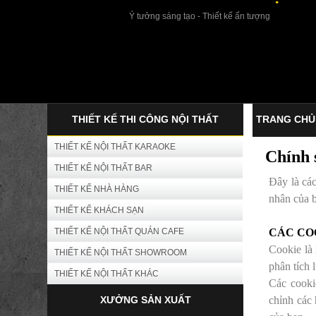
Ý tưởng sáng tạo - Thiết kế ấn tượng
THIẾT KẾ THI CÔNG NỘI THẤT
TRANG CHỦ
THIẾT KẾ NỘI THẤT KARAOKE
Chính 
THIẾT KẾ NỘI THẤT BAR
Đây là các
THIẾT KẾ NHÀ HÀNG
nhân của 
THIẾT KẾ KHÁCH SẠN
THIẾT KẾ NỘI THẤT QUÁN CAFE
CÁC CO
Cookie là 
THIẾT KẾ NỘI THẤT SHOWROOM
phân tích 
THIẾT KẾ NỘI THẤT KHÁC
Các cooki
XƯỞNG SẢN XUẤT
chỉnh các 