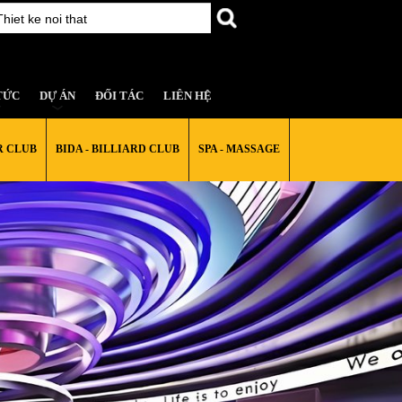
TỨC
DỰ ÁN
ĐỐI TÁC
LIÊN HỆ
R CLUB
BIDA - BILLIARD CLUB
SPA - MASSAGE