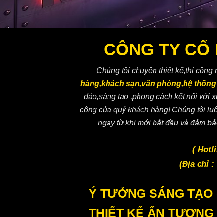
CÔNG TY CỔ 
Chúng tôi chuyên thiết kế,thi công n
hàng,khách sạn,văn phòng,hệ thống c
đáo,sáng tạo ,phong cách kết nối với 
công của quý khách hàng! Chúng tôi luô
ngay từ khi mới bắt đầu và đảm bảo
Công ty CP KT
( Hotl
(Địa chỉ 
Ý TƯỞNG SÁNG TẠO 
THIẾT KẾ ẤN TƯỢNG