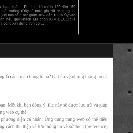
 tham khảo.....Phí thiết kế chỉ từ 120 đến 150
 mét vuông (Đây là mức giá rất rẻ trong thị
) ,Phí này sẽ được giảm 30% đến 100% tùy vào
rình nếu quý khách lựa chọn KTV DECOR là
thi công,xây dựng trọn gói…
ng là cách mà chúng tôi xử lý, bảo vệ những thông tin cá
bạn. Một khi bạn đồng ý, file này sẽ được lưu trữ và giúp
ang web cụ thể.
n phương diện cá nhân. Ứng dụng trang web có thể điều
 cách thu thập và lưu thông tin về sở thích (preference)