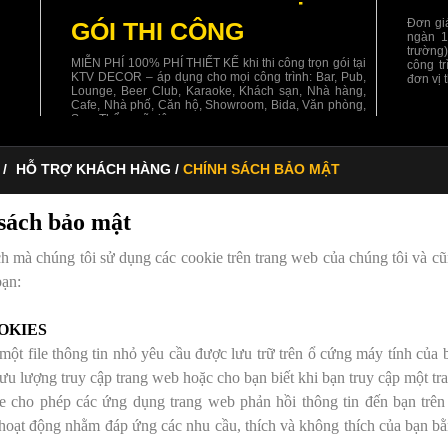
Đơn giá
GÓI THI CÔNG
ngàn 1
trường
MIỄN PHÍ 100% PHÍ THIẾT KẾ khi thi công trọn gói tại
công t
KTV DECOR – áp dụng cho mọi công trình: Bar, Pub,
đơn vị 
Lounge, Beer Club, Karaoke, Khách sạn, Nhà hàng,
Cafe, Nhà phố, Căn hộ, Showroom, Bida, Văn phòng,
Spa, Thẩm mỹ viện.
 /
HỖ TRỢ KHÁCH HÀNG /
CHÍNH SÁCH BẢO MẬT
sách bảo mật
h mà chúng tôi sử dụng các cookie trên trang web của chúng tôi và cũ
bạn:
OKIES
một file thông tin nhỏ yêu cầu được lưu trữ trên ổ cứng máy tính của 
lưu lượng truy cập trang web hoặc cho bạn biết khi bạn truy cập một tr
e cho phép các ứng dụng trang web phản hồi thông tin đến bạn trê
hoạt động nhằm đáp ứng các nhu cầu, thích và không thích của bạn bằng