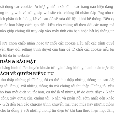
sử dụng các cookie lưu lượng nhằm xác định các trang nào hiện đang 
ợng trang web và nâng cấp website của chúng tôi nhằm đáp ứng nhu c
ch phân tích thông kê và sau đó sẽ xóa dữ liệu khỏi hệ thống. Bên c
e tốt hơn bằng cách tạo điều kiện cho chúng tôi theo dõi các trang 
nào giúp chúng tôi truy cập vào máy tính của bạn hoặc bất kỳ thông ti
.
ể lựa chọn chấp nhận hoặc từ chối các cookie.Hầu hết các trình duy
yên thay đổi setting trình duyệt của bạn để từ chối các cookie nếu 
h tối đa từ website.
TOÁN & BẢO MẬT
 bằng hình thức chuyển khoản từ ngân hàng không thanh toán trực tiê
SÁCH VỀ QUYỀN RIÊNG TƯ
thu thập những gì Chúng tôi có thể thu thập những thông tin sau đây:
 tôi làm gì với những thông tin mà chúng tôi thu thập Chúng tôi yêu
ho bạn một dịch vụ tốt hơn, cụ thể là vì những lý do dưới đây: • Nhằm
hi công xây dựng của chúng tôi. Nhận và phản hồi sớm nhất đến kh
 • Gửi đến bạn các chương trình khuyến mại theo mùa hay những thông
cho là đồng ý với những thông tin điện tử khi bạn thực hiện một đă