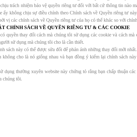
chịu trách nhiệm bảo vệ quyền riêng tư đối với bất cứ thông tin nào m
te ấy không chịu sự điều chỉnh theo Chính sách về Quyền riêng tư nà
bởi vị các chính sách về Quyền riêng tư của họ có thể khác so với chín
ẬT CHÍNH SÁCH VỀ QUYỀN RIÊNG TƯ & CÁC COOKIE
có quyền thay đổi cách mà chúng tôi sử dụng các cookie và cách mà ch
gười sử dụng mà chúng tôi cho là cần thiết.
nh sách này có thể được sửa đổi để phản ánh những thay đổi mới nhất.
n không cho là nó giống nhau và bạn đồng ý kiểm lại chính sách này
sử dụng thường xuyên website này chứng tỏ rằng bạn chấp thuận các
a chúng tôi.