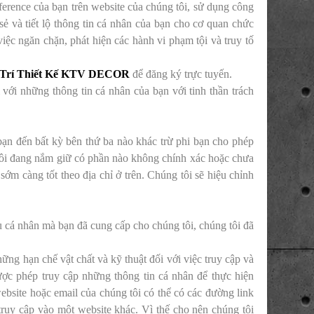
ference của bạn trên website của chúng tôi, sử dụng công
 sẻ và tiết lộ thông tin cá nhân của bạn cho cơ quan chức
việc ngăn chặn, phát hiện các hành vi phạm tội và truy tố
g Trí Thiết Kế KTV DECOR
để đăng ký trực tuyến.
với những thông tin cá nhân của bạn với tinh thần trách
bạn đến bất kỳ bên thứ ba nào khác trừ phi bạn cho phép
 tôi đang nắm giữ có phần nào không chính xác hoặc chưa
ớm càng tốt theo địa chỉ ở trên. Chúng tôi sẽ hiệu chỉnh
 cá nhân mà bạn đã cung cấp cho chúng tôi, chúng tôi đã
ững hạn chế vật chất và kỹ thuật đối với việc truy cập và
ợc phép truy cập những thông tin cá nhân để thực hiện
ite hoặc email của chúng tôi có thể có các đường link
truy cập vào một website khác. Vì thế cho nên chúng tôi