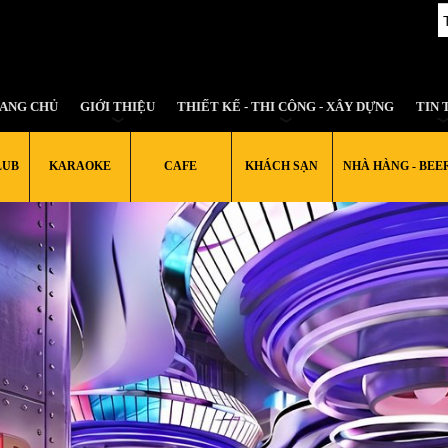
ANG CHỦ
GIỚI THIỆU
THIẾT KẾ - THI CÔNG - XÂY DỰNG
TIN 
LUB
KARAOKE
CAFE
KHÁCH SẠN
NHÀ HÀNG - BEE