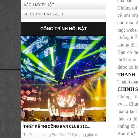
của bạn.
VÁCH MỸ THUẬT
Chúng tôi 
KỆ TRƯNG BÀY GẠCH
về lưu lư
cho mục đí
CÔNG TRÌNH NỔI BẬT
một websit
không thể 
chúng tôi
Bạn có th
thường xu
được lợi íc
THANH 
Thanh toán
CHÍNH 
Chúng tôi 
vv… Chúng
mang lại c
thất và t
chúng tôi.
THIẾT KẾ THI CÔNG BAR CLUB 212...
Bạn được 
Thiết kế thi công Bar Club 212,Không gian ảo