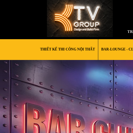
TR
THIẾT KẾ THI CÔNG NỘI THẤT
BAR-LOUNGE - C