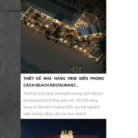
THIẾT KẾ NHÀ HÀNG VIEW BIỂN PHONG
CÁCH BEACH RESTAURANT...
Thiết kế nhà hàng view biển phong cách Beach
Restaurant với không gian mở, nội thất sang
trọng và tầm nhìn hướng biển, tạo trải nghiệm
nghỉ dưỡng đẳng cấp cho thực khách. ...