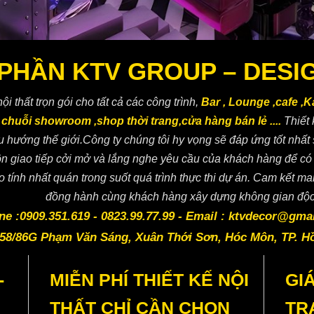
PHẦN KTV GROUP – DESIG
ội thất trọn gói cho tất cả các công trình,
Bar , Lounge ,cafe ,
huỗi showroom ,shop thời trang,cửa hàng bán lẻ ....
Thiết
xu hướng thế giới.Công ty chúng tôi hy vọng sẽ đáp ứng tốt nh
n giao tiếp cởi mở và lắng nghe yêu cầu của khách hàng để có
 tính nhất quán trong suốt quá trình thực thi dự án. Cam kết man
V DECOR
đồng hành cùng khách hàng xây dựng không gian độc
ine :0909.351.619 - 0823.99.77.99 - Email : ktvdecor@gma
: 58/86G Phạm Văn Sáng, Xuân Thới Sơn, Hóc Môn, TP. H
-
MIỄN PHÍ THIẾT KẾ NỘI
GI
THẤT CHỈ CẦN CHỌN
TR