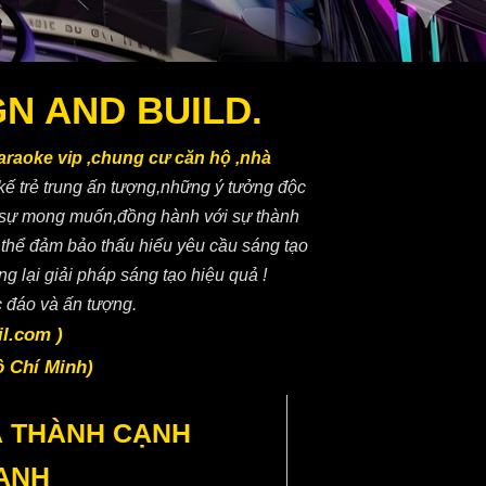
N AND BUILD.
Karaoke vip ,chung cư căn hộ ,nhà
 kế trẻ trung ấn tượng,những ý tưởng độc
ất sự mong muốn,đồng hành với sự thành
 thể đảm bảo thấu hiểu yêu cầu sáng tạo
g lại giải pháp sáng tạo hiệu quả !
 đáo và ấn tượng.
il.com )
ồ Chí Minh)
Á THÀNH CẠNH
ANH