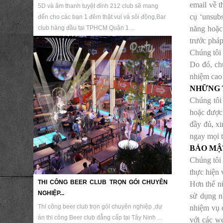
email về t
5D và âm thanh tuyệt đỉnh 212 club sẽ mang
cụ ‘unsubs
đến cho các bạn 1 đêm thật vui và sôi động,Bar
năng hoặc 
club hàng đầu tại TPHCM Quận 1 ...
trước pháp
Chúng tôi 
Do đó, chú
nhiệm cao 
NHỮNG 
Chúng tôi
hoặc được
đầy đủ, xi
ngay mọi t
BẢO MẬ
Chúng tôi 
thực hiện 
THI CÔNG BEER CLUB TRỌN GÓI CHUYÊN
Hơn thế nữ
NGHIỆP...
sử dụng n
Thi công beer club trọn gói chuyên nghiệp ,dự
nhiệm vụ 
án thi công Beer club đẳng cấp tại Tây Ninh ...
với các we