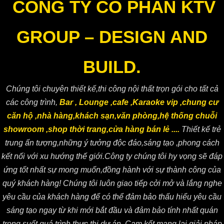
CÔNG TY CỔ PHẦN KTV
GROUP – DESIGN AND
BUILD.
Chúng tôi chuyên thiết kế,thi công nội thất trọn gói cho tất cả
các công trình,
Bar , Lounge ,cafe ,Karaoke vip ,chung cư
căn hộ ,nhà hàng,khách sạn,văn phòng,hệ thống chuỗi
showroom ,shop thời trang,cửa hàng bán lẻ ....
Thiết kế trẻ
trung ấn tượng,những ý tưởng độc đáo,sáng tạo ,phong cách
kết nối với xu hướng thế giới.Công ty chúng tôi hy vọng sẽ đáp
ứng tốt nhất sự mong muốn,đồng hành với sự thành công của
quý khách hàng! Chúng tôi luôn giao tiếp cởi mở và lắng nghe
yêu cầu của khách hàng để có thể đảm bảo thấu hiểu yêu cầu
sáng tạo ngay từ khi mới bắt đầu và đảm bảo tính nhất quán
trong suốt quá trình thực thi dự án. Cam kết mang lại giải pháp