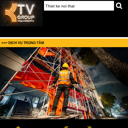
==> DỊCH VỤ TRỌNG TÂM