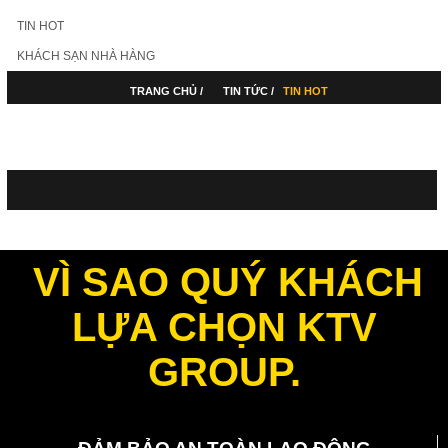
TIN HOT
KHÁCH SẠN NHÀ HÀNG
TRANG CHỦ /
TIN TỨC /
TIN HOT
VÌ SAO QUÝ KHÁCH
LỰA CHỌN KTV
GROUP.