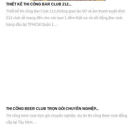
THIẾT KẾ THI CÔNG BAR CLUB 212...
Thiết kế thi công Bar Club 212,Không gian ảo 5D và âm thanh tuyệt đỉnh
212 club sẽ mang đến cho các bạn 1 đêm thật vui và sôi động,Bar club
hàng đầu tại TPHCM Quận 1 ...
THI CÔNG BEER CLUB TRỌN GÓI CHUYÊN NGHIỆP...
Thi công beer club trọn gói chuyên nghiệp ,dự án thi công Beer club đẳng
cấp tại Tây Ninh ...