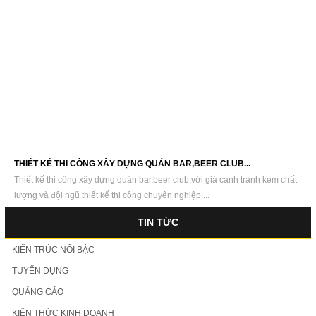
THIẾT KẾ THI CÔNG XÂY DỰNG QUÁN BAR,BEER CLUB...
Thiết kế thi công xây dựng quán bar,beer club,với giá canh tranh kèm chất
lượng và đội ngũ thiết kế thi công chuyên nghiệp ...
TIN TỨC
KIẾN TRÚC NỔI BẬC
TUYỂN DỤNG
QUẢNG CÁO
KIẾN THỨC KINH DOANH