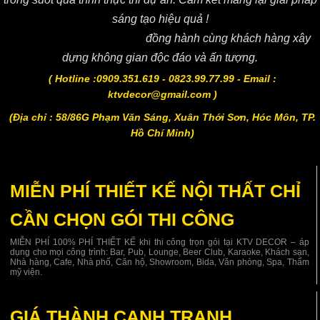
sáng tạo hiệu quả !
Công ty CP KTV DECOR
đồng hành cùng khách hàng xây
dựng không gian độc đáo và ấn tượng.
( Hotline :0909.351.619 - 0823.99.77.99 - Email :
ktvdecor@gmail.com )
(Địa chỉ : 58/86G Phạm Văn Sáng, Xuân Thới Sơn, Hóc Môn, TP.
Hồ Chí Minh)
MIỄN PHÍ THIẾT KẾ NỘI THẤT CHỈ
CẦN CHỌN GÓI THI CÔNG
MIỄN PHÍ 100% PHÍ THIẾT KẾ khi thi công trọn gói tại KTV DECOR – áp
dụng cho mọi công trình: Bar, Pub, Lounge, Beer Club, Karaoke, Khách sạn,
Nhà hàng, Cafe, Nhà phố, Căn hộ, Showroom, Bida, Văn phòng, Spa, Thẩm
mỹ viện.
GIÁ THÀNH CẠNH TRANH