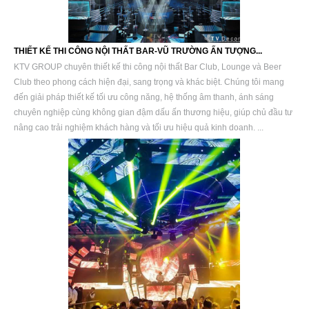
THIẾT KẾ THI CÔNG NỘI THẤT BAR-VŨ TRƯỜNG ẤN TƯỢNG...
KTV GROUP chuyên thiết kế thi công nội thất Bar Club, Lounge và Beer
Club theo phong cách hiện đại, sang trọng và khác biệt. Chúng tôi mang
đến giải pháp thiết kế tối ưu công năng, hệ thống âm thanh, ánh sáng
chuyên nghiệp cùng không gian đậm dấu ấn thương hiệu, giúp chủ đầu tư
nâng cao trải nghiệm khách hàng và tối ưu hiệu quả kinh doanh. ...