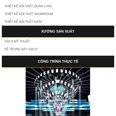
THIẾT KẾ NỘI THẤT QUÁN CAFE
THIẾT KẾ NỘI THẤT SHOWROOM
THIẾT KẾ NỘI THẤT KHÁC
XƯỞNG SẢN XUẤT
VÁCH MỸ THUẬT
KỆ TRƯNG BÀY GẠCH
CÔNG TRÌNH THỰC TẾ