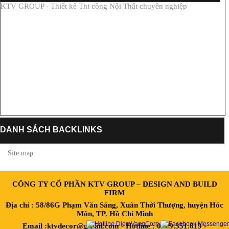
KTV GROUP - Thiết kế Thi công Nội Thất chuyên nghiệp
DANH SÁCH BACKLINKS
Site map
CÔNG TY CỔ PHẦN KTV GROUP – DESIGN AND BUILD
FIRM
Địa chỉ : 58/86G Phạm Văn Sáng, Xuân Thới Thượng, huyện Hóc
Môn, TP. Hồ Chí Minh
Email :ktvdecor@gmail.com - Hotline : 0909.351.619 -