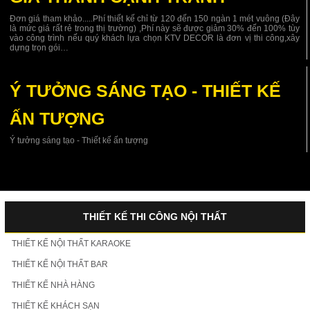
Đơn giá tham khảo.....Phí thiết kế chỉ từ 120 đến 150 ngàn 1 mét vuông (Đây
là mức giá rất rẻ trong thị trường) ,Phí này sẽ được giảm 30% đến 100% tùy
vào công trình nếu quý khách lựa chọn KTV DECOR là đơn vị thi công,xây
dựng trọn gói…
Ý TƯỞNG SÁNG TẠO - THIẾT KẾ
ẤN TƯỢNG
Ý tưởng sáng tạo - Thiết kế ấn tượng
THIẾT KẾ THI CÔNG NỘI THẤT
THIẾT KẾ NỘI THẤT KARAOKE
THIẾT KẾ NỘI THẤT BAR
THIẾT KẾ NHÀ HÀNG
THIẾT KẾ KHÁCH SẠN