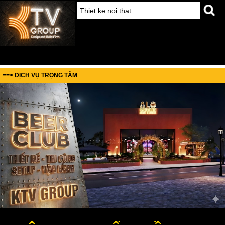
==> DỊCH VỤ TRỌNG TÂM