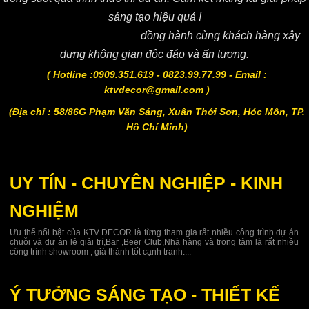
sáng tạo hiệu quả !
Công ty CP KTV DECOR
đồng hành cùng khách hàng xây
dựng không gian độc đáo và ấn tượng.
( Hotline :0909.351.619 - 0823.99.77.99 - Email :
ktvdecor@gmail.com )
(Địa chỉ : 58/86G Phạm Văn Sáng, Xuân Thới Sơn, Hóc Môn, TP.
Hồ Chí Minh)
UY TÍN - CHUYÊN NGHIỆP - KINH
NGHIỆM
Ưu thế nổi bật của KTV DECOR là từng tham gia rất nhiều công trình dự án
chuỗi và dự án lẻ giải trí,Bar ,Beer Club,Nhà hàng và trọng tâm là rất nhiều
công trình showroom , giá thành tốt cạnh tranh....
Ý TƯỞNG SÁNG TẠO - THIẾT KẾ