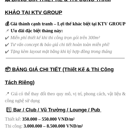
KHẢO TẠI KTV GROUP
💰 Giá thành cạnh tranh – Lợi thế khác biệt tại KTV GROUP
📌
Ưu đãi đặc biệt tháng này:
✔️
Miễn phí thiết kế khi thi công trọn gói trên 300m²
✔️
Tư vấn concept & báo giá chi tiết hoàn toàn miễn phí!
✔️
Tặng kèm layout mặt bằng khi ký hợp đồng trong tháng
📦
BẢNG GIÁ CHI TIẾT (Thiết Kế & Thi Công
Tách Riêng)
📍 Giá có thể thay đổi theo quy mô, vị trí, phong cách, vật liệu &
công nghệ sử dụng
1️⃣
Bar /
Club / Vũ Trường /
Lounge / Pub
Thiết kế:
350.000 – 550.000 VNĐ/m²
Thi công:
3.000.000 – 8.500.000 VNĐ/m²