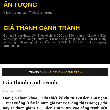
ẤN TƯỢNG
Ý tưởng sáng tạo - Thiết kế ấn tượng
GIÁ THÀNH CẠNH TRANH
Đơn giá tham khảo.....Phí thiết kế chỉ từ 120 đến 150 ngàn 1 mét vuông (Đây
là mức giá rất rẻ trong thị trường) ,Phí này sẽ được giảm 30% đến 100% tùy
vào công trình nếu quý khách lựa chọn KTV DECOR là đơn vị thi công,xây
dựng trọn gói…
TRANG CHỦ /
GIÁ THÀNH CẠNH TRANH
Giá thành cạnh tranh
Lượt xem: 5113
Đơn giá tham khảo.....Phí thiết kế chỉ từ 120 đến 150 ngàn
1 mét vuông (Đây là mức giá rất rẻ trong thị trường) ,Phí
này sẽ được giảm 30% đến 100% tùy vào công trình nếu