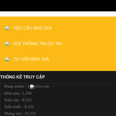
YÊU CẦU BÁO GIÁ
GỦI THÔNG TIN DỰ ÁN
TƯ VẤN BÁO GIÁ
THỐNG KÊ TRUY CẬP
Đang online : 3
Hôm qua : 1,358
Tuần này : 8,553
Tuần trước : 8,332
Tháng này : 55,151