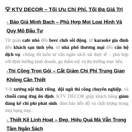
💡
KTV DECOR – Tối Ưu Chi Phí, Tối Đa Giá Trị
-
Báo Giá Minh Bạch – Phù Hợp Mọi Loại Hình Và
Quy Mô Đầu Tư
Từ quán
cafe nhỏ
đến
beer club sôi động
, từ
karaoke gia đình
đến
khách sạn tình yêu
, từ
nhà phố thương mại
đến
căn hộ
dịch vụ
, chúng tôi luôn tư vấn ngân sách sát thực tế – phù hợp
với định hướng kinh doanh, gu thẩm mỹ và thị trường mục tiêu.
-
Thi Công Trọn Gói – Cắt Giảm Chi Phí Trung Gian
Không Cần Thiết
Với
xưởng nội thất riêng
,
đội ngũ thi công chuyên nghiệp
, và
chuỗi cung ứng ổn định
, KTV DECOR giúp khách hàng
giảm
đáng kể chi phí phát sinh
, đảm bảo tiến độ và chất lượng trong
mọi hạng mục.
-
Thiết Kế Linh Hoạt – Đẹp, Hiệu Quả Mà Vẫn Trong
Tầm Ngân Sách