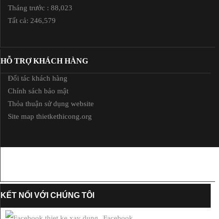
Tháng trước : 88,023
Tất cả: 246,579
HỖ TRỢ KHÁCH HÀNG
Đối tác khách hàng
Chính sách bảo mật
Thỏa thuận sử dụng website
Site map thietkethicong.org
KẾT NỐI VỚI CHÚNG TÔI
Facebook