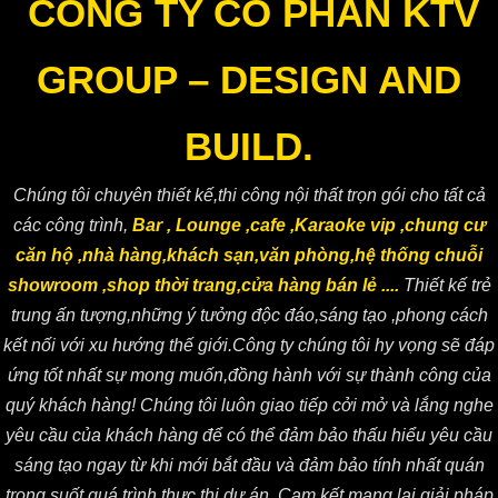
CÔNG TY CỔ PHẦN KTV
GROUP – DESIGN AND
BUILD.
Chúng tôi chuyên thiết kế,thi công nội thất trọn gói cho tất cả
các công trình,
Bar , Lounge ,cafe ,Karaoke vip ,chung cư
căn hộ ,nhà hàng,khách sạn,văn phòng,hệ thống chuỗi
showroom ,shop thời trang,cửa hàng bán lẻ ....
Thiết kế trẻ
trung ấn tượng,những ý tưởng độc đáo,sáng tạo ,phong cách
kết nối với xu hướng thế giới.Công ty chúng tôi hy vọng sẽ đáp
ứng tốt nhất sự mong muốn,đồng hành với sự thành công của
quý khách hàng! Chúng tôi luôn giao tiếp cởi mở và lắng nghe
yêu cầu của khách hàng để có thể đảm bảo thấu hiểu yêu cầu
sáng tạo ngay từ khi mới bắt đầu và đảm bảo tính nhất quán
trong suốt quá trình thực thi dự án. Cam kết mang lại giải pháp