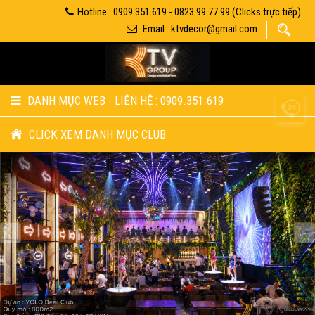
Hotline : 0909.351.619 - 0823.99.77.99 (Clicks trực tiếp)
Email : ktvdecor@gmail.com
DANH MỤC WEB - LIÊN HỆ : 0909.351.619
CLICK XEM DANH MỤC CLUB