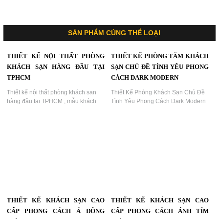
SẢN PHẨM CÙNG THỂ LOẠI
THIẾT KẾ NỘI THẤT PHÒNG
THIẾT KẾ PHÒNG TẮM KHÁCH
KHÁCH SẠN HÀNG ĐẦU TẠI
SẠN CHỦ ĐỀ TÌNH YÊU PHONG
TPHCM
CÁCH DARK MODERN
Thiết kế nội thất phòng khách sạn
Thiết Kế Phòng Khách Sạn Chủ Đề
hàng đầu tại TPHCM , mẫu khách
Tình Yêu Phong Cách Dark Modern
sạn mới lạ ,theo nhiều phong cách
– Không Gian Phòng Tắm Mở Sang
khác nhau...
Trọng, Hiện Đại...
THIẾT KẾ KHÁCH SẠN CAO
THIẾT KẾ KHÁCH SẠN CAO
CẤP PHONG CÁCH Á ĐÔNG
CẤP PHONG CÁCH ÁNH TÍM