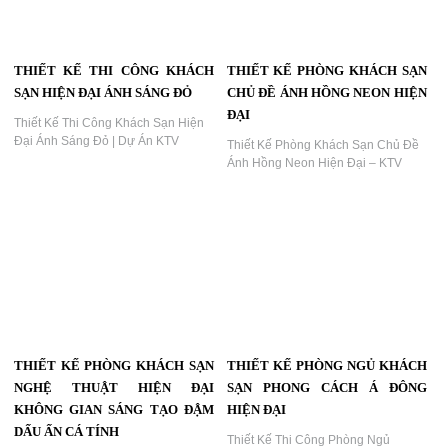
THIẾT KẾ THI CÔNG KHÁCH
THIẾT KẾ PHÒNG KHÁCH SẠN
SẠN HIỆN ĐẠI ÁNH SÁNG ĐỎ
CHỦ ĐỀ ÁNH HỒNG NEON HIỆN
ĐẠI
Thiết Kế Thi Công Khách Sạn Hiện
Đại Ánh Sáng Đỏ | Dự Án KTV
Thiết Kế Phòng Khách Sạn Chủ Đề
Group...
Ánh Hồng Neon Hiện Đại – KTV
Group...
THIẾT KẾ PHÒNG KHÁCH SẠN
THIẾT KẾ PHÒNG NGỦ KHÁCH
NGHỆ THUẬT HIỆN ĐẠI
SẠN PHONG CÁCH Á ĐÔNG
KHÔNG GIAN SÁNG TẠO ĐẬM
HIỆN ĐẠI
DẤU ẤN CÁ TÍNH
Thiết Kế Thi Công Phòng Ngủ