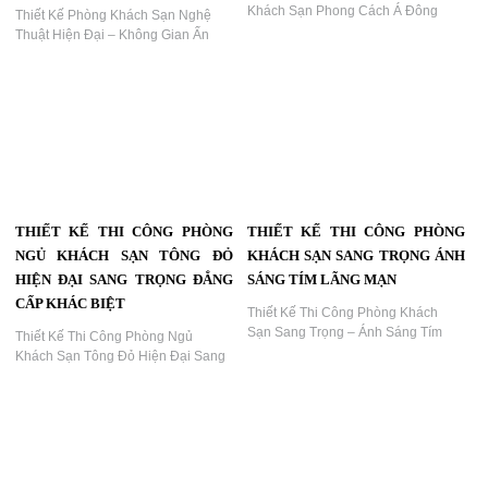
Khách Sạn Phong Cách Á Đông
Thiết Kế Phòng Khách Sạn Nghệ
Hiện Đại – Đậm Chất Nghệ Thuật &
Thuật Hiện Đại – Không Gian Ấn
Sang Trọng...
Tượng, Độc Bản, Sang Trọng | KTV
Group...
THIẾT KẾ THI CÔNG PHÒNG
THIẾT KẾ THI CÔNG PHÒNG
NGỦ KHÁCH SẠN TÔNG ĐỎ
KHÁCH SẠN SANG TRỌNG ÁNH
HIỆN ĐẠI SANG TRỌNG ĐẲNG
SÁNG TÍM LÃNG MẠN
CẤP KHÁC BIỆT
Thiết Kế Thi Công Phòng Khách
Sạn Sang Trọng – Ánh Sáng Tím
Thiết Kế Thi Công Phòng Ngủ
Lãng Mạn...
Khách Sạn Tông Đỏ Hiện Đại Sang
Trọng – Đẳng Cấp Khác Biệt Cùng
KTV GROUP...