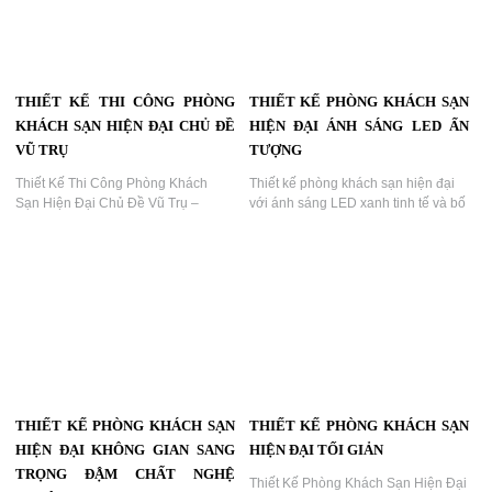
trọn gói, thiết kế phòng khách sạn
sáng tạo, hotel design...
THIẾT KẾ THI CÔNG PHÒNG
THIẾT KẾ PHÒNG KHÁCH SẠN
KHÁCH SẠN HIỆN ĐẠI CHỦ ĐỀ
HIỆN ĐẠI ÁNH SÁNG LED ẤN
VŨ TRỤ
TƯỢNG
Thiết Kế Thi Công Phòng Khách
Thiết kế phòng khách sạn hiện đại
Sạn Hiện Đại Chủ Đề Vũ Trụ –
với ánh sáng LED xanh tinh tế và bố
Không Gian Nghỉ Dưỡng Đẳng
cục nội thất sang trọng do KTV
Cấp...
GROUP thiết kế thi công....
THIẾT KẾ PHÒNG KHÁCH SẠN
THIẾT KẾ PHÒNG KHÁCH SẠN
HIỆN ĐẠI KHÔNG GIAN SANG
HIỆN ĐẠI TỐI GIẢN
TRỌNG ĐẬM CHẤT NGHỆ
Thiết Kế Phòng Khách Sạn Hiện Đại