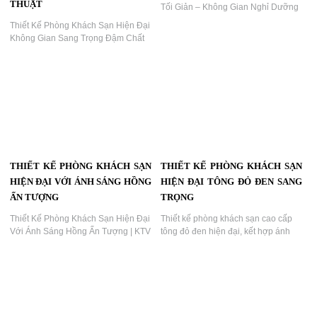
THUẬT
Tối Giản – Không Gian Nghỉ Dưỡng
Ấm Áp & Tinh Tế | KTV GROUP...
Thiết Kế Phòng Khách Sạn Hiện Đại
Không Gian Sang Trọng Đậm Chất
Nghệ Thuật,Không Gian Phòng
Khách Sạn Nổi Bật Với Ánh Sáng
LED Đỏ – Dấu Ấn Thiết Kế Tinh Tế
Của KTV GROUP...
THIẾT KẾ PHÒNG KHÁCH SẠN
THIẾT KẾ PHÒNG KHÁCH SẠN
HIỆN ĐẠI VỚI ÁNH SÁNG HỒNG
HIỆN ĐẠI TÔNG ĐỎ ĐEN SANG
ẤN TƯỢNG
TRỌNG
Thiết Kế Phòng Khách Sạn Hiện Đại
Thiết kế phòng khách sạn cao cấp
Với Ánh Sáng Hồng Ấn Tượng | KTV
tông đỏ đen hiện đại, kết hợp ánh
GROUP...
sáng ấm áp và nội thất sang trọng...