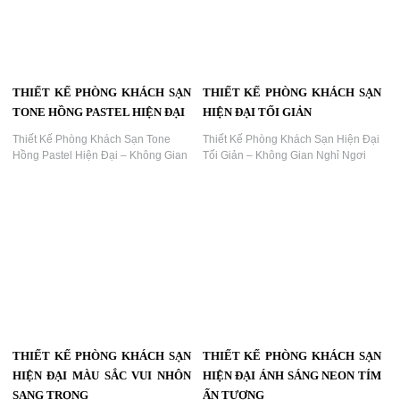
tượng và phong cách nghỉ dưỡng
khác biệt....
THIẾT KẾ PHÒNG KHÁCH SẠN
THIẾT KẾ PHÒNG KHÁCH SẠN
TONE HỒNG PASTEL HIỆN ĐẠI
HIỆN ĐẠI TỐI GIẢN
Thiết Kế Phòng Khách Sạn Tone
Thiết Kế Phòng Khách Sạn Hiện Đại
Hồng Pastel Hiện Đại – Không Gian
Tối Giản – Không Gian Nghỉ Ngơi
Nghỉ Dưỡng Lãng Mạn, Tinh Tế |
Thanh Lịch Và Thoáng Đẹp | KTV
KTV Group...
Group...
THIẾT KẾ PHÒNG KHÁCH SẠN
THIẾT KẾ PHÒNG KHÁCH SẠN
HIỆN ĐẠI MÀU SẮC VUI NHÔN
HIỆN ĐẠI ÁNH SÁNG NEON TÍM
SANG TRỌNG
ẤN TƯỢNG