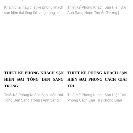
Khám phá mẫu thiết kế phòng khách
Thiết Kế Phòng Khách Sạn Hiện Đại
sạn hiện đại tông tối sang trọng, kết
Ánh Sáng Neon Tím Ấn Tượng |
hợp ánh sáng ấm áp và nội thất cao
KTV GROUP...
cấp. Dự án do KTV GROUP thiết kế
thi công trọn gói, mang lại trải
nghiệm lưu trú tinh tế và đẳng cấp....
THIẾT KẾ PHÒNG KHÁCH SẠN
THIẾT KẾ PHÒNG KHÁCH SẠN
HIỆN ĐẠI TÔNG ĐEN SANG
HIỆN ĐẠI PHONG CÁCH GIẢI
TRỌNG
TRÍ
Thiết Kế Phòng Khách Sạn Hiện Đại
Thiết Kế Phòng Khách Sạn Hiện Đại
Tông Đen Sang Trọng | Ánh Sáng
Phong Cách Giải Trí | Không Gian
Mặt Trăng Ấn Tượng | KTV GROUP...
Nghỉ Dưỡng Đầy Cảm Hứng | KTV
GROUP,thiết kế khách sạn hiện đại,
phòng khách sạn phong cách giải
trí, thiết kế phòng khách sạn cao
cấp, nội thất khách sạn độc đáo,
KTV GROUP, thi công khách sạn