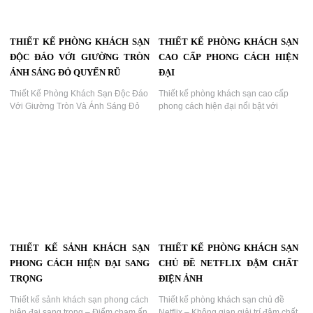
THIẾT KẾ PHÒNG KHÁCH SẠN
THIẾT KẾ PHÒNG KHÁCH SẠN
ĐỘC ĐÁO VỚI GIƯỜNG TRÒN
CAO CẤP PHONG CÁCH HIỆN
ÁNH SÁNG ĐỎ QUYẾN RŨ
ĐẠI
Thiết Kế Phòng Khách Sạn Độc Đáo
Thiết kế phòng khách sạn cao cấp
Với Giường Tròn Và Ánh Sáng Đỏ
phong cách hiện đại nổi bật với
Quyến Rũ...
giường tròn và ánh sáng nghệ
thuật...
THIẾT KẾ SẢNH KHÁCH SẠN
THIẾT KẾ PHÒNG KHÁCH SẠN
PHONG CÁCH HIỆN ĐẠI SANG
CHỦ ĐỀ NETFLIX ĐẬM CHẤT
TRỌNG
ĐIỆN ẢNH
Thiết kế sảnh khách sạn phong cách
Thiết kế phòng khách sạn chủ đề
hiện đại sang trọng – Điểm chạm ấn
Netflix – Không gian giải trí đậm chất