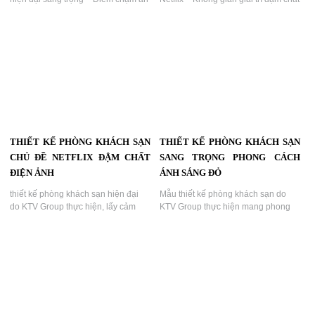
tượng đầu tiên...
điện ảnh | Dự án KTV Group...
THIẾT KẾ PHÒNG KHÁCH SẠN
THIẾT KẾ PHÒNG KHÁCH SẠN
CHỦ ĐỀ NETFLIX ĐẬM CHẤT
SANG TRỌNG PHONG CÁCH
ĐIỆN ẢNH
ÁNH SÁNG ĐỎ
thiết kế phòng khách sạn hiện đại
Mẫu thiết kế phòng khách sạn do
do KTV Group thực hiện, lấy cảm
KTV Group thực hiện mang phong
hứng từ biểu tượng thiên nga và sắc
cách ánh sáng đỏ – đen sang trọng,
tím ánh đèn nghệ thuật, tạo nên
lấy cảm hứng từ đôi cánh bướm rực
không gian lãng mạn, cuốn hút,
rỡ tượng trưng cho sự quyến rũ và
thích hợp cho mô hình khách sạn
tự do....
nghỉ dưỡng cao cấp hoặc khách sạn
tình yêu....