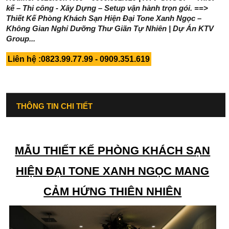
kế – Thi công - Xây Dựng – Setup vận hành trọn gói. ==>
Thiết Kế Phòng Khách Sạn Hiện Đại Tone Xanh Ngọc –
Không Gian Nghỉ Dưỡng Thư Giãn Tự Nhiên | Dự Án KTV
Group...
Liên hệ :0823.99.77.99 - 0909.351.619
THÔNG TIN CHI TIẾT
MẪU THIẾT KẾ PHÒNG KHÁCH SẠN
HIỆN ĐẠI TONE XANH NGỌC MANG
CẢM HỨNG THIÊN NHIÊN