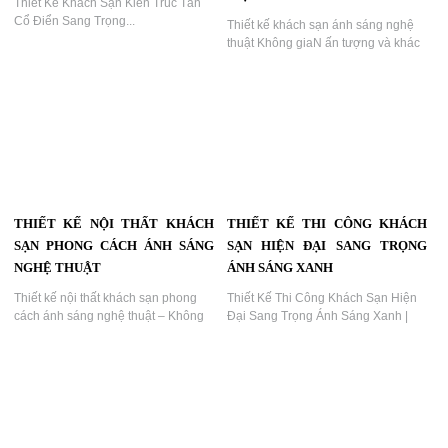
Thiết Kế Khách Sạn Kiến Trúc Tân
Cổ Điển Sang Trọng...
Thiết kế khách sạn ánh sáng nghệ
thuật Không giaN ấn tượng và khác
biệt...
THIẾT KẾ NỘI THẤT KHÁCH
THIẾT KẾ THI CÔNG KHÁCH
SẠN PHONG CÁCH ÁNH SÁNG
SẠN HIỆN ĐẠI SANG TRỌNG
NGHỆ THUẬT
ÁNH SÁNG XANH
Thiết kế nội thất khách sạn phong
Thiết Kế Thi Công Khách Sạn Hiện
cách ánh sáng nghệ thuật – Không
Đại Sang Trọng Ánh Sáng Xanh |
gian hiện đại, ấn tượng và giàu cảm
Dự Án KTV Group...
xúc...