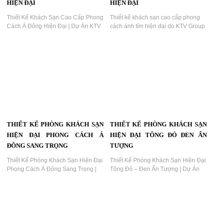
HIỆN ĐẠI
HIỆN ĐẠI
Thiết Kế Khách Sạn Cao Cấp Phong
Thiết kế khách sạn cao cấp phong
Cách Á Đông Hiện Đại | Dự Án KTV
cách ánh tím hiện đại do KTV Group
Group,Thiết kế khách sạn cao cấp
thiết kế và thi công. Không gian
phong cách Á Đông hiện đại do KTV
phòng sang trọng, phối màu cá tính
Group thiết kế và thi công. Không
cùng hệ ánh sáng nghệ thuật mang
gian phòng sang trọng, kết hợp ánh
đến trải nghiệm nghỉ dưỡng đẳng
sáng đỏ ấm, vật liệu gỗ và bố cục tối
cấp....
giản tinh tế – tạo trải nghiệm nghỉ
dưỡng đẳng cấp....
THIẾT KẾ PHÒNG KHÁCH SẠN
THIẾT KẾ PHÒNG KHÁCH SẠN
HIỆN ĐẠI PHONG CÁCH Á
HIỆN ĐẠI TÔNG ĐỎ ĐEN ẤN
ĐÔNG SANG TRỌNG
TƯỢNG
Thiết Kế Phòng Khách Sạn Hiện Đại
Thiết Kế Phòng Khách Sạn Hiện Đại
Phong Cách Á Đông Sang Trọng |
Tông Đỏ – Đen Ấn Tượng | Dự Án
Dự Án KTV Group...
KTV Group,Thiết kế phòng khách
sạn hiện đại sử dụng tông đỏ – đen
đầy mạnh mẽ và sang trọng. Không
gian được thiết kế bởi KTV Group,
mang lại trải nghiệm thị giác ấn