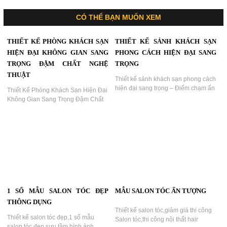
CÓ THỂ BẠN MUỐN XEM
THIẾT KẾ PHÒNG KHÁCH SẠN
THIẾT KẾ SẢNH KHÁCH SẠN
HIỆN ĐẠI KHÔNG GIAN SANG
PHONG CÁCH HIỆN ĐẠI SANG
TRỌNG ĐẬM CHẤT NGHỆ
TRỌNG
THUẬT
Thiết kế sảnh khách sạn phong cách
hiện đại sang trọng – Điểm chạm ấn
Thiết Kế Phòng Khách Sạn Hiện Đại
tượng đầu tiên...
Không Gian Sang Trọng Đậm Chất
Nghệ Thuật,Không Gian Phòng
Khách Sạn Nổi Bật Với Ánh Sáng
LED Đỏ – Dấu Ấn Thiết Kế Tinh Tế
Của KTV GROUP...
1 SỐ MẪU SALON TÓC ĐẸP
MẪU SALON TÓC ẤN TƯỢNG
THÔNG DỤNG
Thiết kế salon tóc,giảm giá thi công
Thiết kế salon tóc đẹp,1 số mẫu
Salon tóc,thi công nội thất hair
salon tóc đẹp sưu tầm,hình ảnh