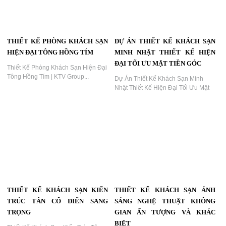
THIẾT KẾ PHÒNG KHÁCH SẠN
DỰ ÁN THIẾT KẾ KHÁCH SẠN
HIỆN ĐẠI TÔNG HỒNG TÍM
MINH NHẬT THIẾT KẾ HIỆN
ĐẠI TỐI ƯU MẶT TIỀN GÓC
Thiết Kế Phòng Khách Sạn Hiện Đại
Tông Hồng Tím | KTV Group...
Dự Án Thiết Kế Khách Sạn Minh
Nhật Thiết Kế Hiện Đại Tối Ưu Mặt
Tiền Góc,Kiến Trúc Mặt Đường Góc,
Ánh Sáng Ban Đêm Và Cảnh Quan
Sân Thượng – Giải Pháp Tạo Dấu
Ấn Thương Hiệu...
THIẾT KẾ KHÁCH SẠN KIẾN
THIẾT KẾ KHÁCH SẠN ÁNH
TRÚC TÂN CỔ ĐIỂN SANG
SÁNG NGHỆ THUẬT KHÔNG
TRỌNG
GIAN ẤN TƯỢNG VÀ KHÁC
BIỆT