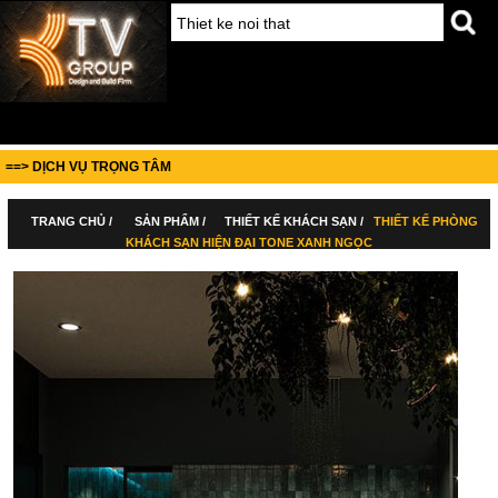
==> DỊCH VỤ TRỌNG TÂM
TRANG CHỦ /
SẢN PHẨM /
THIẾT KẾ KHÁCH SẠN /
THIẾT KẾ PHÒNG
KHÁCH SẠN HIỆN ĐẠI TONE XANH NGỌC