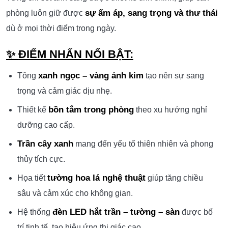
sự ấm áp, sang trọng và thư thái
phòng luôn giữ được
dù ở mọi thời điểm trong ngày.
✨
ĐIỂM NHẤN NỔI BẬT:
xanh ngọc – vàng ánh kim
Tông
tạo nên sự sang
trọng và cảm giác dịu nhẹ.
bồn tắm trong phòng
Thiết kế
theo xu hướng nghỉ
dưỡng cao cấp.
Trần cây xanh
mang đến yếu tố thiên nhiên và phong
thủy tích cực.
tường hoa lá nghệ thuật
Họa tiết
giúp tăng chiều
sâu và cảm xúc cho không gian.
đèn LED hắt trần – tường – sàn
Hệ thống
được bố
trí tinh tế, tạo hiệu ứng thị giác cao.