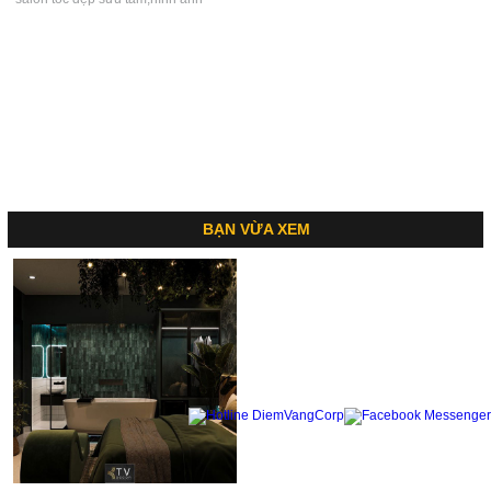
salon,tư vấn thiết kế nội thất hair
salon tóc,nội thất salon đẹp,ý tướng
salon,hình ảnh salon tóc...
thiết kế salon tóc ấn tượng,album
salon tóc...
BẠN VỪA XEM