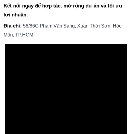
Kết nối ngay để hợp tác, mở rộng dự án và tối ưu
lợi nhuận.
Địa chỉ:
58/86G Phạm Văn Sáng, Xuân Thới Sơn, Hóc
Môn, TP.HCM