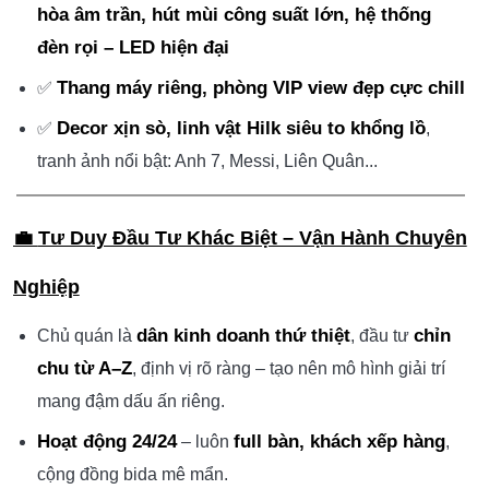
hòa âm trần, hút mùi công suất lớn, hệ thống
đèn rọi – LED hiện đại
Thang máy riêng, phòng VIP view đẹp cực chill
✅
Decor xịn sò, linh vật Hilk siêu to khổng lồ
✅
,
tranh ảnh nổi bật: Anh 7, Messi, Liên Quân...
💼
Tư Duy Đầu Tư Khác Biệt – Vận Hành Chuyên
Nghiệp
dân kinh doanh thứ thiệt
chỉn
Chủ quán là
, đầu tư
chu từ A–Z
, định vị rõ ràng – tạo nên mô hình giải trí
mang đậm dấu ấn riêng.
Hoạt động 24/24
full bàn, khách xếp hàng
– luôn
,
cộng đồng bida mê mẩn.