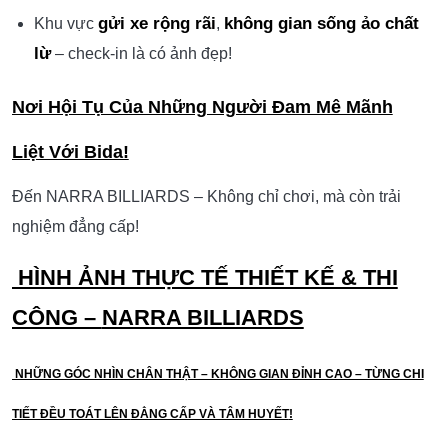
gửi xe rộng rãi
không gian sống ảo chất
Khu vực
,
lừ
– check-in là có ảnh đẹp!
Nơi Hội Tụ Của Những Người Đam Mê Mãnh
Liệt Với Bida!
Đến NARRA BILLIARDS – Không chỉ chơi, mà còn trải
nghiệm đẳng cấp!
HÌNH ẢNH THỰC TẾ THIẾT KẾ & THI
CÔNG –
NARRA BILLIARDS
NHỮNG GÓC NHÌN CHÂN THẬT – KHÔNG GIAN ĐỈNH CAO – TỪNG CHI
TIẾT ĐỀU TOÁT LÊN
ĐẲNG CẤP VÀ TÂM HUYẾT
!