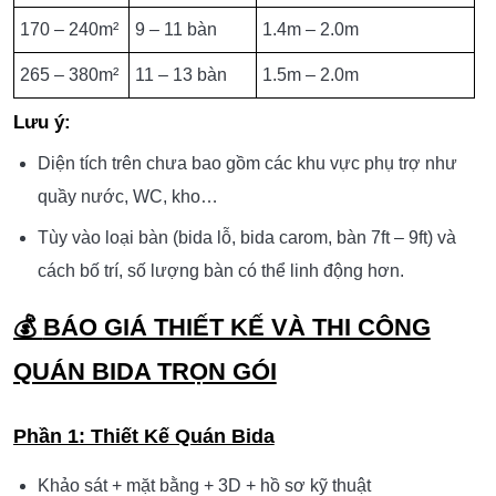
170 – 240m²
9 – 11 bàn
1.4m – 2.0m
265 – 380m²
11 – 13 bàn
1.5m – 2.0m
Lưu ý:
Diện tích trên chưa bao gồm các khu vực phụ trợ như
quầy nước, WC, kho…
Tùy vào loại bàn (bida lỗ, bida carom, bàn 7ft – 9ft) và
cách bố trí, số lượng bàn có thể linh động hơn.
💰
BÁO GIÁ THIẾT KẾ VÀ THI CÔNG
QUÁN BIDA TRỌN GÓI
Phần 1: Thiết Kế Quán Bida
Khảo sát + mặt bằng + 3D + hồ sơ kỹ thuật