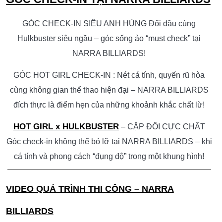
GÓC CHECK-IN SIÊU ANH HÙNG Đối đầu cùng
Hulkbuster siêu ngầu – góc sống ảo “must check” tại
NARRA BILLIARDS!
GÓC HOT GIRL CHECK-IN : Nét cá tính, quyến rũ hòa
cùng không gian thể thao hiện đại – NARRA BILLIARDS
đích thực là điểm hẹn của những khoảnh khắc chất lừ!
HOT GIRL x HULKBUSTER
– CẶP ĐÔI CỰC CHẤT
Góc check-in không thể bỏ lỡ tại NARRA BILLIARDS – khi
cá tính và phong cách “đụng độ” trong một khung hình!
VIDEO QUÁ TRÌNH THI CÔNG – NARRA
BILLIARDS