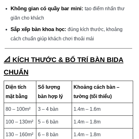
Không gian có quầy bar mini:
tạo điểm nhấn thư
giãn cho khách
Sắp xếp bàn khoa học:
đúng kích thước, khoảng
cách chuẩn giúp khách chơi thoải mái
📐
KÍCH THƯỚC & BỐ TRÍ BÀN BIDA
CHUẨN
Diện tích
Số lượng
Khoảng cách bàn –
mặt bằng
bàn hợp lý
tường (tối thiểu)
80 – 100m²
3 – 4 bàn
1.4m – 1.6m
100 – 130m²
5 – 6 bàn
1.4m – 1.8m
130 – 160m²
6 – 8 bàn
1.4m – 1.8m