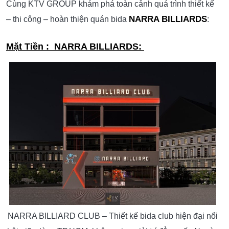
Cùng KTV GROUP khám phá toàn cảnh quá trình thiết kế
NARRA BILLIARDS
– thi công – hoàn thiện quán bida
:
Mặt Tiền : NARRA BILLIARDS:
NARRA BILLIARD CLUB – Thiết kế bida club hiện đại nổi