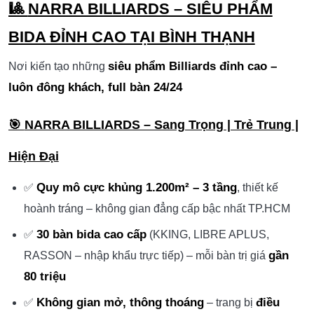
🎱
NARRA BILLIARDS – SIÊU PHẨM
BIDA ĐỈNH CAO TẠI BÌNH THẠNH
siêu phẩm Billiards đỉnh cao –
Nơi kiến tạo những
luôn đông khách, full bàn 24/24
🎯
NARRA BILLIARDS – Sang Trọng | Trẻ Trung |
Hiện Đại
Quy mô cực khủng 1.200m² – 3 tầng
✅
, thiết kế
hoành tráng – không gian đẳng cấp bậc nhất TP.HCM
30 bàn bida cao cấp
✅
(KKING, LIBRE APLUS,
gần
RASSON – nhập khẩu trực tiếp) – mỗi bàn trị giá
80 triệu
Không gian mở, thông thoáng
điều
✅
– trang bị