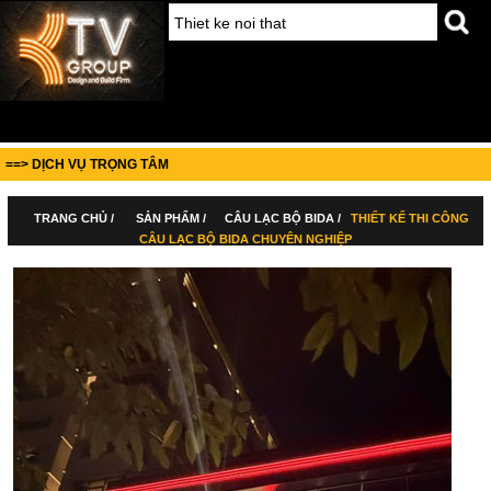
==> DỊCH VỤ TRỌNG TÂM
TRANG CHỦ /
SẢN PHẨM /
CÂU LẠC BỘ BIDA /
THIẾT KẾ THI CÔNG
CÂU LẠC BỘ BIDA CHUYÊN NGHIỆP