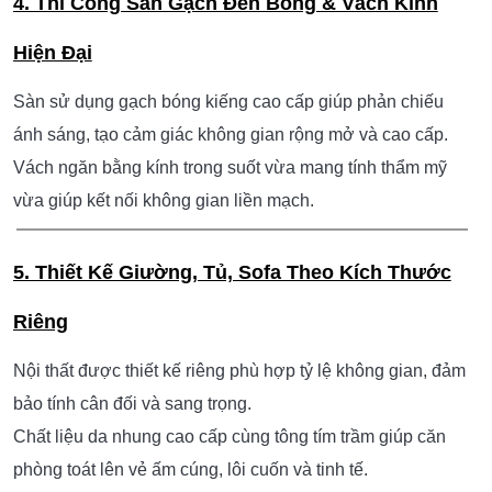
trám sang trọng.
Trần nhà được tích hợp hệ LED hắt viền màu tím, kết hợp
khung kim loại tạo điểm nhấn nổi bật và ánh sáng mềm
mại, giúp không gian có chiều sâu hơn.
3. Thi Công Khung Trang Trí Trung Tâm & Bố Trí
Nội Thất Nghệ Thuật
Giường được đặt trong khung vòm trang trí dạng lồng ánh
sáng, tạo hiệu ứng nghệ thuật ấn tượng.
Toàn bộ khung được thi công bằng kim loại sơn tĩnh điện,
vừa bền vừa tinh tế trong từng chi tiết.
4. Thi Công Sàn Gạch Đen Bóng & Vách Kính