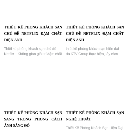
Sạn Sang Trọng – Ánh Sáng Tím
Với Giường Tròn Và Ánh Sáng Đỏ
Lãng Mạn...
Quyến Rũ...
THIẾT KẾ PHÒNG KHÁCH SẠN
THIẾT KẾ SẢNH KHÁCH SẠN
CAO CẤP PHONG CÁCH HIỆN
PHONG CÁCH HIỆN ĐẠI SANG
ĐẠI
TRỌNG
Thiết kế phòng khách sạn cao cấp
Thiết kế sảnh khách sạn phong cách
phong cách hiện đại nổi bật với
hiện đại sang trọng – Điểm chạm ấn
giường tròn và ánh sáng nghệ
tượng đầu tiên...
thuật...