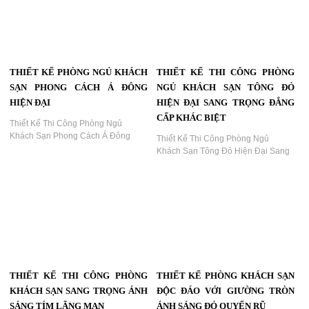
Group...
Đại Sang Trọng Ánh Sáng Xanh |
Dự Án KTV Group...
THIẾT KẾ PHÒNG KHÁCH SẠN
THIẾT KẾ PHÒNG KHÁCH SẠN
CHỦ ĐỀ ÁNH HỒNG NEON HIỆN
NGHỆ THUẬT HIỆN ĐẠI
ĐẠI
KHÔNG GIAN SÁNG TẠO ĐẬM
DẤU ẤN CÁ TÍNH
Thiết Kế Phòng Khách Sạn Chủ Đề
Ánh Hồng Neon Hiện Đại – KTV
Thiết Kế Phòng Khách Sạn Nghệ
Group...
Thuật Hiện Đại – Không Gian Ấn
Tượng, Độc Bản, Sang Trọng | KTV
Group...