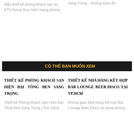
THIẾT KẾ PHÒNG KHÁCH SẠN
THIẾT KẾ PHÒNG KHÁCH SẠN
CHỦ ĐỀ NETFLIX ĐẬM CHẤT
CHỦ ĐỀ NETFLIX ĐẬM CHẤT
ĐIỆN ẢNH
ĐIỆN ẢNH
Thiết kế phòng khách sạn chủ đề
thiết kế phòng khách sạn hiện đại
Netflix – Không gian giải trí đậm chất
do KTV Group thực hiện, lấy cảm
điện ảnh | Dự án KTV Group...
hứng từ biểu tượng thiên nga và sắc
tím ánh đèn nghệ thuật, tạo nên
không gian lãng mạn, cuốn hút,
thích hợp cho mô hình khách sạn
nghỉ dưỡng cao cấp hoặc khách sạn
tình yêu....
THIẾT KẾ PHÒNG KHÁCH SẠN
THIẾT KẾ PHÒNG KHÁCH SẠN
SANG TRỌNG PHONG CÁCH
NGHỆ THUẬT
ÁNH SÁNG ĐỎ
Thiết Kế Phòng Khách Sạn Hiện Đại
Sang Trọng – Không Gian Ấn
Mẫu thiết kế phòng khách sạn do
Tượng Và Tinh Tế | KTV Group...
KTV Group thực hiện mang phong