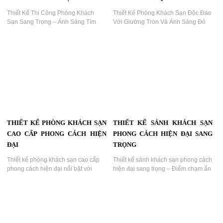
THIẾT KẾ PHÒNG NGỦ KHÁCH
THIẾT KẾ THI CÔNG PHÒNG
SẠN PHONG CÁCH Á ĐÔNG
NGỦ KHÁCH SẠN TÔNG ĐỎ
HIỆN ĐẠI
HIỆN ĐẠI SANG TRỌNG ĐẲNG
CẤP KHÁC BIỆT
Thiết Kế Thi Công Phòng Ngủ
Khách Sạn Phong Cách Á Đông
Thiết Kế Thi Công Phòng Ngủ
Hiện Đại – Đậm Chất Nghệ Thuật &
Khách Sạn Tông Đỏ Hiện Đại Sang
Sang Trọng...
Trọng – Đẳng Cấp Khác Biệt Cùng
KTV GROUP...
THIẾT KẾ THI CÔNG PHÒNG
THIẾT KẾ PHÒNG KHÁCH SẠN
KHÁCH SẠN SANG TRỌNG ÁNH
ĐỘC ĐÁO VỚI GIƯỜNG TRÒN
SÁNG TÍM LÃNG MẠN
ÁNH SÁNG ĐỎ QUYẾN RŨ
Thiết Kế Thi Công Phòng Khách
Thiết Kế Phòng Khách Sạn Độc Đáo