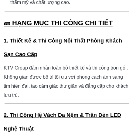
tạo cảm giác ấm áp, hiện đại và đậm tính thẩm mỹ.
ĐIỂM NHẤN NỔI BẬT:
Phong cách ánh sáng nghệ thuật hiện đại, mang nét cá
tính độc đáo.
Sử dụng hệ thống LED tím viền trần tạo hiệu ứng
không gian ấn tượng.
Vật liệu cao cấp: da, gỗ, kính và ánh sáng kết hợp hài
hòa.
Bố trí không gian mở, kết hợp khu vực thư giãn và
phòng tắm tinh tế.
KTV Group
Thiết kế – thi công trọn gói bởi
, đảm bảo
thẩm mỹ và chất lượng cao.