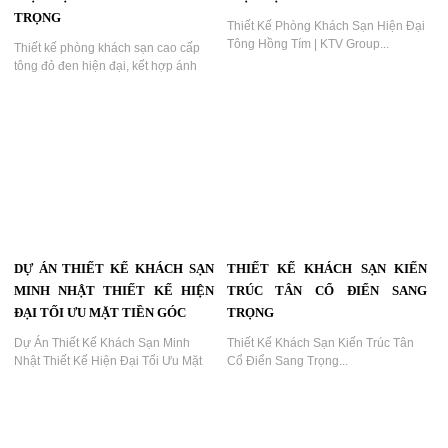
THIẾT KẾ PHÒNG KHÁCH SẠN
THIẾT KẾ PHÒNG KHÁCH SẠN
HIỆN ĐẠI TỐI GIẢN
HIỆN ĐẠI VỚI ÁNH SÁNG HỒNG
ẤN TƯỢNG
Thiết Kế Phòng Khách Sạn Hiện Đại
Tối Giản – Không Gian Nghỉ Dưỡng
Thiết Kế Phòng Khách Sạn Hiện Đại
Ấm Áp & Tinh Tế | KTV GROUP...
Với Ánh Sáng Hồng Ấn Tượng | KTV
GROUP...
THIẾT KẾ PHÒNG KHÁCH SẠN
THIẾT KẾ PHÒNG KHÁCH SẠN
HIỆN ĐẠI TÔNG ĐỎ ĐEN SANG
HIỆN ĐẠI TÔNG HỒNG TÍM
TRỌNG
Thiết Kế Phòng Khách Sạn Hiện Đại