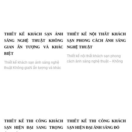
Tông Hồng Tím | KTV Group...
Thiết kế phòng khách sạn cao cấp
tông đỏ đen hiện đại, kết hợp ánh
sáng ấm áp và nội thất sang trọng...
DỰ ÁN THIẾT KẾ KHÁCH SẠN
THIẾT KẾ KHÁCH SẠN KIẾN
MINH NHẬT THIẾT KẾ HIỆN
TRÚC TÂN CỔ ĐIỂN SANG
ĐẠI TỐI ƯU MẶT TIỀN GÓC
TRỌNG
Dự Án Thiết Kế Khách Sạn Minh
Thiết Kế Khách Sạn Kiến Trúc Tân
Nhật Thiết Kế Hiện Đại Tối Ưu Mặt
Cổ Điển Sang Trọng...
Tiền Góc,Kiến Trúc Mặt Đường Góc,
Ánh Sáng Ban Đêm Và Cảnh Quan
Sân Thượng – Giải Pháp Tạo Dấu
Ấn Thương Hiệu...