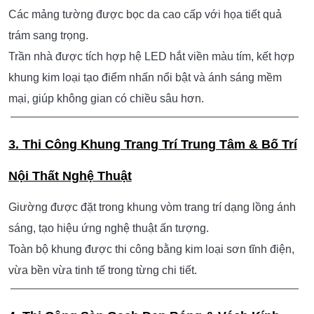
🧱
HẠNG MỤC THI CÔNG CHI TIẾT
1. Thiết Kế & Thi Công Nội Thất Phòng Khách
Sạn Cao Cấp
KTV Group đảm nhận toàn bộ thiết kế và thi công trọn gói.
Không gian được bố trí tối ưu với phong cách ánh sáng
tím hiện đại, tạo cảm giác thư giãn và đẳng cấp cho khách
lưu trú.
2. Thi Công Hệ Vách Da Nệm & Trần Đèn LED
Nghệ Thuật
Các mảng tường được bọc da cao cấp với họa tiết quả