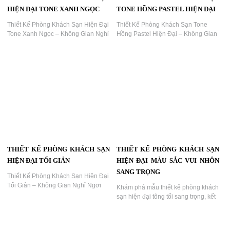
giản tinh tế – tạo trải nghiệm nghỉ
dưỡng đẳng cấp....
THIẾT KẾ PHÒNG KHÁCH SẠN
THIẾT KẾ PHÒNG KHÁCH SẠN
HIỆN ĐẠI PHONG CÁCH Á
HIỆN ĐẠI TÔNG ĐỎ ĐEN ẤN
ĐÔNG SANG TRỌNG
TƯỢNG
Thiết Kế Phòng Khách Sạn Hiện Đại
Thiết Kế Phòng Khách Sạn Hiện Đại
Phong Cách Á Đông Sang Trọng |
Tông Đỏ – Đen Ấn Tượng | Dự Án
Dự Án KTV Group...
KTV Group,Thiết kế phòng khách
sạn hiện đại sử dụng tông đỏ – đen
đầy mạnh mẽ và sang trọng. Không
gian được thiết kế bởi KTV Group,
mang lại trải nghiệm thị giác ấn
tượng và phong cách nghỉ dưỡng
khác biệt....
THIẾT KẾ PHÒNG KHÁCH SẠN
THIẾT KẾ PHÒNG KHÁCH SẠN
HIỆN ĐẠI TONE XANH NGỌC
TONE HỒNG PASTEL HIỆN ĐẠI