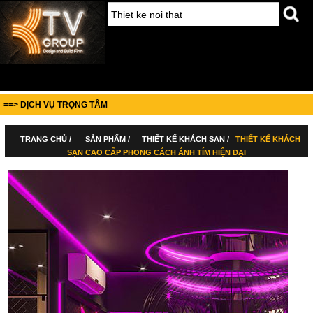
==> DỊCH VỤ TRỌNG TÂM
TRANG CHỦ /
SẢN PHẨM /
THIẾT KẾ KHÁCH SẠN /
THIẾT KẾ KHÁCH
SẠN CAO CẤP PHONG CÁCH ÁNH TÍM HIỆN ĐẠI