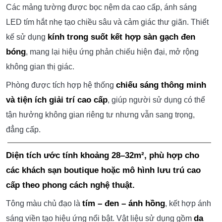
🏠
MÔ TẢ THIẾT KẾ CHÍNH:
Không gian phòng khách sạn được thiết kế theo phong
hiện đại kết hợp ánh sáng nghệ thuật
cách
, nổi bật với
tông tím chủ đạo
mang lại cảm giác vừa sang trọng vừa
cá tính.
Khu vực giường ngủ được bố trí tại trung tâm, bao quanh
hệ khung trang trí dạng mái vòm tinh tế
bởi
, tạo điểm
nhấn độc đáo trong tổng thể không gian.
Các mảng tường được bọc nệm da cao cấp, ánh sáng