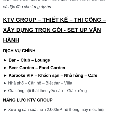
6. Hạng Mục Hoàn Thiện & Trang Trí Bổ Sung
Lắp đặt hệ thống chiếu sáng, âm thanh và điều hòa âm
trần.
Trang trí cây khô nghệ thuật và phụ kiện ánh sáng tinh
tế.
Hoàn thiện hệ thống điện, nước, an toàn kỹ thuật.
Kiểm định, nghiệm thu và vệ sinh bàn giao công trình.
Đơn vị thực hiện:
KTV Group – Thiết kế & thi
🔹
công khách sạn cao cấp chuyên nghiệp.
Diện tích thi công:
28–32m²/phòng
🔹
Ước tính khoảng
📞
KTV Group – Đơn vị thiết kế & thi công khách sạn cao
cấp, mang đến giải pháp không gian sang trọng, hiện đại
và độc đáo cho từng dự án.