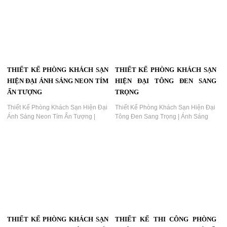
Thiết Kế Phòng Khách Sạn Hiện Đại
Thiết Kế Phòng Khách Sạn Tone
Tone Xanh Ngọc – Không Gian Nghỉ
Hồng Pastel Hiện Đại – Không Gian
Dưỡng Thư Giãn Tự Nhiên | Dự Án
Nghỉ Dưỡng Lãng Mạn, Tinh Tế |
KTV Group...
KTV Group...
THIẾT KẾ PHÒNG KHÁCH SẠN
THIẾT KẾ PHÒNG KHÁCH SẠN
HIỆN ĐẠI TỐI GIẢN
HIỆN ĐẠI MÀU SẮC VUI NHÔN
SANG TRỌNG
Thiết Kế Phòng Khách Sạn Hiện Đại
Tối Giản – Không Gian Nghỉ Ngơi
Khám phá mẫu thiết kế phòng khách
Thanh Lịch Và Thoáng Đẹp | KTV
sạn hiện đại tông tối sang trọng, kết
Group...
hợp ánh sáng ấm áp và nội thất cao
cấp. Dự án do KTV GROUP thiết kế
thi công trọn gói, mang lại trải
nghiệm lưu trú tinh tế và đẳng cấp....