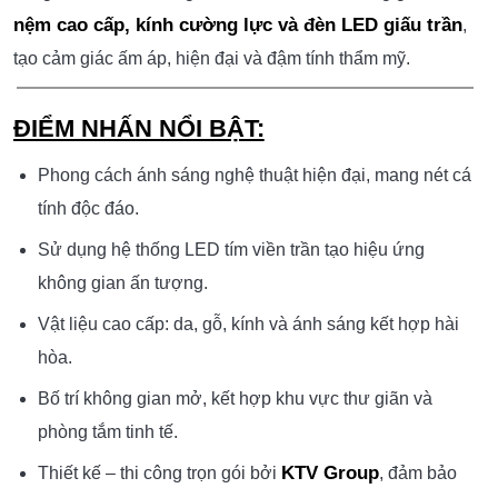
LED tím hắt nhẹ tạo chiều sâu và cảm giác thư giãn. Thiết
kính trong suốt kết hợp sàn gạch đen
kế sử dụng
bóng
, mang lại hiệu ứng phản chiếu hiện đại, mở rộng
không gian thị giác.
chiếu sáng thông minh
Phòng được tích hợp hệ thống
và tiện ích giải trí cao cấp
, giúp người sử dụng có thể
tận hưởng không gian riêng tư nhưng vẫn sang trọng,
đẳng cấp.
Diện tích ước tính khoảng 28–32m², phù hợp cho
các khách sạn boutique hoặc mô hình lưu trú cao
cấp theo phong cách nghệ thuật.
tím – đen – ánh hồng
Tông màu chủ đạo là
, kết hợp ánh
da
sáng viền tạo hiệu ứng nổi bật. Vật liệu sử dụng gồm
nệm cao cấp, kính cường lực và đèn LED giấu trần
,