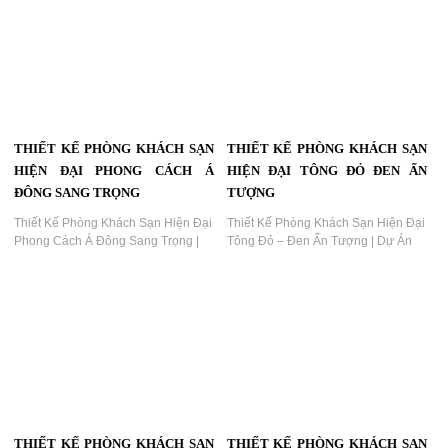
TỪ KHÓA
:, thiết kế khách sạn cao cấp , nội thất khách
sạn hiện đại , thiết kế khách sạn nghệ thuật , thi công
khách sạn chuyên nghiệp , KTV Group
SẢN PHẨM CÙNG THỂ LOẠI
THIẾT KẾ PHÒNG TẮM KHÁCH
THIẾT KẾ KHÁCH SẠN CAO
SẠN CHỦ ĐỀ TÌNH YÊU PHONG
CẤP PHONG CÁCH Á ĐÔNG
CÁCH DARK MODERN
HIỆN ĐẠI
Thiết Kế Phòng Khách Sạn Chủ Đề
Thiết Kế Khách Sạn Cao Cấp Phong
Tình Yêu Phong Cách Dark Modern
Cách Á Đông Hiện Đại | Dự Án KTV
– Không Gian Phòng Tắm Mở Sang
Group,Thiết kế khách sạn cao cấp
Trọng, Hiện Đại...
phong cách Á Đông hiện đại do KTV
Group thiết kế và thi công. Không
gian phòng sang trọng, kết hợp ánh
sáng đỏ ấm, vật liệu gỗ và bố cục tối