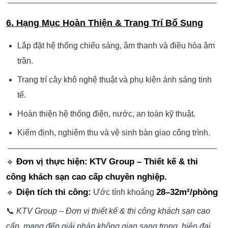
Hiện Đại
Sàn sử dụng gạch bóng kiếng cao cấp giúp phản chiếu
ánh sáng, tạo cảm giác không gian rộng mở và cao cấp.
Vách ngăn bằng kính trong suốt vừa mang tính thẩm mỹ
vừa giúp kết nối không gian liền mạch.
5. Thiết Kế Giường, Tủ, Sofa Theo Kích Thước
Riêng
Nội thất được thiết kế riêng phù hợp tỷ lệ không gian, đảm
bảo tính cân đối và sang trọng.
Chất liệu da nhung cao cấp cùng tông tím trầm giúp căn
phòng toát lên vẻ ấm cúng, lôi cuốn và tinh tế.