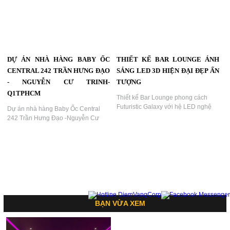
cách ánh sáng đỏ – đen sang trọng,
lấy cảm hứng từ đôi cánh bướm rực
rỡ tượng trưng cho sự quyến rũ và
tự do....
CÓ THỂ BẠN MUỐN XEM
THIẾT KẾ PHÒNG KHÁCH SẠN
THIẾT KẾ NHÀ HÀNG KẾT HỢP
HIỆN ĐẠI TÔNG ĐEN SANG
BAR LOUNGE BEER DISCO TẠI
TRỌNG
TP.HCM
Thiết Kế Phòng Khách Sạn Hiện Đại
Không gian Nhà hàng kết hợp Bar
Tông Đen Sang Trọng | Ánh Sáng
Lounge Beer Disco sử dụng phong
Mặt Trăng Ấn Tượng | KTV GROUP...
cách Retro hiện đại với hệ LED,
Disco Ball và sân khấu trung tâm,
tạo trải nghiệm giải trí hấp dẫn cả
ngày lẫn đêm....