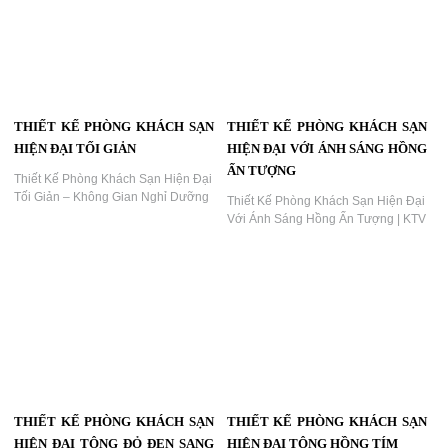
Thiết Kế Phòng Khách Sạn Hiện Đại
Thiết Kế Thi Công Phòng Khách
Phong Cách Giải Trí | Không Gian
Sạn Hiện Đại Chủ Đề Vũ Trụ –
Nghỉ Dưỡng Đầy Cảm Hứng | KTV
Không Gian Nghỉ Dưỡng Đẳng
GROUP,thiết kế khách sạn hiện đại,
Cấp...
phòng khách sạn phong cách giải
trí, thiết kế phòng khách sạn cao
cấp, nội thất khách sạn độc đáo,
KTV GROUP, thi công khách sạn
trọn gói, thiết kế phòng khách sạn
sáng tạo, hotel design...
THIẾT KẾ PHÒNG KHÁCH SẠN
THIẾT KẾ PHÒNG KHÁCH SẠN
HIỆN ĐẠI ÁNH SÁNG LED ẤN
HIỆN ĐẠI KHÔNG GIAN SANG
TƯỢNG
TRỌNG ĐẬM CHẤT NGHỆ
THUẬT
Thiết kế phòng khách sạn hiện đại
với ánh sáng LED xanh tinh tế và bố
Thiết Kế Phòng Khách Sạn Hiện Đại
cục nội thất sang trọng do KTV
Không Gian Sang Trọng Đậm Chất
GROUP thiết kế thi công....
Nghệ Thuật,Không Gian Phòng
Khách Sạn Nổi Bật Với Ánh Sáng
LED Đỏ – Dấu Ấn Thiết Kế Tinh Tế
Của KTV GROUP...