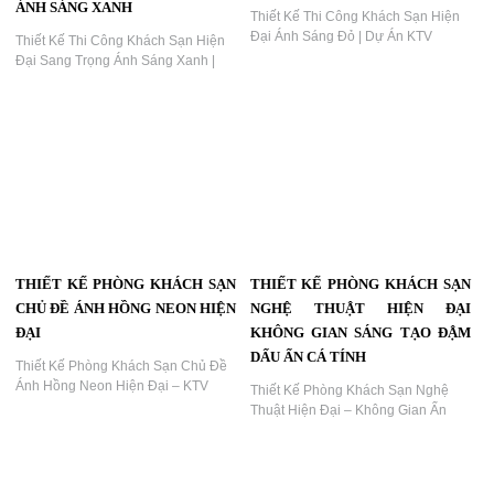
THIẾT KẾ KHÁCH SẠN ÁNH
THIẾT KẾ NỘI THẤT KHÁCH
SÁNG NGHỆ THUẬT KHÔNG
SẠN PHONG CÁCH ÁNH SÁNG
GIAN ẤN TƯỢNG VÀ KHÁC
NGHỆ THUẬT
BIỆT
Thiết kế nội thất khách sạn phong
cách ánh sáng nghệ thuật – Không
Thiết kế khách sạn ánh sáng nghệ
gian hiện đại, ấn tượng và giàu cảm
thuật Không giaN ấn tượng và khác
xúc...
biệt...
THIẾT KẾ THI CÔNG KHÁCH
THIẾT KẾ THI CÔNG KHÁCH
SẠN HIỆN ĐẠI SANG TRỌNG
SẠN HIỆN ĐẠI ÁNH SÁNG ĐỎ
ÁNH SÁNG XANH
Thiết Kế Thi Công Khách Sạn Hiện
Đại Ánh Sáng Đỏ | Dự Án KTV
Thiết Kế Thi Công Khách Sạn Hiện