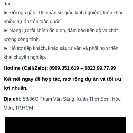
KTV GROUP – THIẾT KẾ – THI CÔNG –
XÂY DỰNG TRỌN GÓI - SET UP VẬN
HÀNH
DỊCH VỤ CHÍNH
► Bar – Club – Lounge
► Beer Garden – Food Garden
► Karaoke VIP – Khách sạn – Nhà hàng – Cafe
► Nhà phố – Căn hộ – Biệt thự – Villa
► Gia công nội thất theo yêu cầu – Giá xưởng
NĂNG LỰC KTV GROUP
► Xưởng sản xuất hơn 2.000m², hệ thống máy móc hiện
đại.
► Đội ngũ gần 100 nhân sự giàu kinh nghiệm, triển khai