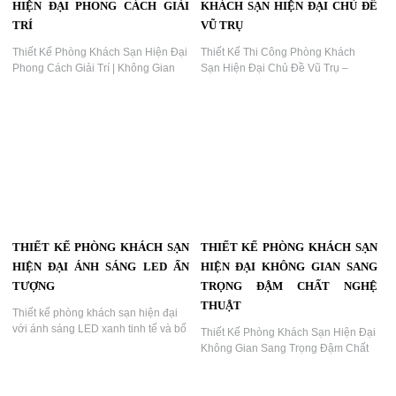
THIẾT KẾ PHÒNG KHÁCH SẠN
THIẾT KẾ PHÒNG KHÁCH SẠN
HIỆN ĐẠI ÁNH SÁNG NEON TÍM
HIỆN ĐẠI TÔNG ĐEN SANG
ẤN TƯỢNG
TRỌNG
Thiết Kế Phòng Khách Sạn Hiện Đại
Thiết Kế Phòng Khách Sạn Hiện Đại
Ánh Sáng Neon Tím Ấn Tượng |
Tông Đen Sang Trọng | Ánh Sáng
KTV GROUP...
Mặt Trăng Ấn Tượng | KTV GROUP...
THIẾT KẾ PHÒNG KHÁCH SẠN
THIẾT KẾ THI CÔNG PHÒNG
HIỆN ĐẠI PHONG CÁCH GIẢI
KHÁCH SẠN HIỆN ĐẠI CHỦ ĐỀ
TRÍ
VŨ TRỤ