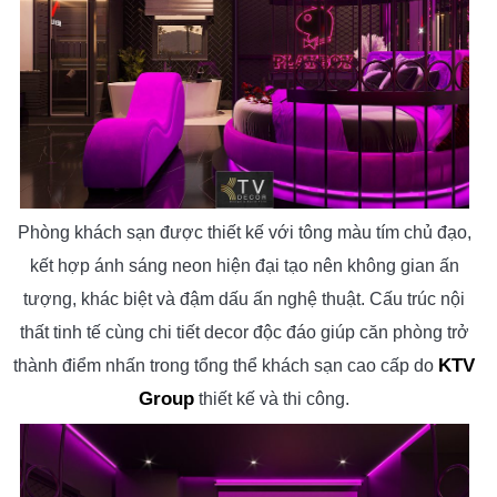
Phòng khách sạn được thiết kế với tông màu tím chủ đạo,
kết hợp ánh sáng neon hiện đại tạo nên không gian ấn
tượng, khác biệt và đậm dấu ấn nghệ thuật. Cấu trúc nội
thất tinh tế cùng chi tiết decor độc đáo giúp căn phòng trở
KTV
thành điểm nhấn trong tổng thể khách sạn cao cấp do
Group
thiết kế và thi công.