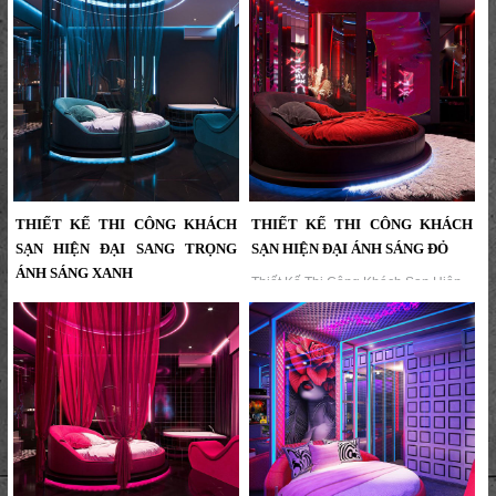
Thiết kế khách sạn ánh sáng nghệ
gian hiện đại, ấn tượng và giàu cảm
thuật Không giaN ấn tượng và khác
xúc...
biệt...
THIẾT KẾ THI CÔNG KHÁCH
THIẾT KẾ THI CÔNG KHÁCH
SẠN HIỆN ĐẠI SANG TRỌNG
SẠN HIỆN ĐẠI ÁNH SÁNG ĐỎ
ÁNH SÁNG XANH
Thiết Kế Thi Công Khách Sạn Hiện
Đại Ánh Sáng Đỏ | Dự Án KTV
Thiết Kế Thi Công Khách Sạn Hiện
Group...
Đại Sang Trọng Ánh Sáng Xanh |
Dự Án KTV Group...