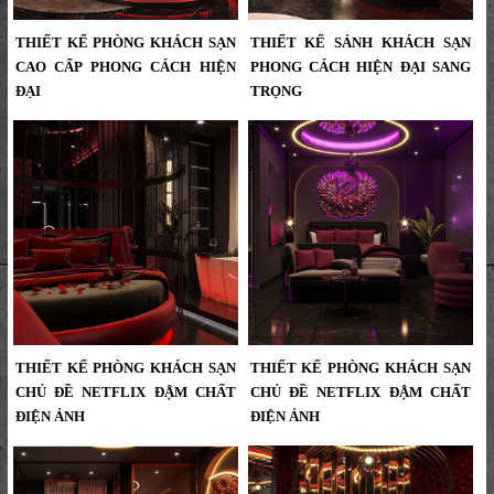
THIẾT KẾ PHÒNG KHÁCH SẠN
THIẾT KẾ SẢNH KHÁCH SẠN
CAO CẤP PHONG CÁCH HIỆN
PHONG CÁCH HIỆN ĐẠI SANG
ĐẠI
TRỌNG
Thiết kế phòng khách sạn cao cấp
Thiết kế sảnh khách sạn phong cách
phong cách hiện đại nổi bật với
hiện đại sang trọng – Điểm chạm ấn
giường tròn và ánh sáng nghệ
tượng đầu tiên...
thuật...
THIẾT KẾ PHÒNG KHÁCH SẠN
THIẾT KẾ PHÒNG KHÁCH SẠN
CHỦ ĐỀ NETFLIX ĐẬM CHẤT
CHỦ ĐỀ NETFLIX ĐẬM CHẤT
ĐIỆN ẢNH
ĐIỆN ẢNH
Thiết kế phòng khách sạn chủ đề
thiết kế phòng khách sạn hiện đại
Netflix – Không gian giải trí đậm chất
do KTV Group thực hiện, lấy cảm
điện ảnh | Dự án KTV Group...
hứng từ biểu tượng thiên nga và sắc