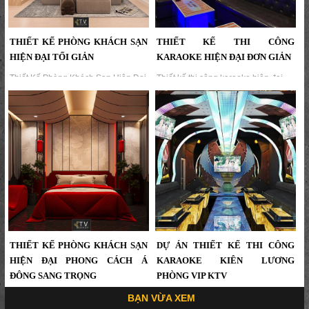
THIẾT KẾ PHÒNG KHÁCH SẠN
THIẾT KẾ THI CÔNG
HIỆN ĐẠI TỐI GIẢN
KARAOKE HIỆN ĐẠI ĐƠN GIẢN
Thiết Kế Phòng Khách Sạn Hiện Đại
Thiết kế thi công karaoke hiện đại
Tối Giản – Không Gian Nghỉ Dưỡng
đơn giản,trang trí phòng
Ấm Áp & Tinh Tế | KTV GROUP...
karaoke,xây dựng karaoke,nội thất
karaoke hiện đại,thi công nội thất
karaoke...
THIẾT KẾ PHÒNG KHÁCH SẠN
DỰ ÁN THIẾT KẾ THI CÔNG
HIỆN ĐẠI PHONG CÁCH Á
KARAOKE KIÊN LƯƠNG
ĐÔNG SANG TRỌNG
PHÒNG VIP KTV
Thiết Kế Phòng Khách Sạn Hiện Đại
Dự án thiết kế thi công karaoke Kiên
BẠN VỪA XEM
Phong Cách Á Đông Sang Trọng |
Lương Phòng Vip KTV,Phòng