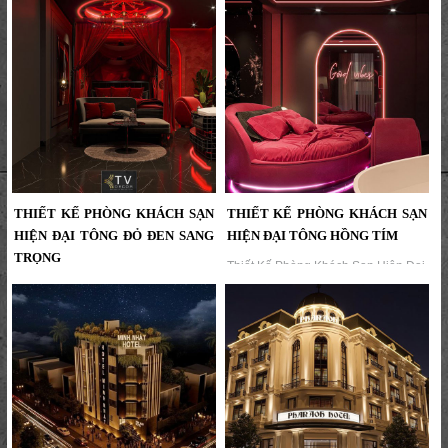
Ấm Áp & Tinh Tế | KTV GROUP...
Với Ánh Sáng Hồng Ấn Tượng | KTV
GROUP...
THIẾT KẾ PHÒNG KHÁCH SẠN
THIẾT KẾ PHÒNG KHÁCH SẠN
HIỆN ĐẠI TÔNG ĐỎ ĐEN SANG
HIỆN ĐẠI TÔNG HỒNG TÍM
TRỌNG
Thiết Kế Phòng Khách Sạn Hiện Đại
Tông Hồng Tím | KTV Group...
Thiết kế phòng khách sạn cao cấp
tông đỏ đen hiện đại, kết hợp ánh
sáng ấm áp và nội thất sang trọng...