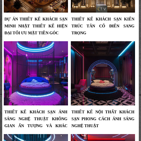
DỰ ÁN THIẾT KẾ KHÁCH SẠN
THIẾT KẾ KHÁCH SẠN KIẾN
MINH NHẬT THIẾT KẾ HIỆN
TRÚC TÂN CỔ ĐIỂN SANG
ĐẠI TỐI ƯU MẶT TIỀN GÓC
TRỌNG
Dự Án Thiết Kế Khách Sạn Minh
Thiết Kế Khách Sạn Kiến Trúc Tân
Nhật Thiết Kế Hiện Đại Tối Ưu Mặt
Cổ Điển Sang Trọng...
Tiền Góc,Kiến Trúc Mặt Đường Góc,
Ánh Sáng Ban Đêm Và Cảnh Quan
Sân Thượng – Giải Pháp Tạo Dấu
Ấn Thương Hiệu...
THIẾT KẾ KHÁCH SẠN ÁNH
THIẾT KẾ NỘI THẤT KHÁCH
SÁNG NGHỆ THUẬT KHÔNG
SẠN PHONG CÁCH ÁNH SÁNG
GIAN ẤN TƯỢNG VÀ KHÁC
NGHỆ THUẬT
BIỆT
Thiết kế nội thất khách sạn phong
cách ánh sáng nghệ thuật – Không