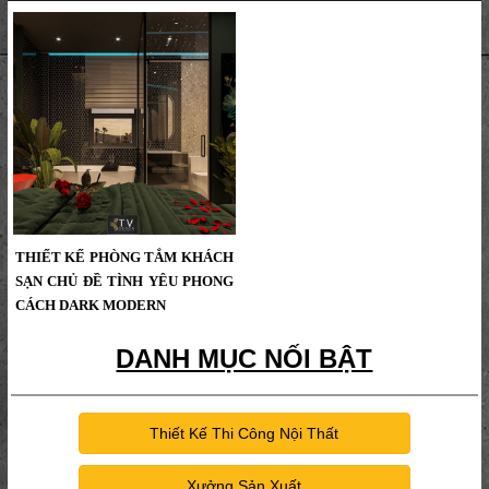
Dự Án KTV Group...
Karaoke Công Nghệ Hiện Đại Nhất,
Led Đồng Bộ Nháy,Xu Hướng Thiết
Kế Phòng Karaoke Mới Nhất
2018,Led Music Sự Lựa Chọn Số 1
Hiện Nay...
THIẾT KẾ PHÒNG TẮM KHÁCH
SẠN CHỦ ĐỀ TÌNH YÊU PHONG
CÁCH DARK MODERN
DANH MỤC NỐI BẬT
Thiết Kế Thi Công Nội Thất
Xưởng Sản Xuất