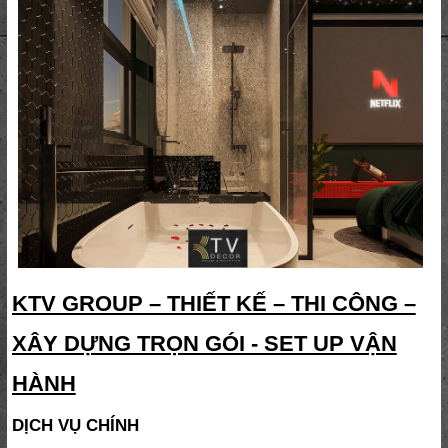
KTV GROUP – THIẾT KẾ – THI CÔNG –
XÂY DỰNG TRỌN GÓI - SET UP VẬN
HÀNH
DỊCH VỤ CHÍNH