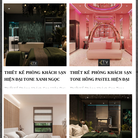
Thiết Kế Phòng Khách Sạn Hiện Đại
Thiết Kế Phòng Khách Sạn Hiện Đại
Phong Cách Á Đông Sang Trọng |
Tông Đỏ – Đen Ấn Tượng | Dự Án
Dự Án KTV Group...
KTV Group,Thiết kế phòng khách
sạn hiện đại sử dụng tông đỏ – đen
đầy mạnh mẽ và sang trọng. Không
gian được thiết kế bởi KTV Group,
mang lại trải nghiệm thị giác ấn
tượng và phong cách nghỉ dưỡng
khác biệt....
THIẾT KẾ PHÒNG KHÁCH SẠN
THIẾT KẾ PHÒNG KHÁCH SẠN
HIỆN ĐẠI TONE XANH NGỌC
TONE HỒNG PASTEL HIỆN ĐẠI
Thiết Kế Phòng Khách Sạn Hiện Đại
Thiết Kế Phòng Khách Sạn Tone
Tone Xanh Ngọc – Không Gian Nghỉ
Hồng Pastel Hiện Đại – Không Gian
Dưỡng Thư Giãn Tự Nhiên | Dự Án
Nghỉ Dưỡng Lãng Mạn, Tinh Tế |
KTV Group...
KTV Group...