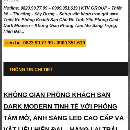
Mã : 2330
Hotline: 0823.99.77.99 – 0909.351.619 | KTV GROUP – Thiết
kế – Thi công - Xây Dựng – Setup vận hành trọn gói. ==>
Thiết Kế Phòng Khách Sạn Chủ Đề Tình Yêu Phong Cách
Dark Modern – Không Gian Phòng Tắm Mở Sang Trọng,
Hiện Đại...
Liên hệ :0823.99.77.99 - 0909.351.619
THÔNG TIN CHI TIẾT
KHÔNG GIAN PHÒNG KHÁCH SẠN
DARK MODERN TINH TẾ VỚI PHÒNG
TẮM MỞ, ÁNH SÁNG LED CAO CẤP VÀ
VẬT LIỆU HIỆN ĐẠI – MANG LẠI TRẢI