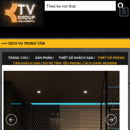
==> DỊCH VỤ TRỌNG TÂM
TRANG CHỦ /
SẢN PHẨM /
THIẾT KẾ KHÁCH SẠN /
THIẾT KẾ PHÒNG
TẮM KHÁCH SẠN CHỦ ĐỀ TÌNH YÊU PHONG CÁCH DARK MODERN