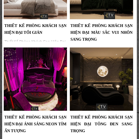
THIẾT KẾ PHÒNG KHÁCH SẠN
THIẾT KẾ PHÒNG KHÁCH SẠN
HIỆN ĐẠI TỐI GIẢN
HIỆN ĐẠI MÀU SẮC VUI NHÔN
SANG TRỌNG
Thiết Kế Phòng Khách Sạn Hiện Đại
Tối Giản – Không Gian Nghỉ Ngơi
Khám phá mẫu thiết kế phòng khách
Thanh Lịch Và Thoáng Đẹp | KTV
sạn hiện đại tông tối sang trọng, kết
Group...
hợp ánh sáng ấm áp và nội thất cao
cấp. Dự án do KTV GROUP thiết kế
thi công trọn gói, mang lại trải
nghiệm lưu trú tinh tế và đẳng cấp....
THIẾT KẾ PHÒNG KHÁCH SẠN
THIẾT KẾ PHÒNG KHÁCH SẠN
HIỆN ĐẠI ÁNH SÁNG NEON TÍM
HIỆN ĐẠI TÔNG ĐEN SANG
ẤN TƯỢNG
TRỌNG