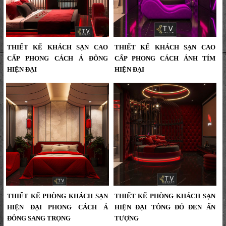
THIẾT KẾ KHÁCH SẠN CAO
THIẾT KẾ KHÁCH SẠN CAO
CẤP PHONG CÁCH Á ĐÔNG
CẤP PHONG CÁCH ÁNH TÍM
HIỆN ĐẠI
HIỆN ĐẠI
Thiết Kế Khách Sạn Cao Cấp Phong
Thiết kế khách sạn cao cấp phong
Cách Á Đông Hiện Đại | Dự Án KTV
cách ánh tím hiện đại do KTV Group
Group,Thiết kế khách sạn cao cấp
thiết kế và thi công. Không gian
phong cách Á Đông hiện đại do KTV
phòng sang trọng, phối màu cá tính
Group thiết kế và thi công. Không
cùng hệ ánh sáng nghệ thuật mang
gian phòng sang trọng, kết hợp ánh
đến trải nghiệm nghỉ dưỡng đẳng
sáng đỏ ấm, vật liệu gỗ và bố cục tối
cấp....
giản tinh tế – tạo trải nghiệm nghỉ
dưỡng đẳng cấp....
THIẾT KẾ PHÒNG KHÁCH SẠN
THIẾT KẾ PHÒNG KHÁCH SẠN
HIỆN ĐẠI PHONG CÁCH Á
HIỆN ĐẠI TÔNG ĐỎ ĐEN ẤN
ĐÔNG SANG TRỌNG
TƯỢNG