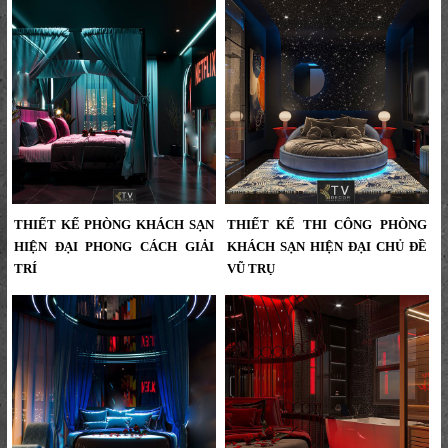
Thiết Kế Phòng Khách Sạn Hiện Đại
Thiết Kế Phòng Khách Sạn Hiện Đại
Ánh Sáng Neon Tím Ấn Tượng |
Tông Đen Sang Trọng | Ánh Sáng
KTV GROUP...
Mặt Trăng Ấn Tượng | KTV GROUP...
THIẾT KẾ PHÒNG KHÁCH SẠN
THIẾT KẾ THI CÔNG PHÒNG
HIỆN ĐẠI PHONG CÁCH GIẢI
KHÁCH SẠN HIỆN ĐẠI CHỦ ĐỀ
TRÍ
VŨ TRỤ
Thiết Kế Phòng Khách Sạn Hiện Đại
Thiết Kế Thi Công Phòng Khách
Phong Cách Giải Trí | Không Gian
Sạn Hiện Đại Chủ Đề Vũ Trụ –
Nghỉ Dưỡng Đầy Cảm Hứng | KTV
Không Gian Nghỉ Dưỡng Đẳng
GROUP,thiết kế khách sạn hiện đại,
Cấp...
phòng khách sạn phong cách giải
trí, thiết kế phòng khách sạn cao
cấp, nội thất khách sạn độc đáo,
KTV GROUP, thi công khách sạn
trọn gói, thiết kế phòng khách sạn