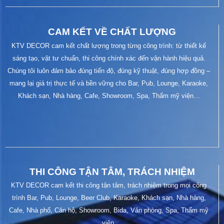
CAM KẾT VỀ CHẤT LƯỢNG
KTV DECOR cam kết chất lượng trong từng công trình: từ thiết kế
sáng tạo, vật tư chuẩn, thi công chính xác đến vận hành hiệu quả.
Chúng tôi luôn đảm bảo đúng tiến độ, đúng kỹ thuật, đúng hợp đồng –
mang lại giá trị thực tế và bền vững cho Bar, Pub, Lounge, Karaoke,
Khách sạn, Nhà hàng, Cafe, Showroom, Spa, Thẩm mỹ viện…
THI CÔNG TẬN TÂM, TRÁCH NHIỆM
KTV DECOR cam kết thi công tận tâm, trách nhiệm trong mọi công
trình Bar, Pub, Lounge, Beer Club, Karaoke, Khách sạn, Nhà hàng,
Cafe, Nhà phố, Căn hộ, Showroom, Bida, Văn phòng, Spa, Thẩm mỹ
viện.