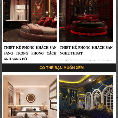
tím ánh đèn nghệ thuật, tạo nên
không gian lãng mạn, cuốn hút,
thích hợp cho mô hình khách sạn
nghỉ dưỡng cao cấp hoặc khách sạn
tình yêu....
THIẾT KẾ PHÒNG KHÁCH SẠN
THIẾT KẾ PHÒNG KHÁCH SẠN
SANG TRỌNG PHONG CÁCH
NGHỆ THUẬT
ÁNH SÁNG ĐỎ
Thiết Kế Phòng Khách Sạn Hiện Đại
Sang Trọng – Không Gian Ấn
Mẫu thiết kế phòng khách sạn do
CÓ THỂ BẠN MUỐN XEM
Tượng Và Tinh Tế | KTV Group...
KTV Group thực hiện mang phong
cách ánh sáng đỏ – đen sang trọng,
lấy cảm hứng từ đôi cánh bướm rực
rỡ tượng trưng cho sự quyến rũ và
tự do....