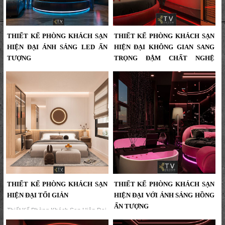
sáng tạo, hotel design...
THIẾT KẾ PHÒNG KHÁCH SẠN
THIẾT KẾ PHÒNG KHÁCH SẠN
HIỆN ĐẠI ÁNH SÁNG LED ẤN
HIỆN ĐẠI KHÔNG GIAN SANG
TƯỢNG
TRỌNG ĐẬM CHẤT NGHỆ
THUẬT
Thiết kế phòng khách sạn hiện đại
với ánh sáng LED xanh tinh tế và bố
Thiết Kế Phòng Khách Sạn Hiện Đại
cục nội thất sang trọng do KTV
Không Gian Sang Trọng Đậm Chất
GROUP thiết kế thi công....
Nghệ Thuật,Không Gian Phòng
Khách Sạn Nổi Bật Với Ánh Sáng
LED Đỏ – Dấu Ấn Thiết Kế Tinh Tế
Của KTV GROUP...
THIẾT KẾ PHÒNG KHÁCH SẠN
THIẾT KẾ PHÒNG KHÁCH SẠN
HIỆN ĐẠI TỐI GIẢN
HIỆN ĐẠI VỚI ÁNH SÁNG HỒNG
ẤN TƯỢNG
Thiết Kế Phòng Khách Sạn Hiện Đại
Tối Giản – Không Gian Nghỉ Dưỡng
Thiết Kế Phòng Khách Sạn Hiện Đại