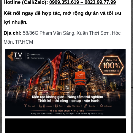
Hotline (Call/Zalo):
0909.351.619 – 0823.99.77.99
Kết nối ngay để hợp tác, mở rộng dự án và tối ưu
lợi nhuận.
Địa chỉ:
58/86G Phạm Văn Sáng, Xuân Thới Sơn, Hóc
Môn, TP.HCM