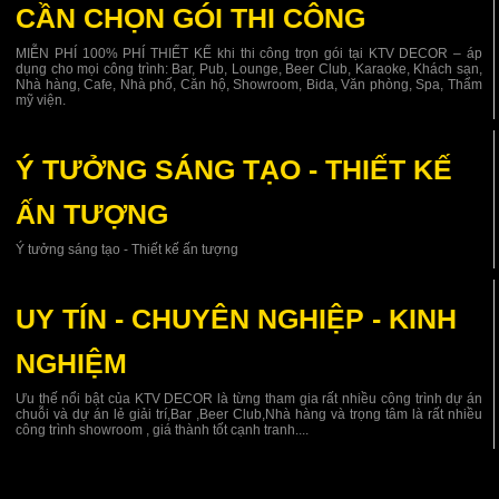
CẦN CHỌN GÓI THI CÔNG
MIỄN PHÍ 100% PHÍ THIẾT KẾ khi thi công trọn gói tại KTV DECOR – áp
dụng cho mọi công trình: Bar, Pub, Lounge, Beer Club, Karaoke, Khách sạn,
Nhà hàng, Cafe, Nhà phố, Căn hộ, Showroom, Bida, Văn phòng, Spa, Thẩm
mỹ viện.
Ý TƯỞNG SÁNG TẠO - THIẾT KẾ
ẤN TƯỢNG
Ý tưởng sáng tạo - Thiết kế ấn tượng
UY TÍN - CHUYÊN NGHIỆP - KINH
NGHIỆM
Ưu thế nổi bật của KTV DECOR là từng tham gia rất nhiều công trình dự án
chuỗi và dự án lẻ giải trí,Bar ,Beer Club,Nhà hàng và trọng tâm là rất nhiều
công trình showroom , giá thành tốt cạnh tranh....