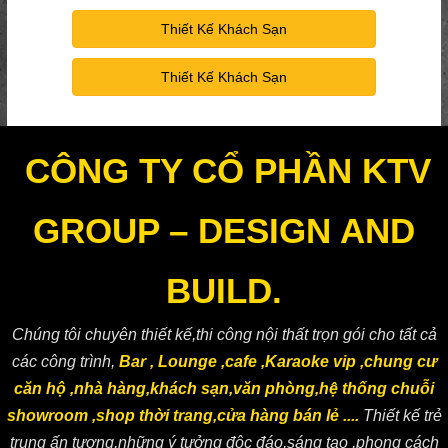
Thiết Kế Khách Sạn
Thiết Kế Khách Sạn
CÔNG TY CỔ PHẦN KTV
GROUP – DESIGN AND
BUILD.
Chúng tôi chuyên thiết kế,thi công nội thất trọn gói cho tất cả
các công trình,
Bar , Lounge ,cafe ,Karaoke vip ,chung cư
căn hộ ,nhà hàng,khách sạn,văn phòng,hệ thống chuỗi
showroom ,shop thời trang,cửa hàng bán lẻ ....
Thiết kế trẻ
trung ấn tượng,những ý tưởng độc đáo,sáng tạo ,phong cách