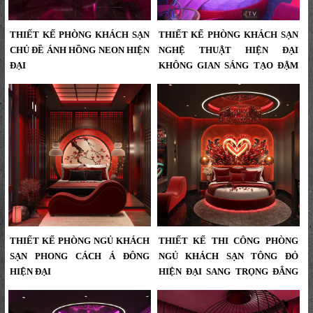
THIẾT KẾ PHÒNG KHÁCH SẠN
THIẾT KẾ PHÒNG KHÁCH SẠN
CHỦ ĐỀ ÁNH HỒNG NEON HIỆN
NGHỆ THUẬT HIỆN ĐẠI
ĐẠI
KHÔNG GIAN SÁNG TẠO ĐẬM
DẤU ẤN CÁ TÍNH
Thiết Kế Phòng Khách Sạn Chủ Đề
Ánh Hồng Neon Hiện Đại – KTV
Thiết Kế Phòng Khách Sạn Nghệ
Group...
Thuật Hiện Đại – Không Gian Ấn
Tượng, Độc Bản, Sang Trọng | KTV
Group...
THIẾT KẾ PHÒNG NGỦ KHÁCH
THIẾT KẾ THI CÔNG PHÒNG
SẠN PHONG CÁCH Á ĐÔNG
NGỦ KHÁCH SẠN TÔNG ĐỎ
HIỆN ĐẠI
HIỆN ĐẠI SANG TRỌNG ĐẲNG
CẤP KHÁC BIỆT
Thiết Kế Thi Công Phòng Ngủ
Khách Sạn Phong Cách Á Đông
Thiết Kế Thi Công Phòng Ngủ