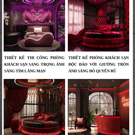
Hiện Đại – Đậm Chất Nghệ Thuật &
Khách Sạn Tông Đỏ Hiện Đại Sang
Sang Trọng...
Trọng – Đẳng Cấp Khác Biệt Cùng
KTV GROUP...
THIẾT KẾ THI CÔNG PHÒNG
THIẾT KẾ PHÒNG KHÁCH SẠN
KHÁCH SẠN SANG TRỌNG ÁNH
ĐỘC ĐÁO VỚI GIƯỜNG TRÒN
SÁNG TÍM LÃNG MẠN
ÁNH SÁNG ĐỎ QUYẾN RŨ
Thiết Kế Thi Công Phòng Khách
Thiết Kế Phòng Khách Sạn Độc Đáo
Sạn Sang Trọng – Ánh Sáng Tím
Với Giường Tròn Và Ánh Sáng Đỏ
Lãng Mạn...
Quyến Rũ...