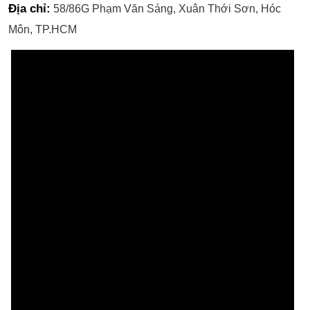
► Năng lực tài chính ổn định, đảm bảo tiến độ và chất
lượng công trình.
► Hỗ trợ tiếp khách, khảo sát, tư vấn và phối hợp triển
khai chuyên nghiệp.
Hotline (Call/Zalo):
0909.351.619 – 0823.99.77.99
Kết nối ngay để hợp tác, mở rộng dự án và tối ưu
lợi nhuận.
Địa chỉ:
58/86G Phạm Văn Sáng, Xuân Thới Sơn, Hóc
Môn, TP.HCM