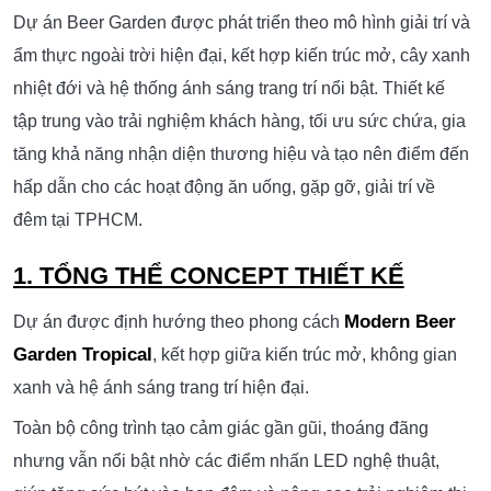
Giải pháp thiết kế tập trung hút khách, dễ tổ chức sự kiện
và tối ưu vận hành.
THIẾT KẾ THI CÔNG XÂY DỰNG BEER
GARDEN TẠI TPHCM – MÔ HÌNH
KHÔNG GIAN MỞ HÚT KHÁCH VÀ TỐI
ƯU KINH DOANH
Dự án Beer Garden được phát triển theo mô hình giải trí và
ẩm thực ngoài trời hiện đại, kết hợp kiến trúc mở, cây xanh
nhiệt đới và hệ thống ánh sáng trang trí nổi bật. Thiết kế
tập trung vào trải nghiệm khách hàng, tối ưu sức chứa, gia
tăng khả năng nhận diện thương hiệu và tạo nên điểm đến
hấp dẫn cho các hoạt động ăn uống, gặp gỡ, giải trí về
đêm tại TPHCM.