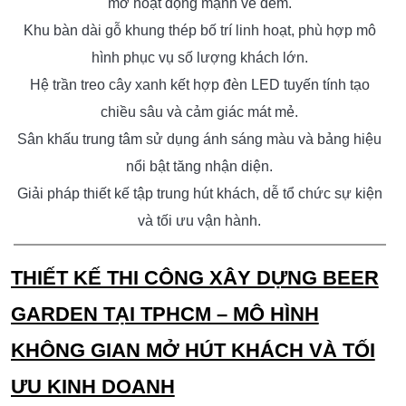
mẻ, gần gũi thiên nhiên.
Hệ ánh sáng LED trang trí, ánh sáng màu sân khấu tăng
trải nghiệm giải trí ban đêm.
Giải pháp thiết kế hướng đến mô hình Beer Garden hút
khách, dễ vận hành và hiệu quả kinh doanh.
thiết kế – thi công Beer Garden tại TP.HCM
Dự án
theo phong cách hiện đại kết hợp sân vườn, không gian
mở hoạt động mạnh về đêm.
Khu bàn dài gỗ khung thép bố trí linh hoạt, phù hợp mô
hình phục vụ số lượng khách lớn.
Hệ trần treo cây xanh kết hợp đèn LED tuyến tính tạo
chiều sâu và cảm giác mát mẻ.
Sân khấu trung tâm sử dụng ánh sáng màu và bảng hiệu
nổi bật tăng nhận diện.