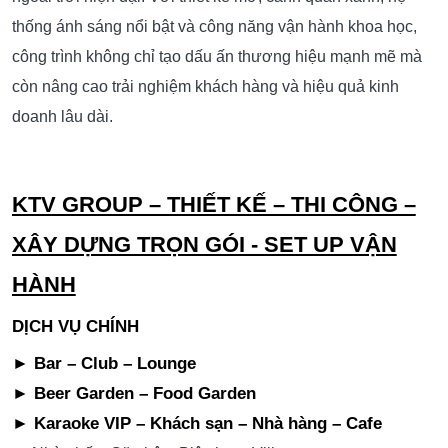
Tăng Khả Năng Check-In
Nhiều góc chụp hình đẹp giúp khách hàng chủ động chia
sẻ hình ảnh trên mạng xã hội.
Thiết Kế Thi Công Xây Dựng Beer Garden Tại
Dự án
TPHCM Mô Hình Hút Khách
là giải pháp tối ưu dành
cho các nhà đầu tư F&B muốn phát triển mô hình giải trí
ngoài trời hiện đại. Với thiết kế mở, cảnh quan xanh, hệ
thống ánh sáng nổi bật và công năng vận hành khoa học,
công trình không chỉ tạo dấu ấn thương hiệu mạnh mẽ mà
còn nâng cao trải nghiệm khách hàng và hiệu quả kinh
doanh lâu dài.