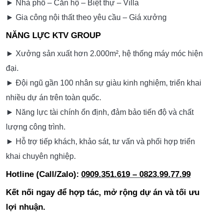
KTV GROUP – THIẾT KẾ – THI CÔNG –
XÂY DỰNG TRỌN GÓI - SET UP VẬN
HÀNH
DỊCH VỤ CHÍNH
► Bar – Club – Lounge
► Beer Garden – Food Garden
► Karaoke VIP – Khách sạn – Nhà hàng – Cafe
► Nhà phố – Căn hộ – Biệt thự – Villa
► Gia công nội thất theo yêu cầu – Giá xưởng
NĂNG LỰC KTV GROUP
► Xưởng sản xuất hơn 2.000m², hệ thống máy móc hiện
đại.
► Đội ngũ gần 100 nhân sự giàu kinh nghiệm, triển khai
nhiều dự án trên toàn quốc.