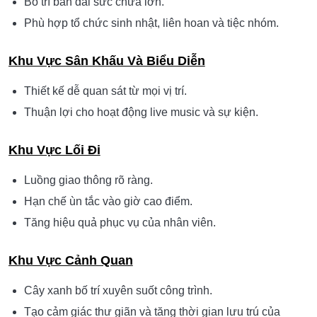
Vật liệu gỗ và kim loại sơn tĩnh điện giúp công trình bền
vững, dễ bảo trì và phù hợp với mô hình kinh doanh có tần
suất sử dụng cao.
4. BỐ TRÍ CÔNG NĂNG KHOA HỌC
Khu Vực Trung Tâm
Bố trí bàn dài sức chứa lớn.
Phù hợp tổ chức sinh nhật, liên hoan và tiệc nhóm.
Khu Vực Sân Khấu Và Biểu Diễn
Thiết kế dễ quan sát từ mọi vị trí.
Thuận lợi cho hoạt động live music và sự kiện.