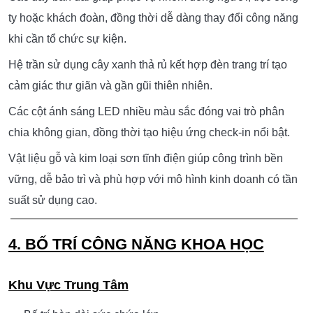
hiệu.
3. KHÔNG GIAN NỘI THẤT MỞ TỐI ƯU
TRẢI NGHIỆM
Khu vực bàn ghế được bố trí theo dạng module linh hoạt,
đáp ứng nhiều nhóm khách khác nhau.
Các dãy bàn dài giúp phục vụ nhóm đông người, tiệc công
ty hoặc khách đoàn, đồng thời dễ dàng thay đổi công năng
khi cần tổ chức sự kiện.
Hệ trần sử dụng cây xanh thả rủ kết hợp đèn trang trí tạo
cảm giác thư giãn và gần gũi thiên nhiên.
Các cột ánh sáng LED nhiều màu sắc đóng vai trò phân
chia không gian, đồng thời tạo hiệu ứng check-in nổi bật.