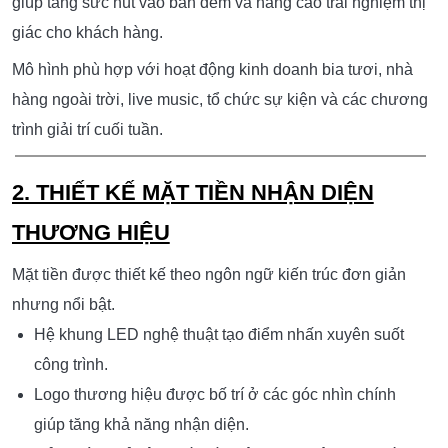
1. TỔNG THỂ CONCEPT THIẾT KẾ
Modern Beer
Dự án được định hướng theo phong cách
Garden Tropical
, kết hợp giữa kiến trúc mở, không gian
xanh và hệ ánh sáng trang trí hiện đại.
Toàn bộ công trình tạo cảm giác gần gũi, thoáng đãng
nhưng vẫn nổi bật nhờ các điểm nhấn LED nghệ thuật,
giúp tăng sức hút vào ban đêm và nâng cao trải nghiệm thị
giác cho khách hàng.
Mô hình phù hợp với hoạt động kinh doanh bia tươi, nhà
hàng ngoài trời, live music, tổ chức sự kiện và các chương
trình giải trí cuối tuần.
2. THIẾT KẾ MẶT TIỀN NHẬN DIỆN