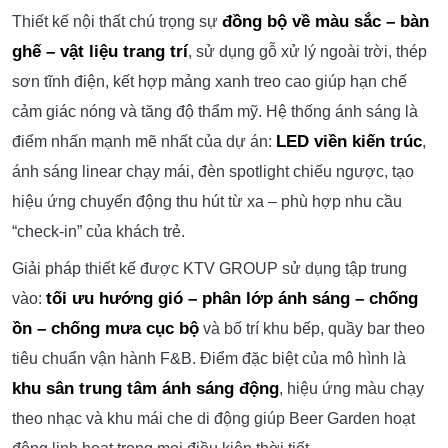
đồng bộ về màu sắc – bàn
Thiết kế nội thất chú trọng sự
ghế – vật liệu trang trí
, sử dụng gỗ xử lý ngoài trời, thép
sơn tĩnh điện, kết hợp mảng xanh treo cao giúp hạn chế
cảm giác nóng và tăng độ thẩm mỹ. Hệ thống ánh sáng là
LED viền kiến trúc
điểm nhấn mạnh mẽ nhất của dự án:
,
ánh sáng linear chạy mái, đèn spotlight chiếu ngược, tạo
hiệu ứng chuyển động thu hút từ xa – phù hợp nhu cầu
“check-in” của khách trẻ.
Giải pháp thiết kế được KTV GROUP sử dụng tập trung
tối ưu hướng gió – phân lớp ánh sáng – chống
vào:
ồn – chống mưa cục bộ
và bố trí khu bếp, quầy bar theo
tiêu chuẩn vận hành F&B. Điểm đặc biệt của mô hình là
khu sân trung tâm ánh sáng động
, hiệu ứng màu chạy
theo nhạc và khu mái che di động giúp Beer Garden hoạt