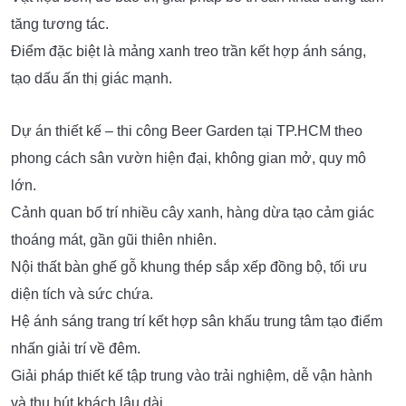
thiết kế – thi công Beer Garden tại TP.HCM
Dự án
theo phong cách hiện đại, không gian mở, diện tích lớn
phục vụ mô hình kinh doanh đông khách.
Nội thất bàn dài gỗ kết hợp khung thép giúp tối ưu chỗ
ngồi và dễ sắp xếp.
Hệ ánh sáng LED tuyến tính, ánh sáng màu sân khấu tạo
không khí sôi động về đêm.
Vật liệu bền, dễ bảo trì; giải pháp bố trí sân khấu trung tâm
tăng tương tác.
Điểm đặc biệt là mảng xanh treo trần kết hợp ánh sáng,
tạo dấu ấn thị giác mạnh.
Dự án thiết kế – thi công Beer Garden tại TP.HCM theo
phong cách sân vườn hiện đại, không gian mở, quy mô