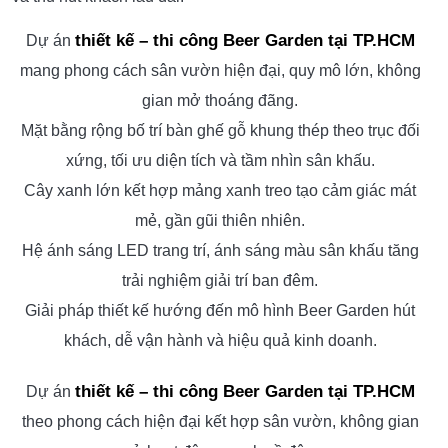
lớn.
Cảnh quan bố trí nhiều cây xanh, hàng dừa tạo cảm giác
thoáng mát, gần gũi thiên nhiên.
Nội thất bàn ghế gỗ khung thép sắp xếp đồng bộ, tối ưu
diện tích và sức chứa.
Hệ ánh sáng trang trí kết hợp sân khấu trung tâm tạo điểm
nhấn giải trí về đêm.
Giải pháp thiết kế tập trung vào trải nghiệm, dễ vận hành
và thu hút khách lâu dài.
thiết kế – thi công Beer Garden tại TP.HCM
Dự án
mang phong cách sân vườn hiện đại, quy mô lớn, không
gian mở thoáng đãng.
Mặt bằng rộng bố trí bàn ghế gỗ khung thép theo trục đối
xứng, tối ưu diện tích và tầm nhìn sân khấu.
Cây xanh lớn kết hợp mảng xanh treo tạo cảm giác mát