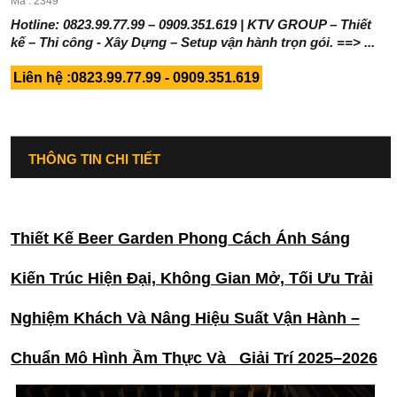
Mã : 2349
Hotline: 0823.99.77.99 – 0909.351.619 | KTV GROUP – Thiết
kế – Thi công - Xây Dựng – Setup vận hành trọn gói. ==> ...
Liên hệ :0823.99.77.99 - 0909.351.619
THÔNG TIN CHI TIẾT
Thiết Kế Beer Garden Phong Cách Ánh Sáng
Kiến Trúc Hiện Đại, Không Gian Mở, Tối Ưu Trải
Nghiệm Khách Và Nâng Hiệu Suất Vận Hành –
Chuẩn Mô Hình Ầm Thực Và Giải Trí 2025–2026