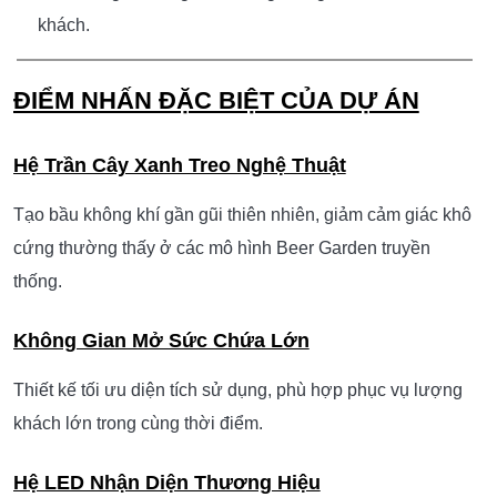
Khu Vực Lối Đi
Luồng giao thông rõ ràng.
Hạn chế ùn tắc vào giờ cao điểm.
Tăng hiệu quả phục vụ của nhân viên.
Khu Vực Cảnh Quan
Cây xanh bố trí xuyên suốt công trình.
Tạo cảm giác thư giãn và tăng thời gian lưu trú của
khách.
ĐIỂM NHẤN ĐẶC BIỆT CỦA DỰ ÁN
Hệ Trần Cây Xanh Treo Nghệ Thuật
Tạo bầu không khí gần gũi thiên nhiên, giảm cảm giác khô