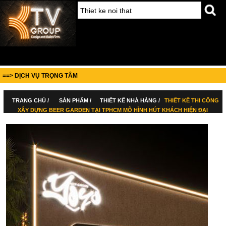
==> DỊCH VỤ TRỌNG TÂM
TRANG CHỦ /
SẢN PHẨM /
THIẾT KẾ NHÀ HÀNG /
THIẾT KẾ THI CÔNG
XÂY DỰNG BEER GARDEN TẠI TPHCM MÔ HÌNH HÚT KHÁCH HIỆN ĐẠI